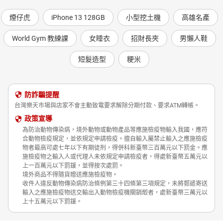
煙仔虎
iPhone 13 128GB
小型挖土機
高雄名產
World Gym 教練課
女睡衣
招財長夾
男懶人鞋
短髮造型
粳米
防詐騙提醒
台灣樂天市場與店家不會主動致電要求解除分期付款、要求ATM轉帳。
政策宣導
為防治動物傳染病，境外動物或動物產品等應施檢疫物輸入我國，應符
合動物檢疫規定，並依規定申請檢疫。擅自輸入屬禁止輸入之應施檢疫
物者最高可處七年以下有期徒刑，得併科新臺幣三百萬元以下罰金。應
施檢疫物之輸入人或代理人未依規定申請檢疫者，得處新臺幣五萬元以
上一百萬元以下罰鍰，並得按次處罰。
境外商品不得隨貨贈送應施檢疫物。
收件人違反動物傳染病防治條例第三十四條第三項規定，未將郵遞寄送
輸入之應施檢疫物送交輸出入動物檢疫機關銷燬者，處新臺幣三萬元以
上十五萬元以下罰鍰。