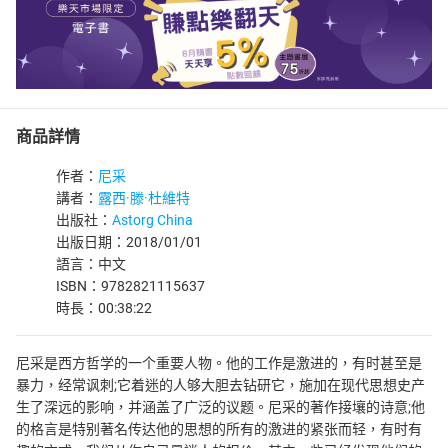
商品詳情
作者：
尼采
講者：
露西·滕·杜維特
出版社：
Astorg China
出版日期：2018/01/01
語言：中文
ISBN：9782821115637
時長：00:38:22
尼采是西方哲学的一个重要人物。他的工作是激进的，有时甚至是
暴力，经常讽刺;它着迷的人够大胆去钻研它，施加在现代思想史产
生了深远的影响，并涵盖了广泛的议题。尼采的著作接壤的诗意;他
的格言是特别著名传达他的思想的所有的激进的紧张而轻，有时有