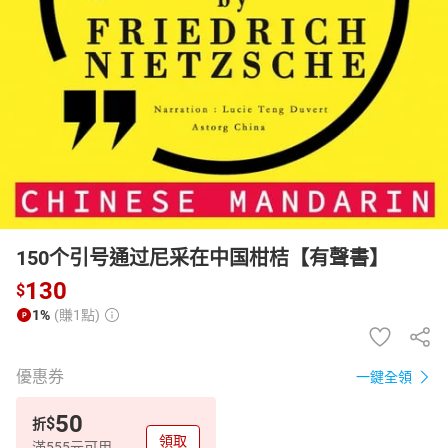
日本購物
電子/紙本書
HOT
150个引号通过尼采在中国柑桔【有聲書】
130
$
1%
(賺1點)
優惠券
一鍵全領
50
$
折
領取
滿555元可用