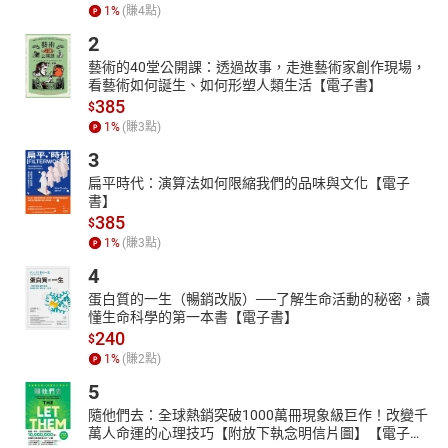
1
%
(賺
4
點)
2
藝術的40堂公開課：透過故事，走進藝術家創作現場，
看藝術如何誕生、如何形塑人類生活【電子書】
385
$
1
%
(賺
3
點)
3
扁平時代：演算法如何限縮我們的品味與文化【電子
書】
385
$
1
%
(賺
3
點)
4
蛋白質的一生（暢銷改版）──了解生命活動的秘密，讀
懂生命科學的第一本書【電子書】
240
$
1
%
(賺
2
點)
5
隨他們去：全球熱銷突破1000萬冊現象級巨作！改變千
萬人命運的心理技巧【附放下執念明信片圖】【電子