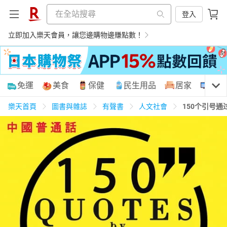
登入
立即加入樂天會員，讓您邊購物邊賺點數！
購物網分類
免運
美食
保健
民生用品
居家
3C
樂天首頁
圖書與雜誌
有聲書
人文社會
150个引号
天天免運
美食蛋糕
養生保健
民生用品
居家生活
3C家電
運動休閒
親子玩具
女裝
男裝
化妝保養
情趣用品