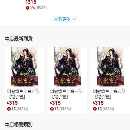
書】
315
$
1
%
(賺
3
點)
查看更多
本店最新到貨
剑傲重生：第七部
剑傲重生：第一部
剑傲重生：第五部
【電子書】
【電子書】
【電子書】
315
315
315
$
$
$
1
%
(賺
3
點)
1
%
(賺
3
點)
1
%
(賺
3
點)
本店相關類別