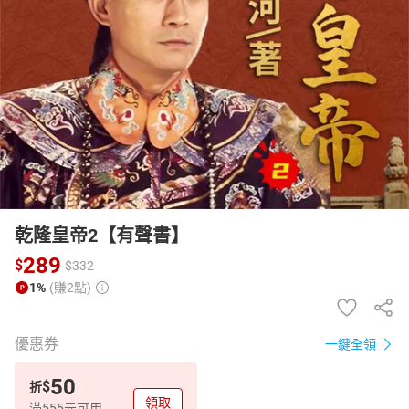
日本購物
電子/紙本書
HOT
乾隆皇帝2【有聲書】
289
$
$
332
1%
(賺2點)
優惠券
一鍵全領
50
$
折
領取
滿555元可用