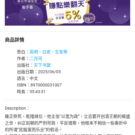
商品詳情
旁白：
高明、白夜、生笙等
作者：
二月河
出版社：
天下书盟
出版日期：2025/06/05
語言：中文
ISBN：8970000031007
時長：55:43:31
Description：
雍正猝死，乾隆继位，他主张“以宽为政”，立志要开创清王朝的极盛
之世，纠正前朝的严刑苛政，平反错案，他根本不相信一些奏折中
的所谓“民殷富而乐业”的假话。