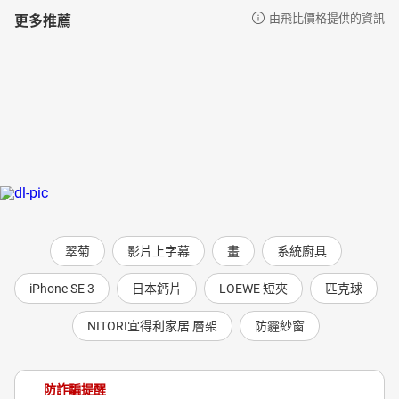
更多推薦
由飛比價格提供的資訊
翠菊
影片上字幕
畫
系統廚具
iPhone SE 3
日本鈣片
LOEWE 短夾
匹克球
NITORI宜得利家居 層架
防霾紗窗
防詐騙提醒