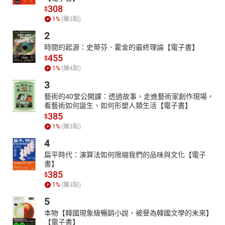
308
$
1
%
(賺
3
點)
2
時間的起源：史蒂芬．霍金的最終理論【電子書】
455
$
1
%
(賺
4
點)
3
藝術的40堂公開課：透過故事，走進藝術家創作現場，
看藝術如何誕生、如何形塑人類生活【電子書】
385
$
1
%
(賺
3
點)
4
扁平時代：演算法如何限縮我們的品味與文化【電子
書】
385
$
1
%
(賺
3
點)
5
本物【韓國現象級暢銷小說，被譽為韓國文學的未來】
【電子書】