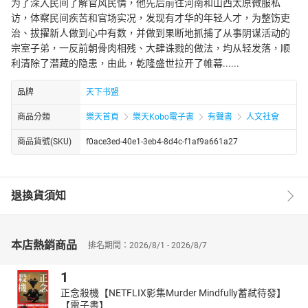
为了深入民间了解官风民情，他先后前往河南和山西太原微服私
访，体察民间疾苦和官场实况，发现有才华的年轻人才，为整饬吏
治、拔擢新人做到心中有数，并做到果断地抓捕了从事阴谋活动的
宗室子弟，一反前朝骨肉相残、大肆诛戮的做法，均从轻发落，顺
利清除了潜藏的隐患，由此，乾隆盛世拉开了帷幕......
品牌
天下书盟
商品分類
樂天首頁
樂天Kobo電子書
有聲書
人文社會
商品貨號(SKU)
f0ace3ed-40e1-3eb4-8d4c-f1af9a661a27
退換貨須知
本店熱銷商品
排名期間：2026/8/1 - 2026/8/7
1
正念殺機【NETFLIX影集Murder Mindfully蓄弒待發】
【電子書】