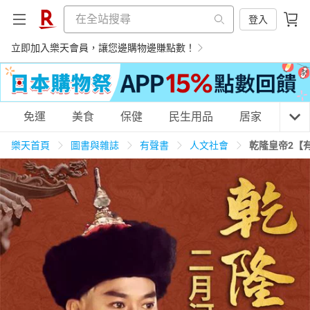
登入
立即加入樂天會員，讓您邊購物邊賺點數！
購物網分類
免運
美食
保健
民生用品
居家
3C
樂天首頁
圖書與雜誌
有聲書
人文社會
乾隆皇帝2【
天天免運
美食蛋糕
養生保健
民生用品
居家生活
3C家電
運動休閒
親子玩具
女裝
男裝
化妝保養
情趣用品