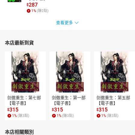
287
$
1
%
(賺
2
點)
查看更多
本店最新到貨
剑傲重生：第七部
剑傲重生：第一部
剑傲重生：第五部
【電子書】
【電子書】
【電子書】
315
315
315
$
$
$
1
%
(賺
3
點)
1
%
(賺
3
點)
1
%
(賺
3
點)
本店相關類別