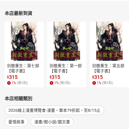
本店最新到貨
剑傲重生：第七部
剑傲重生：第一部
剑傲重生：第五部
【電子書】
【電子書】
【電子書】
315
315
315
$
$
$
1
%
(賺
3
點)
1
%
(賺
3
點)
1
%
(賺
3
點)
本店相關類別
2026線上漫畫博覽會-漫畫，單本79折起，至8/15止
愛情故事
漫畫/輕小說/圖文書