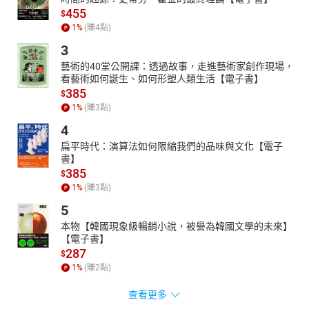
455
$
1
%
(賺
4
點)
3
藝術的40堂公開課：透過故事，走進藝術家創作現場，
看藝術如何誕生、如何形塑人類生活【電子書】
385
$
1
%
(賺
3
點)
4
扁平時代：演算法如何限縮我們的品味與文化【電子
書】
385
$
1
%
(賺
3
點)
5
本物【韓國現象級暢銷小說，被譽為韓國文學的未來】
【電子書】
287
$
1
%
(賺
2
點)
查看更多