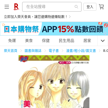
登入
立即加入樂天會員，讓您邊購物邊賺點數！
購物網分類
免運
美食
保健
民生用品
居家
3C
樂天首頁
圖書與雜誌
電子書
漫畫/輕小說/圖文書
B.
天天免運
美食蛋糕
養生保健
民生用品
居家生活
3C家電
運動休閒
親子玩具
女裝
男裝
化妝保養
情趣用品