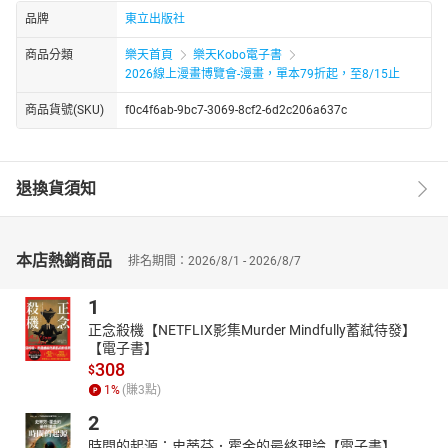
品牌
東立出版社
商品分類
樂天首頁
樂天Kobo電子書
2026線上漫畫博覽會-漫畫，單本79折起，至8/15止
商品貨號(SKU)
f0c4f6ab-9bc7-3069-8cf2-6d2c206a637c
退換貨須知
本店熱銷商品
排名期間：2026/8/1 - 2026/8/7
1
正念殺機【NETFLIX影集Murder Mindfully蓄弒待發】
【電子書】
308
$
1
%
(賺
3
點)
2
時間的起源：史蒂芬．霍金的最終理論【電子書】