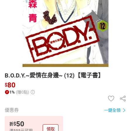
日本購物
電子/紙本書
HOT
B.O.D.Y.~愛情在身邊~ (12)【電子書】
80
$
1%
(賺0點)
優惠券
一鍵全領
50
$
折
領取
滿555元可用