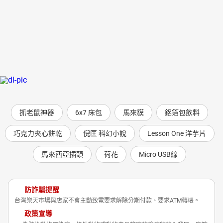
抓老鼠神器
6x7 床包
馬來貘
鋁箔包飲料
巧克力夾心餅乾
倪匡 科幻小說
Lesson One 洋芋片
馬來西亞插頭
荷花
Micro USB線
防詐騙提醒
台灣樂天市場與店家不會主動致電要求解除分期付款、要求ATM轉帳。
政策宣導