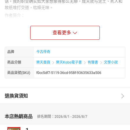
话，我的职业确实如大家想象得那么无聊，成天就与泥土、死人和
故纸堆打交道，枯燥无味。
作者简介：
公子 浙江萧山人士，贺知章为左邻，西施则是右居。好美食，贪美
酒，赏美女，生平索来胆大，性喜旅游，少年之时，便怀徐霞客宏
查看更多
志，一人、一包一照相机，纵横大半个中国，路遍八千里路云和
月，寻觅历史诡异之处。善多文风，悬疑，科幻、言情等无一不
通，箸成各类通俗小说数百万字，散见于国内各大报刊杂志。
品牌
今古传奇
商品分類
樂天首頁
樂天Kobo電子書
有聲書
文學小說
商品貨號(SKU)
f0cc5df7-5119-36cd-958f-93635633a506
退換貨須知
本店熱銷商品
排名期間：2026/8/1 - 2026/8/7