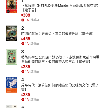
1
正念殺機【NETFLIX影集Murder Mindfully蓄弒待發】
【電子書】
308
$
1
%
(賺
3
點)
2
時間的起源：史蒂芬．霍金的最終理論【電子書】
455
$
1
%
(賺
4
點)
3
藝術的40堂公開課：透過故事，走進藝術家創作現場，
看藝術如何誕生、如何形塑人類生活【電子書】
385
$
1
%
(賺
3
點)
4
扁平時代：演算法如何限縮我們的品味與文化【電子
書】
385
$
1
%
(賺
3
點)
5