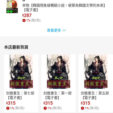
本物【韓國現象級暢銷小說，被譽為韓國文學的未來】
【電子書】
287
$
1
%
(賺
2
點)
查看更多
本店最新到貨
剑傲重生：第七部
剑傲重生：第一部
剑傲重生：第五部
【電子書】
【電子書】
【電子書】
315
315
315
$
$
$
1
%
(賺
3
點)
1
%
(賺
3
點)
1
%
(賺
3
點)