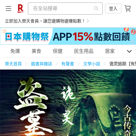
登入
立即加入樂天會員，讓您邊購物邊賺點數！
購物網分類
免運
美食
保健
民生用品
居家
3C
樂天首頁
圖書與雜誌
有聲書
文學小說
诡灵追踪【有
天天免運
美食蛋糕
養生保健
民生用品
居家生活
3C家電
運動休閒
親子玩具
女裝
男裝
化妝保養
情趣用品