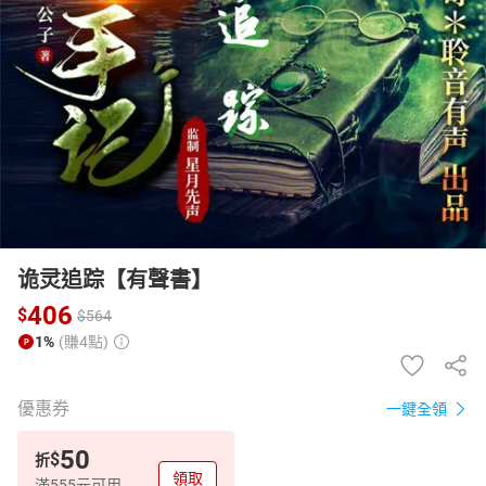
日本購物
電子/紙本書
HOT
诡灵追踪【有聲書】
406
$
$
564
1%
(賺4點)
優惠券
一鍵全領
50
$
折
領取
滿555元可用