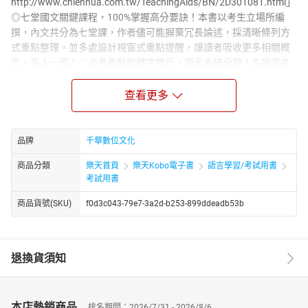
http://www.chienhua.com.tw/TeachingAids/BN/2D301081.html」
◎七堂國文關鍵課程，100%掌握高分要訣！本書以考生立場所編
撰，內文共分為七堂課，作者儘可能摒棄冗長論述，採清晰條列方
式重點整理。並多處設計視窗式重點提醒，讓讀者吸收更多相關概
念，高人一等！◎必考重點粗體字標示，圖表系統分類！名師將各
堂課細分，挑選出重要關鍵予以粗體字標示，以期達到讓考生在考
前關鍵時間內快速複習，有事半功倍的效果。每一堂課最後都附有
查看更多
作者精編的模擬試題，立即驗收讀書成效，知道自己尚未讀熟的觀
念有哪些，針對重點加強記憶，並了解考試出題方式以及命題趨
勢。◎複選題型，考前演練，搶得必勝先機！每一堂課最後都附有
品牌
千華數位文化
作者精編的模擬試題，立即驗收讀書成效，知道自己尚未讀熟的觀
商品分類
樂天首頁
樂天Kobo電子書
語言學習/考試用書
念有哪些，針對重點加強記憶，並了解考試出題方式以及命題趨
考試用書
勢。此外為因應複選題型，本書精選試題除單選題外，特別新增複
選題，讓考生搶先演練，不必害怕一無所知。 輔材：鑑於古文閱讀
商品貨號(SKU)
f0d3c043-79e7-3a2d-b253-899ddeadb53b
題型的大量增加，本電子書收錄教育部審定的核心古文30篇且加以
註釋，搭配模擬試題供讀者練習，增強實力。歡迎掃描索取！
退換貨須知
本店熱銷商品
排名期間：2026/7/31 - 2026/8/6