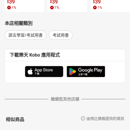
書】
【電子書】
子書】
39
39
39
$
$
$
1
%
1
%
1
%
本店相關類別
語言學習/考試用書
考試用書
下載樂天 Kobo 應用程式
繼續逛其他店舖
相似商品
由飛比價格提供的資訊