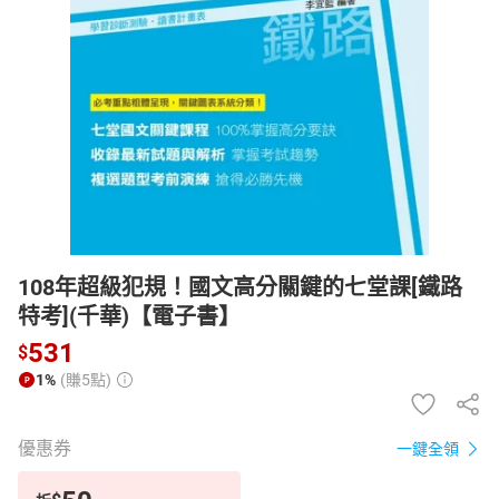
日本購物
電子/紙本書
HOT
108年超級犯規！國文高分關鍵的七堂課[鐵路
特考](千華)【電子書】
531
$
1%
(賺5點)
優惠券
一鍵全領