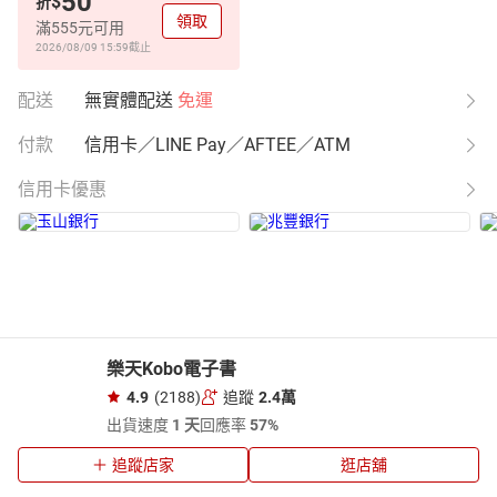
50
$
折
領取
滿555元可用
2026/08/09 15:59
截止
配送
無實體配送
免運
付款
信用卡／LINE Pay／AFTEE／ATM
信用卡優惠
樂天Kobo電子書
4.9
(2188)
追蹤
2.4萬
出貨速度
1 天
回應率
57%
追蹤店家
逛店舖