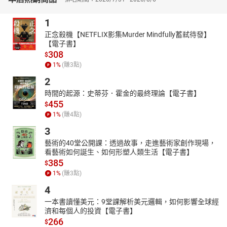
1
正念殺機【NETFLIX影集Murder Mindfully蓄弒待發】
【電子書】
308
$
1
%
(賺
3
點)
2
時間的起源：史蒂芬．霍金的最終理論【電子書】
455
$
1
%
(賺
4
點)
3
藝術的40堂公開課：透過故事，走進藝術家創作現場，
看藝術如何誕生、如何形塑人類生活【電子書】
385
$
1
%
(賺
3
點)
4
一本書讀懂美元：9堂課解析美元邏輯，如何影響全球經
濟和每個人的投資【電子書】
266
$