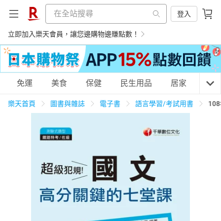
登入
立即加入樂天會員，讓您邊購物邊賺點數！
購物網分類
免運
美食
保健
民生用品
居家
3C
樂天首頁
圖書與雜誌
電子書
語言學習/考試用書
10
天天免運
美食蛋糕
養生保健
民生用品
居家生活
3C家電
運動休閒
親子玩具
女裝
男裝
化妝保養
情趣用品