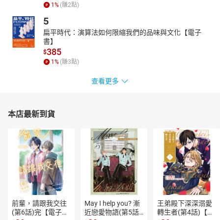
1
%
(賺
2
點)
5
扁平時代：演算法如何限縮我們的品味與文化【電子
書】
385
$
1
%
(賺
3
點)
查看更多
本店最新到貨
前輩，請跟我交往
May I help you? 漸
王弟殿下深深溺愛
(第6話)完【電子
近戀愛物語(第5話)
轉生者(第4話)【電