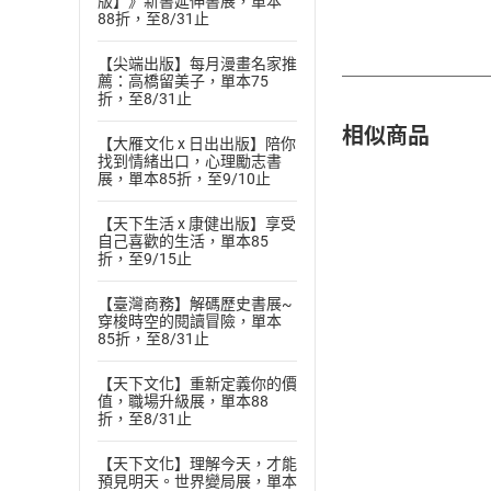
版】》新書延伸書展，單本
88折，至8/31止
【尖端出版】每月漫畫名家推
薦：高橋留美子，單本75
折，至8/31止
相似商品
【大雁文化 x 日出出版】陪你
找到情緒出口，心理勵志書
展，單本85折，至9/10止
【天下生活 x 康健出版】享受
自己喜歡的生活，單本85
折，至9/15止
【臺灣商務】解碼歷史書展~
穿梭時空的閱讀冒險，單本
85折，至8/31止
【天下文化】重新定義你的價
值，職場升級展，單本88
折，至8/31止
【天下文化】理解今天，才能
預見明天。世界變局展，單本