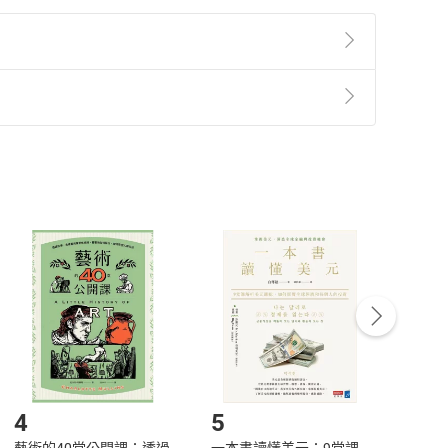
準則
第
2
條第
5
款之規定，「非以有形媒介提供之數位
，不適用消保法第
19
條第
1
項七日內無條件退貨之規
非以有形媒介提供之數位內容，消費者同意若訂購後
付款
方式
完成
訂單
中點選「瀏覽訂單明細」
>
「申請取消訂單
/
退
Payment
Complete
/退貨。
登入帳號，下載書籍後看書
4
5
6
藝術的40堂公開課：透過
一本書讀懂美元：9堂課
本物