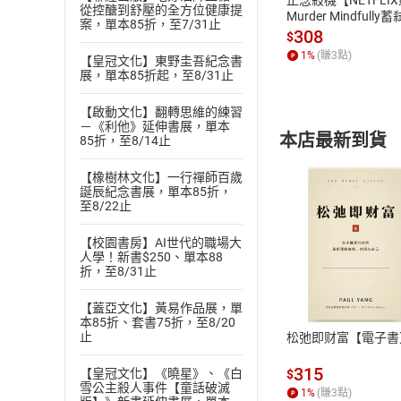
從控醣到舒壓的全方位健康提
Murder Mindfully
案，單本85折，至7/31止
發】【電子書】
308
$
1
%
(賺
3
點)
【皇冠文化】東野圭吾紀念書
展，單本85折起，至8/31止
【啟動文化】翻轉思維的練習
－《利他》延伸書展，單本
本店最新到貨
85折，至8/14止
【橡樹林文化】一行禪師百歲
誕辰紀念書展，單本85折，
至8/22止
【校園書房】AI世代的職場大
人學！新書$250、單本88
付款方
折，至8/31止
ATM轉帳、信用卡
【蓋亞文化】黃易作品展，單
本85折、套書75折，至8/20
止
松弛即财富【電子書
315
【皇冠文化】《曉星》、《白
$
雪公主殺人事件【童話破滅
1
%
(賺
3
點)