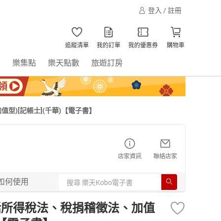
登入 / 註冊
追蹤清單
我的訂單
我的優惠券
購物車
書
樂集點
樂天點數
旅遊訂房
型)[記帳士](千華)【電子書】
店家資訊
聯絡店家
如何使用
包括所得稅法、稅捐稽徵法、加值