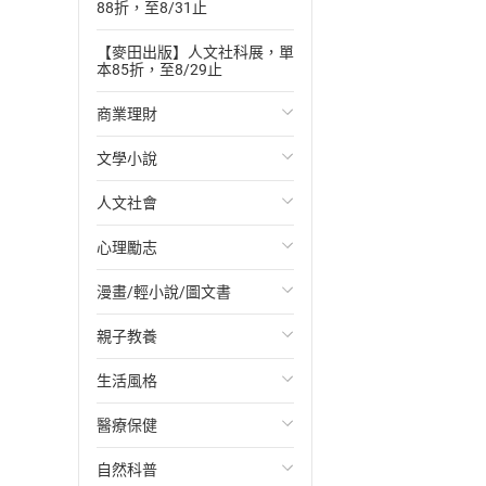
88折，至8/31止
【麥田出版】人文社科展，單
本85折，至8/29止
商業理財
文學小說
投資理財
人文社會
經濟/趨勢
歐美文學
心理勵志
財務/金融
日本文學
國際關係
漫畫/輕小說/圖文書
管理/領導
韓國文學
政治
心靈成長/情緒
親子教養
職場工作術
華文文學
社會科學
人際關係
輕小說
生活風格
成功法
經典文學
台灣/中國歷史
兩性關係
奇幻/科幻
教育現場
醫療保健
行銷/廣告
成長/家庭生活小說
日/韓歷史
心理學
愛情故事
兒童文學/故事
飲食/食譜
自然科普
傳記
懸疑/推理小說
其他歷史/史學
職場/社會寫實
兒童科普/學習
健身/美顏
健康/養生