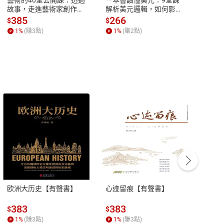
故事，走進藝術家創作現
解析美元邏輯，如何影響
說，
場，看藝術如何誕生、如
全球經濟和每個人的投資
來】
385
266
28
$
$
$
何形塑人類生活【電子
【電子書】
1
%
(賺
3
點)
1
%
(賺
2
點)
1
%
書】
客服資訊
豫期
服務時間：週一到週五 10:00-12:00、
易解
13:00-17:00 (國定假日及例假日休息)
欧洲大历史【有聲書】
心迹留痕【有聲書】
濉溪
品性
客服電話：0080-1857077
請參
客服信箱：
聯絡店家
383
383
35
$
$
$
1
%
(賺
3
點)
1
%
(賺
3
點)
1
%