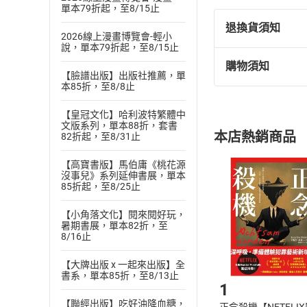
單本79折起，至8/15止
退換貨須知
2026線上漫畫博覽會-輕小
說，單本79折起，至8/15止
購物須知
退換貨規定：
【臉譜出版】出版社推薦，單
本85折，至8/8止
(
一
)
依
消費
內容或一經提
【皇冠文化】哈利波特繁體中
購書須知
定。
文版系列，單本88折，套書
本店熱銷商品
82折起，至8/31止
(
二
)
消費者
且已下載
/
存
挑選
商
【高寶書版】馬伯庸《桃花源
沒事兒》系列延伸書展，單本
退貨方式：您
Choose
85折起，至8/25止
貨」，本店鋪
請注意，樂天
【小角落文化】閱來閱好玩，
購書後，
暑期書展，單本82折，至
8/16止
Step1
【大牌出版 x 一起來出版】全
書系，單本85折，至8/13止
1
【聯經出版】吃好油降血糖，
正念殺機【NETFLI