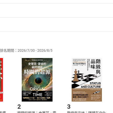
者保護法
第
19
條第
1
項後段
暨
通訊交易解除權合理例外情事適用
供即為完成之線上服務，經消費者事先同意始提供。」 之商品
排名期間：2026/7/30 - 2026/8/5
訂購本店鋪之商品即代表知悉本店鋪所銷售之商品為電子書，屬
取電子書，不得請求退貨退款。
品
放入
購物車
登入
帳號
欲取消訂單或辦理退貨時，請登入樂天市場，並於「我的訂單」
Shopping cart
Login
將依您的申請進行審核，待審核通過後將為您辦理退款事宜。
市場須以整筆訂單為單位進行取消/退貨，恕無法以單支商品取消
如何開始使用？
.選擇閱讀載具
Step2.
2
3
X影集
時間的起源：史蒂芬．霍
階級與品味：隱藏在文化