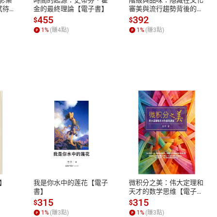
蓄弒待
金的最終理論【電子書】
審美與流行趨勢背後的地
位渴望【電子書】
455
392
$
$
1
%
(賺
4
點)
1
%
(賺
3
點)
式
退換貨規範
、LINE PAY、AFTEE
本店是否提供消費者保護法七日猶
之權利，遽消費者保護法及通訊交
】
我是你水中的莲花【電子
微积分之美：伟大定理和
除權合理例外情事適用準則，依商
書】
天才的数学思维【電子
書】
質各有不同規定。詳細退換貨說明
315
315
$
$
照各商品說明。
1
%
(賺
3
點)
1
%
(賺
3
點)