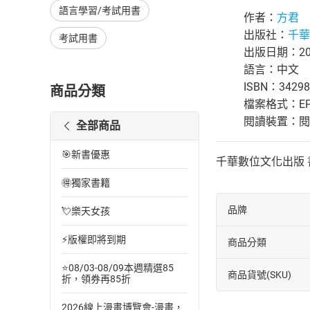
語言學習/考試用書
作者：
方君
出版社：
千華
考試用書
出版日期：201
語言：中文
ISBN：34298
商品分類
檔案格式：EP
閱讀裝置：閱讀器
全部商品
🎯新書優惠
千華數位文化出版 書號：
🉐獨家書籍
品牌
💘樂天女孩
⚡版權即將到期
商品分類
⭐08/03-08/09本週精選85
商品貨號(SKU)
折，領券再85折
2026線上漫畫博覽會-漫畫，