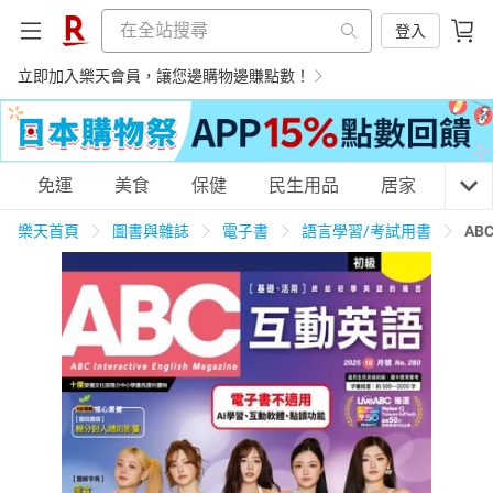
登入
立即加入樂天會員，讓您邊購物邊賺點數！
購物網分類
免運
美食
保健
民生用品
居家
3C
樂天首頁
圖書與雜誌
電子書
語言學習/考試用書
AB
天天免運
美食蛋糕
養生保健
民生用品
居家生活
3C家電
運動休閒
親子玩具
女裝
男裝
化妝保養
情趣用品