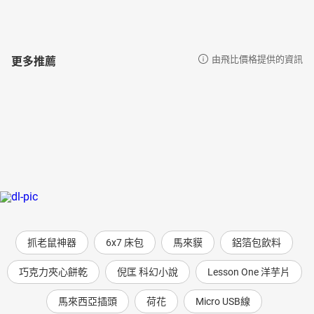
更多推薦
由飛比價格提供的資訊
抓老鼠神器
6x7 床包
馬來貘
鋁箔包飲料
巧克力夾心餅乾
倪匡 科幻小說
Lesson One 洋芋片
馬來西亞插頭
荷花
Micro USB線