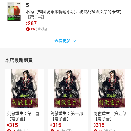
5
本物【韓國現象級暢銷小說，被譽為韓國文學的未來】
【電子書】
287
$
1
%
(賺
2
點)
查看更多
本店最新到貨
剑傲重生：第七部
剑傲重生：第一部
剑傲重生：第五部
【電子書】
【電子書】
【電子書】
315
315
315
$
$
$