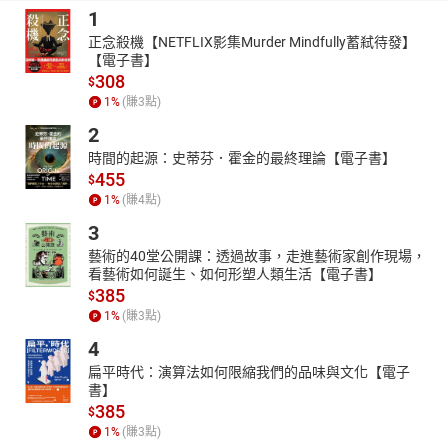
1
正念殺機【NETFLIX影集Murder Mindfully蓄弒待發】
【電子書】
308
$
1
%
(賺
3
點)
2
時間的起源：史蒂芬．霍金的最終理論【電子書】
455
$
1
%
(賺
4
點)
3
藝術的40堂公開課：透過故事，走進藝術家創作現場，
看藝術如何誕生、如何形塑人類生活【電子書】
385
$
1
%
(賺
3
點)
4
扁平時代：演算法如何限縮我們的品味與文化【電子
書】
385
$
1
%
(賺
3
點)