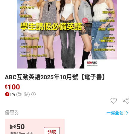
日本購物
電子/紙本書
HOT
ABC互動英語2025年10月號【電子書】
100
$
1%
(賺1點)
優惠券
一鍵全領
50
$
折
領取
滿555元可用