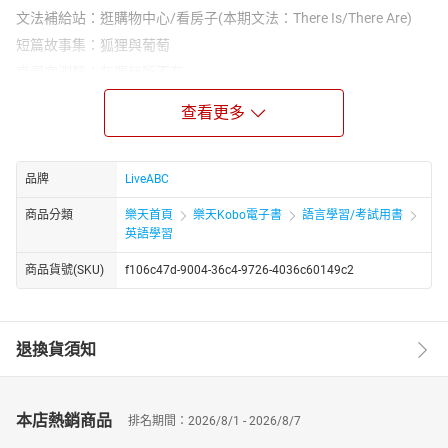
文法補給站：逛購物中心/看房子(本期文法：There Is/There Are)
短篇故事集：狐狸與葡萄
克漏字測驗：灰塵無所不在
畫中有話：幫寵物洗澡
查看更多
安妮信箱：我最喜歡的運動
玩味生活：社區共享冰箱 終結剩食，傳遞愛心
活用ABC：學生請假必備英語
品牌
LiveABC
世界好望角：全球禁忌禮物TOP 5
商品分類
樂天首頁
樂天Kobo電子書
語言學習/考試用書
品格英語：分享是件容易的事嗎？
英語學習
小人物大視界：暖心的籃球傳奇 詹皇
商品貨號(SKU)
f106c47d-9004-36c4-9726-4036c60149c2
悠遊文化：天母搞什麼鬼
ABC長知識：數字鍵盤之謎
聽說圖寫：烘焙坊訂購單
退換貨須知
全民英檢初級閱讀模擬試題
本月之星：FIFTY FIFTY 與粉絲共創完美「一百」
本店熱銷商品
★電子書無提供點讀功能及互動學習軟體下載。
排名期間：2026/8/1 - 2026/8/7