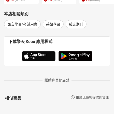
1
%
(賺
3
點)
1
%
(賺
3
點)
1
%
(賺
3
點)
本店相關類別
語言學習/考試用書
英語學習
雜誌期刊
下載樂天 Kobo 應用程式
繼續逛其他店舖
相似商品
由飛比價格提供的資訊