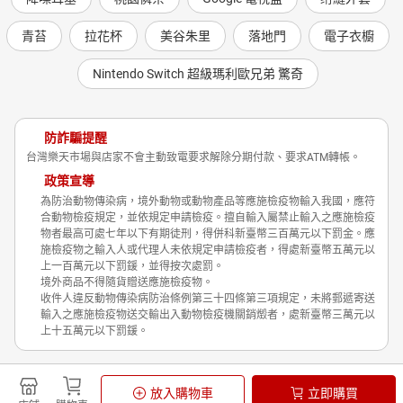
青苔
拉花杯
美谷朱里
落地門
電子衣櫥
Nintendo Switch 超級瑪利歐兄弟 驚奇
防詐騙提醒
台灣樂天市場與店家不會主動致電要求解除分期付款、要求ATM轉帳。
政策宣導
為防治動物傳染病，境外動物或動物產品等應施檢疫物輸入我國，應符
合動物檢疫規定，並依規定申請檢疫。擅自輸入屬禁止輸入之應施檢疫
物者最高可處七年以下有期徒刑，得併科新臺幣三百萬元以下罰金。應
施檢疫物之輸入人或代理人未依規定申請檢疫者，得處新臺幣五萬元以
上一百萬元以下罰鍰，並得按次處罰。
境外商品不得隨貨贈送應施檢疫物。
收件人違反動物傳染病防治條例第三十四條第三項規定，未將郵遞寄送
輸入之應施檢疫物送交輸出入動物檢疫機關銷燬者，處新臺幣三萬元以
上十五萬元以下罰鍰。
Shopping is Entertainment!
放入購物車
立即購買
非洲豬瘟政策宣導
隱私權政策