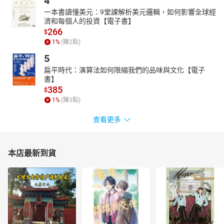
4
一本書讀懂美元：9堂課解析美元邏輯，如何影響全球經
濟和每個人的投資【電子書】
266
$
1
%
(賺
2
點)
5
扁平時代：演算法如何限縮我們的品味與文化【電子
書】
385
$
1
%
(賺
3
點)
查看更多
本店最新到貨