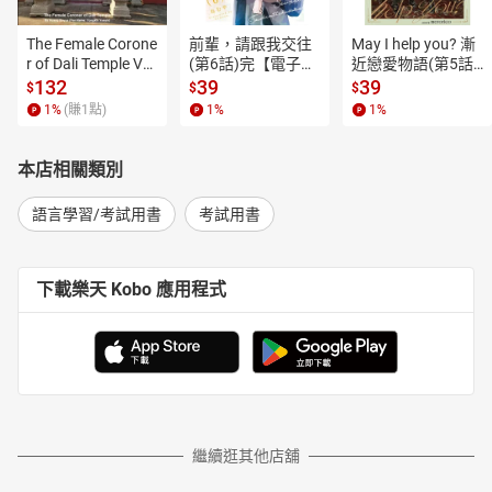
The Female Corone
前輩，請跟我交往
May I help you? 漸
r of Dali Temple Vo
(第6話)完【電子
近戀愛物語(第5話)
l.6【有聲書】
書】
【電子書】
132
39
39
$
$
$
1
%
(賺
1
點)
1
%
1
%
本店相關類別
語言學習/考試用書
考試用書
下載樂天 Kobo 應用程式
繼續逛其他店舖