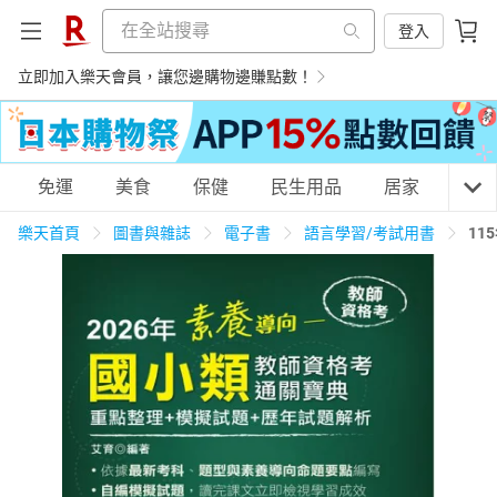
登入
立即加入樂天會員，讓您邊購物邊賺點數！
購物網分類
免運
美食
保健
民生用品
居家
3C
樂天首頁
圖書與雜誌
電子書
語言學習/考試用書
11
天天免運
美食蛋糕
養生保健
民生用品
居家生活
3C家電
運動休閒
親子玩具
女裝
男裝
化妝保養
情趣用品