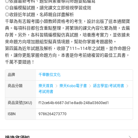
◎依據最新考科、題型與素養導向命題要點編寫
◎自編模擬試題，讀完課文立即檢視學習成效
◎收錄近年試題，名師親自詳盡解析
千華為有志報考國小類教師資格考的考生，設計出版了這本通關寶
典。每項科目都包含重點整理，將繁瑣的課文內容化繁為簡，去蕪
存菁。另外，各科皆精編模擬仿真試題，培養應考實力，並依據未
來命題方向增加題組型擬真情境題，幫助你掌握考題趨勢。
第四篇為近年試題及解析，收錄了111~114年之試題，並作命題分
析，讓你更能掌握命題方向，本書是你考前總複習的最佳工具書，
千萬不要錯過！
品牌
千華數位文化
商品分類
樂天首頁
樂天Kobo電子書
語言學習/考試用書
考試用書
商品貨號(SKU)
f12ce64b-6687-3d1e-8adb-248a03600ed1
ISBN
9786264273770