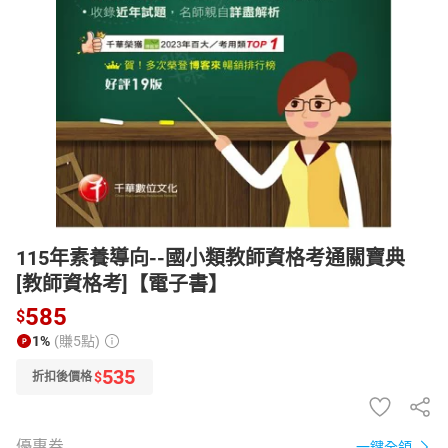
日本購物
電子/紙本書
HOT
115年素養導向--國小類教師資格考通關寶典
[教師資格考]【電子書】
585
$
1%
(賺5點)
535
$
折扣後價格
優惠券
一鍵全領