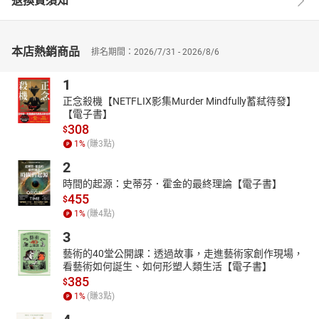
退換貨須知
本店熱銷商品
排名期間：2026/7/31 - 2026/8/6
1
正念殺機【NETFLIX影集Murder Mindfully蓄弒待發】
【電子書】
308
$
1
%
(賺
3
點)
2
時間的起源：史蒂芬．霍金的最終理論【電子書】
455
$
1
%
(賺
4
點)
3
藝術的40堂公開課：透過故事，走進藝術家創作現場，
看藝術如何誕生、如何形塑人類生活【電子書】
385
$
1
%
(賺
3
點)