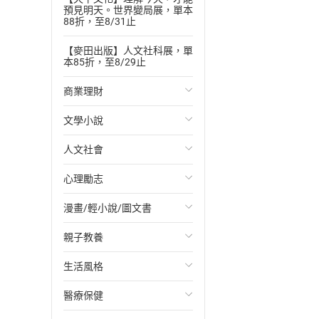
預見明天。世界變局展，單本
88折，至8/31止
【麥田出版】人文社科展，單
本85折，至8/29止
商業理財
文學小說
投資理財
人文社會
經濟/趨勢
歐美文學
心理勵志
財務/金融
日本文學
國際關係
漫畫/輕小說/圖文書
管理/領導
韓國文學
政治
心靈成長/情緒
親子教養
職場工作術
華文文學
社會科學
人際關係
輕小說
生活風格
成功法
經典文學
台灣/中國歷史
兩性關係
奇幻/科幻
教育現場
醫療保健
行銷/廣告
成長/家庭生活小說
日/韓歷史
心理學
愛情故事
兒童文學/故事
飲食/食譜