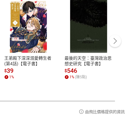
客服資訊
豫期
服務時間：週一到週五 10:00-12:00、
易解
13:00-17:00 (國定假日及例假日休息)
王弟殿下深深溺愛轉生者
最後的天空：臺灣政治思
鬼島
品性
客服電話：0080-1857077
(第4話)【電子書】
想史研究【電子書】
小事
請參
客服信箱：
聯絡店家
39
546
33
$
$
$
1
%
1
%
(賺
5
點)
1
%
由飛比價格提供的資訊