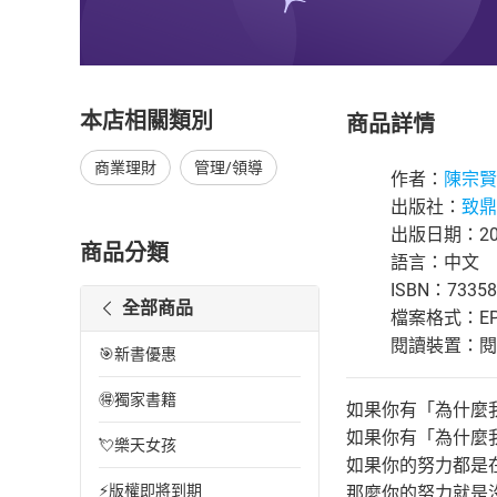
本店相關類別
商品詳情
商業理財
管理/領導
作者：
陳宗賢
出版社：
致鼎
出版日期：201
商品分類
語言：中文
ISBN：73358
全部商品
檔案格式：EP
閱讀裝置：閱讀器
🎯新書優惠
🉐獨家書籍
如果你有「為什麼
如果你有「為什麼
💘樂天女孩
如果你的努力都是
⚡版權即將到期
那麼你的努力就是