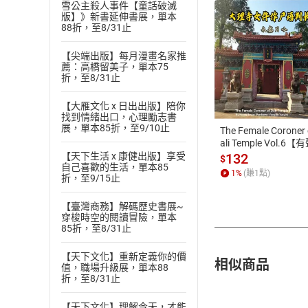
雪公主殺人事件【童話破滅
版】》新書延伸書展，單本
88折，至8/31止
【尖端出版】每月漫畫名家推
薦：高橋留美子，單本75
付款方
折，至8/31止
ATM轉帳、信用卡
【大雁文化 x 日出出版】陪你
找到情緒出口，心理勵志書
展，單本85折，至9/10止
The Female Coroner 
ali Temple Vol.6【
書】
【天下生活 x 康健出版】享受
132
$
自己喜歡的生活，單本85
1
%
(賺
1
點)
折，至9/15止
【臺灣商務】解碼歷史書展~
穿梭時空的閱讀冒險，單本
85折，至8/31止
【天下文化】重新定義你的價
相似商品
值，職場升級展，單本88
折，至8/31止
【天下文化】理解今天，才能