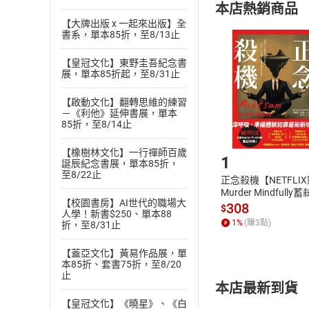
本店熱銷商品
(
二
)
消費者
【大牌出版 x 一起來出版】全
且已下載
/
存
書系，單本85折，至8/13止
挑選
商
退貨方式：您
Choose
【皇冠文化】東野圭吾紀念書
貨」，本店鋪
展，單本85折起，至8/31止
請注意，樂天
購書後，
【啟動文化】翻轉思維的練習
－《利他》延伸書展，單本
85折，至8/14止
Step1
【橡樹林文化】一行禪師百歲
1
誕辰紀念書展，單本85折，
至8/22止
正念殺機【NETFLI
Murder Mindfully
【校園書房】AI世代的職場大
發】【電子書】
308
$
人學！新書$250、單本88
1
%
(賺
3
點)
折，至8/31止
【蓋亞文化】黃易作品展，單
本85折、套書75折，至8/20
止
本店最新到貨
【皇冠文化】《曉星》、《白