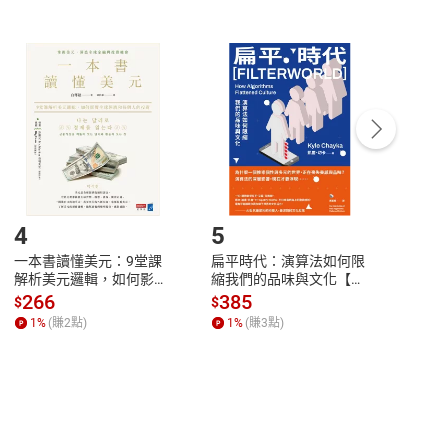
非以有形媒介提供之數位內容，消費者同意若訂購後
付款
方式
完成
訂單
中點選「瀏覽訂單明細」
>
「申請取消訂單
/
退
Payment
Complete
/退貨。
登入帳號，下載書籍後看書
4
5
6
一本書讀懂美元：9堂課
扁平時代：演算法如何限
本物
解析美元邏輯，如何影響
縮我們的品味與文化【電
說，
全球經濟和每個人的投資
子書】
來】
266
385
28
$
$
$
【電子書】
1
%
(賺
2
點)
1
%
(賺
3
點)
1
%