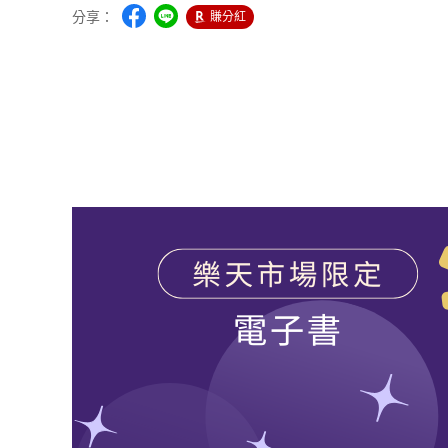
分享：
賺分紅