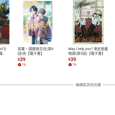
式
退換貨規範
、LINE PAY、AFTEE
本店是否提供消費者保護法七日猶
之權利，遽消費者保護法及通訊交
of D
前輩，請跟我交往(第6
May I help you? 漸近戀愛
除權合理例外情事適用準則，依商
有聲
話)完【電子書】
物語(第5話)【電子書】
質各有不同規定。詳細退換貨說明
39
39
$
$
照各商品說明。
1
%
1
%
詳細說明
繼續逛其他店舖