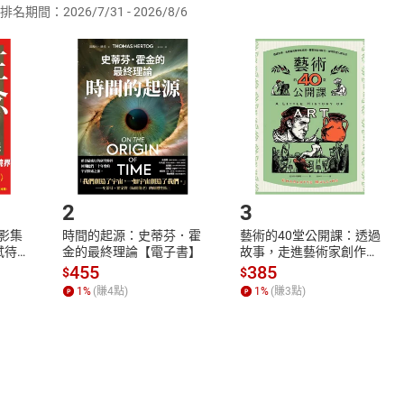
排名期間：2026/7/31 - 2026/8/6
訂購本店鋪之商品即代表知悉本店鋪所銷售之商品為電子書，屬
取電子書，不得請求退貨退款。
品
放入
購物車
登入
帳號
欲取消訂單或辦理退貨時，請登入樂天市場，並於「我的訂單」
Shopping cart
Login
將依您的申請進行審核，待審核通過後將為您辦理退款事宜。
市場須以整筆訂單為單位進行取消/退貨，恕無法以單支商品取消
如何開始使用？
.選擇閱讀載具
Step2.
2
3
X影集
時間的起源：史蒂芬．霍
藝術的40堂公開課：透過
蓄弒待
金的最終理論【電子書】
故事，走進藝術家創作現
場，看藝術如何誕生、如
455
385
$
$
何形塑人類生活【電子
1
%
(賺
4
點)
1
%
(賺
3
點)
書】