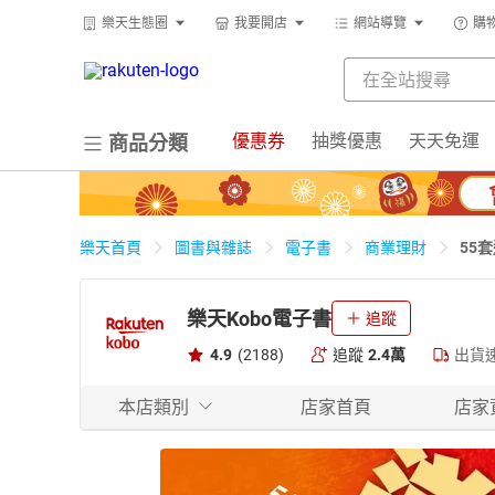
樂天生態圈
我要開店
網站導覽
購
優惠券
抽獎優惠
天天免運
商品分類
55
樂天首頁
圖書與雜誌
電子書
商業理財
樂天Kobo電子書
追蹤
4.9
(2188)
追蹤
2.4萬
出貨
本店類別
店家首頁
店家