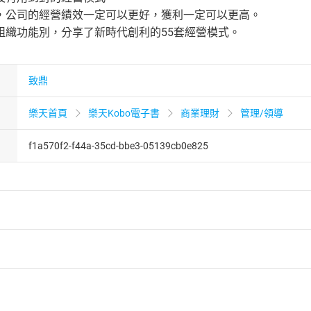
，公司的經營績效一定可以更好，獲利一定可以更高。
組織功能別，分享了新時代創利的55套經營模式。
致鼎
樂天首頁
樂天Kobo電子書
商業理財
管理/領導
f1a570f2-f44a-35cd-bbe3-05139cb0e825
者保護法
第
19
條第
1
項後段
暨
通訊交易解除權合理例外情事適用
供即為完成之線上服務，經消費者事先同意始提供。」 之商品