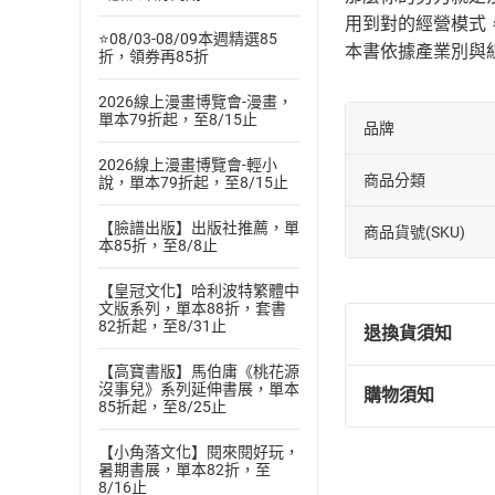
用到對的經營模式
⭐08/03-08/09本週精選85
本書依據產業別與
折，領券再85折
2026線上漫畫博覽會-漫畫，
單本79折起，至8/15止
品牌
2026線上漫畫博覽會-輕小
商品分類
說，單本79折起，至8/15止
【臉譜出版】出版社推薦，單
商品貨號(SKU)
本85折，至8/8止
【皇冠文化】哈利波特繁體中
文版系列，單本88折，套書
82折起，至8/31止
退換貨須知
【高寶書版】馬伯庸《桃花源
沒事兒》系列延伸書展，單本
購物須知
退換貨規定：
85折起，至8/25止
(
一
)
依
消費
【小角落文化】閱來閱好玩，
內容或一經提
暑期書展，單本82折，至
購書須知
定。
8/16止