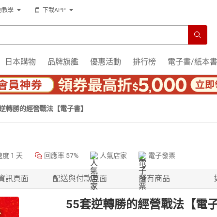
物教學
下載APP
日本購物
品牌旗艦
優惠活動
排行榜
電子書/紙本
套逆轉勝的經營戰法【電子書】
速度
1 天
回應率
57%
人氣店家
電子發票
資訊頁面
配送與付款頁面
所有商品
55套逆轉勝的經營戰法【電