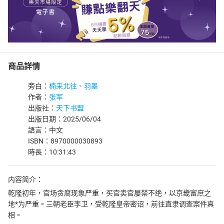
商品詳情
旁白：
楠来北往、羽墨
作者：
张军
出版社：
天下书盟
出版日期：2025/06/04
語言：中文
ISBN：8970000030893
時長：10:31:43
内容简介：
乾隆初年，官场贪腐现象严重，买官卖官屡禁不绝，以京畿富庶之
地*为严重。三朝老臣李卫，受乾隆皇帝密诏，前往直隶调查案件真
相。