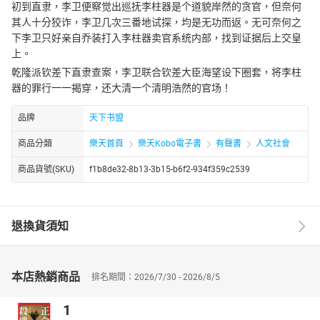
初到直隶，李卫便察觉出巡抚李柱器是个道貌岸然的贪官，但奈何
其人十分狡诈，李卫几次三番地试探，均是无功而返。无可奈何之
下李卫只好亲自乔装打入李柱器卖官系统内部，找到证据后上交皇
上。
乾隆派钦差下直隶查案，李卫联合钦差大臣海望设下圈套，将李柱
器的罪行一一揭穿，还大清一个清明浩然的官场！
品牌
天下书盟
商品分類
樂天首頁
樂天Kobo電子書
有聲書
人文社會
商品貨號(SKU)
f1b8de32-8b13-3b15-b6f2-934f359c2539
退換貨須知
本店熱銷商品
排名期間：2026/7/30 - 2026/8/5
1