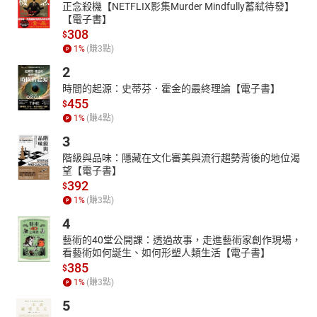
正念殺機【NETFLIX影集Murder Mindfully蓄弒待發】
【電子書】
308
$
1
%
(賺
3
點)
2
時間的起源：史蒂芬．霍金的最終理論【電子書】
455
$
1
%
(賺
4
點)
3
階級與品味：隱藏在文化審美與流行趨勢背後的地位渴
望【電子書】
392
$
1
%
(賺
3
點)
4
藝術的40堂公開課：透過故事，走進藝術家創作現場，
看藝術如何誕生、如何形塑人類生活【電子書】
385
$
1
%
(賺
3
點)
5