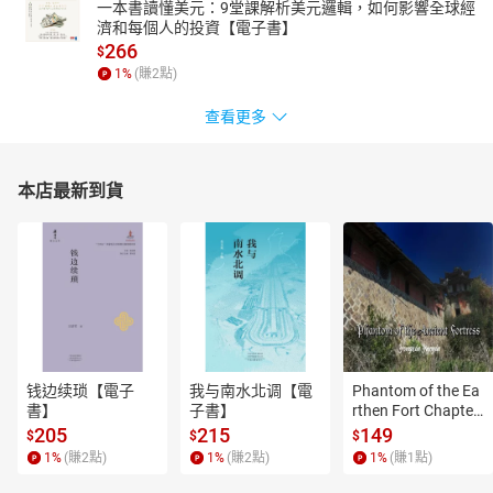
一本書讀懂美元：9堂課解析美元邏輯，如何影響全球經
濟和每個人的投資【電子書】
266
$
1
%
(賺
2
點)
查看更多
本店最新到貨
钱边续琐【電子
我与南水北调【電
Phantom of the Ea
書】
子書】
rthen Fort Chapter
 4【有聲書】
205
215
149
$
$
$
1
%
(賺
2
點)
1
%
(賺
2
點)
1
%
(賺
1
點)