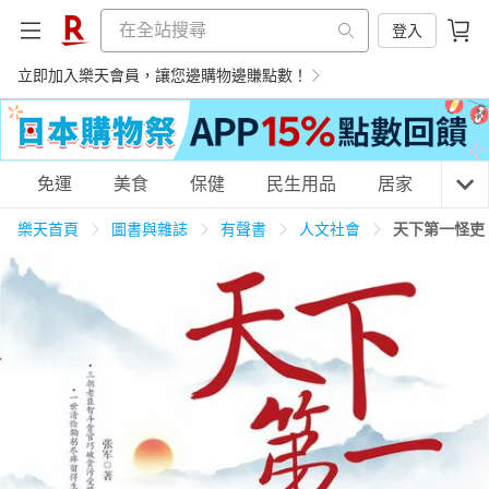
登入
立即加入樂天會員，讓您邊購物邊賺點數！
購物網分類
免運
美食
保健
民生用品
居家
3C
樂天首頁
圖書與雜誌
有聲書
人文社會
天下第一怪吏
天天免運
美食蛋糕
養生保健
民生用品
居家生活
3C家電
運動休閒
親子玩具
女裝
男裝
化妝保養
情趣用品