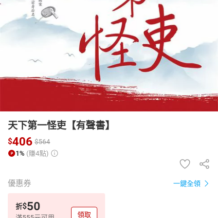
日本購物
電子/紙本書
HOT
天下第一怪吏【有聲書】
406
$
$
564
1%
(賺4點)
優惠券
一鍵全領
50
$
折
領取
滿555元可用