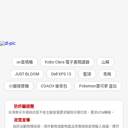
uv直噴機
Kobo Clara 電子書閱讀器
山蘇
JUST BLOOM
Dell XPS 15
籃球
青梅
小腿按摩機
COACH 後背包
Pokemon寶可夢 盒玩
防詐騙提醒
台灣樂天市場與店家不會主動致電要求解除分期付款、要求ATM轉帳。
政策宣導
為防治動物傳染病，境外動物或動物產品等應施檢疫物輸入我國，應符