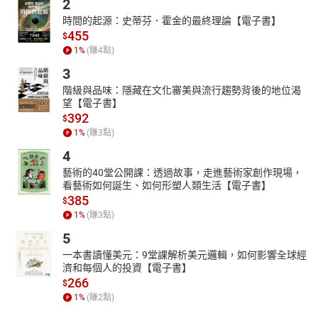
2
時間的起源：史蒂芬．霍金的最終理論【電子書】
455
$
1
%
(賺
4
點)
3
階級與品味：隱藏在文化審美與流行趨勢背後的地位渴
望【電子書】
392
$
1
%
(賺
3
點)
4
藝術的40堂公開課：透過故事，走進藝術家創作現場，
看藝術如何誕生、如何形塑人類生活【電子書】
385
$
1
%
(賺
3
點)
5
一本書讀懂美元：9堂課解析美元邏輯，如何影響全球經
濟和每個人的投資【電子書】
266
$
1
%
(賺
2
點)