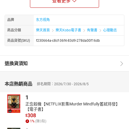
查看更多
程师、主管、专家、经理。目前供职于广州一家世界五百强企业亚
洲运营部中国大陆总部办公室，担任运营提升经理。是公司最年轻
的管理者，是世界五百强企业中几乎没有的大专生经理，80后奋斗
品牌
东方视角
的榜样。
商品分類
樂天首頁
樂天Kobo電子書
有聲書
心理勵志
商品貨號(SKU)
f230664a-c8cf-36f4-83d9-278da00f16db
退換貨須知
本店熱銷商品
排名期間：2026/7/30 - 2026/8/5
1
正念殺機【NETFLIX影集Murder Mindfully蓄弒待發】
【電子書】
308
$
1
%
(賺
3
點)