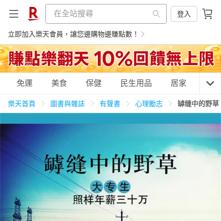
登入
立即加入樂天會員，讓您邊購物邊賺點數！
購物網分類
免運
美食
保健
民生用品
居家
3C
樂天首頁
圖書與雜誌
有聲書
心理勵志
罅缝中的野草
天天免運
美食蛋糕
養生保健
民生用品
居家生活
3C家電
運動休閒
親子玩具
女裝
男裝
化妝保養
情趣用品