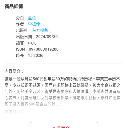
商品詳情
旁白：
蓝鱼
作者：
李扭传
出版社：
东方视角
出版日期：2024/09/30
語言：中文
ISBN：8970000019280
時長：15:20:36
内容简介：
这是一段从月薪560元到年薪30万的职场拼搏历程。李英杰学历不
高，专业知识不过硬，因而在求职路上四处碰壁，被大小企业拒之
门外，历经千辛万苦，饱受世态炎凉和人情冷漠。李英杰并没有灰
心丧气，几度磨难后回到学校重新学，确定求职目标，最终如愿实
现了进入世界500强企业的梦……
作者简介：
李扭传，来自农村，机电一体化专业大专毕业生，南下打工开始了
职业生涯，服务过四家世界五百强企业，先后任职过储备干部、工