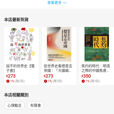
查看更多
本店最新到貨
說不的世界史【電
從世界史看德意志
焦灼的時代：明清
子書】
帝國：「大國崛
之際的中國焦慮與
起」的迷思與真實
東亞秩序重組【電
273
273
350
$
$
$
【電子書】
子書】
1
%
(賺
2
點)
1
%
(賺
2
點)
1
%
(賺
3
點)
本店相關類別
心理勵志
有聲書