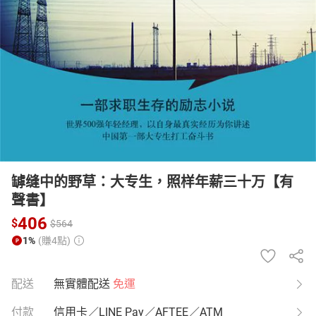
日本購物
電子/紙本書
HOT
罅缝中的野草：大专生，照样年薪三十万【有
聲書】
406
$
$
564
1%
(賺4點)
配送
無實體配送
免運
付款
信用卡／LINE Pay／AFTEE／ATM