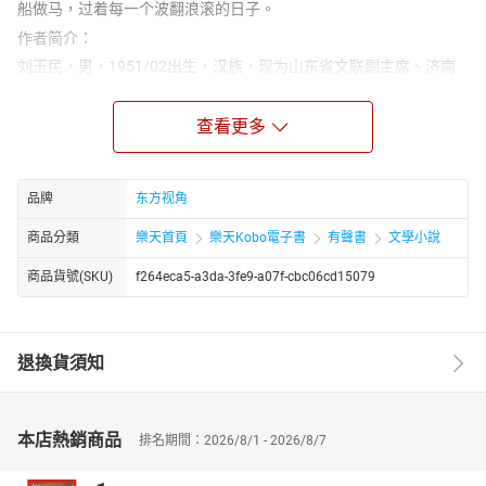
船做马，过着每一个波翻浪滚的日子。
作者简介：
刘玉民，男，1951/02出生，汉族，现为山东省文联副主席、济南
市作协主席。系享受国务院颁发的政府特殊津贴的专家。 著有长篇
小说《骚动之秋》，《羊角号》，《过龙兵》，《八仙东游记》；
查看更多
报告文学集《东方奇人传》，长篇报告文学《都市之梦》；剧作选
《呼唤阳光》、《四个女人一台戏》、《黄河之水天上来》；以及
中篇小说《海猎》、《不肯流逝的岁月》，散文《星条旗为谁而
品牌
东方视角
降》、《穿越生死线》等。作品多次获奖，长篇小说《骚动之秋》
获第四届茅盾文学奖。
商品分類
樂天首頁
樂天Kobo電子書
有聲書
文學小說
商品貨號(SKU)
f264eca5-a3da-3fe9-a07f-cbc06cd15079
退換貨須知
本店熱銷商品
排名期間：2026/8/1 - 2026/8/7