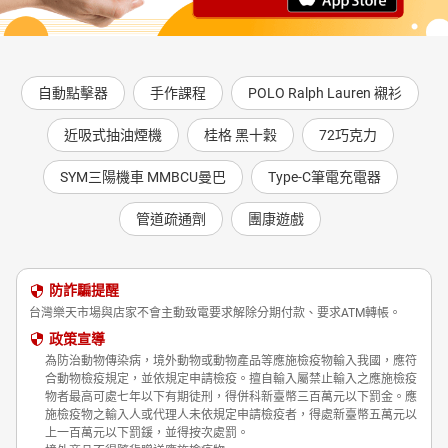
自動點擊器
手作課程
POLO Ralph Lauren 襯衫
近吸式抽油煙機
桂格 黑十穀
72巧克力
SYM三陽機車 MMBCU曼巴
Type-C筆電充電器
管道疏通劑
團康遊戲
防詐騙提醒
台灣樂天市場與店家不會主動致電要求解除分期付款、要求ATM轉帳。
政策宣導
為防治動物傳染病，境外動物或動物產品等應施檢疫物輸入我國，應符
合動物檢疫規定，並依規定申請檢疫。擅自輸入屬禁止輸入之應施檢疫
物者最高可處七年以下有期徒刑，得併科新臺幣三百萬元以下罰金。應
施檢疫物之輸入人或代理人未依規定申請檢疫者，得處新臺幣五萬元以
上一百萬元以下罰鍰，並得按次處罰。