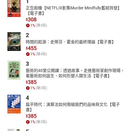
1
正念殺機【NETFLIX影集Murder Mindfully蓄弒待發】
【電子書】
308
$
1
%
(賺
3
點)
2
時間的起源：史蒂芬．霍金的最終理論【電子書】
455
$
1
%
(賺
4
點)
3
藝術的40堂公開課：透過故事，走進藝術家創作現場，
看藝術如何誕生、如何形塑人類生活【電子書】
385
$
1
%
(賺
3
點)
4
扁平時代：演算法如何限縮我們的品味與文化【電子
書】
385
$
1
%
(賺
3
點)