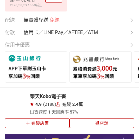
2026/08/09 15:59
截止
配送
無實體配送
免運
付款
信用卡／LINE Pay／AFTEE／ATM
信用卡優惠
樂天Kobo電子書
4.9
(2188)
追蹤
2.4萬
出貨速度
1 天
回應率
57%
追蹤店家
逛店舖