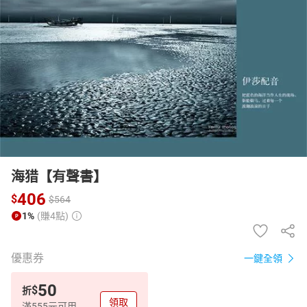
日本購物
電子/紙本書
HOT
海猎【有聲書】
406
$
$
564
1%
(賺4點)
優惠券
一鍵全領
50
$
折
領取
滿555元可用