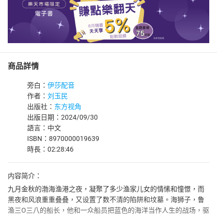
商品詳情
旁白：
伊莎配音
作者：
刘玉民
出版社：
东方视角
出版日期：2024/09/30
語言：中文
ISBN：8970000019639
時長：02:28:46
内容简介：
九月金秋的渤海渔港之夜，凝聚了多少渔家儿女的情愫和憧憬，而
黑夜和风浪重重叠叠，又设置了数不清的陷阱和坟墓。海狮子，鲁
渔三O三八的船长，他和一众船员把蓝色的海洋当作人生的战场，驱