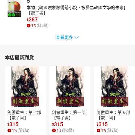
5
本物【韓國現象級暢銷小說，被譽為韓國文學的未來】
【電子書】
287
$
1
%
(賺
2
點)
查看更多
本店最新到貨
剑傲重生：第七部
剑傲重生：第一部
剑傲重生：第五部
【電子書】
【電子書】
【電子書】
315
315
315
$
$
$
1
%
(賺
3
點)
1
%
(賺
3
點)
1
%
(賺
3
點)