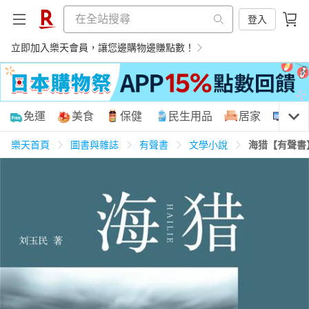
登入
立即加入樂天會員，讓您邊購物邊賺點數！
購物網分類
免運
美食
保健
民生用品
居家
3C
樂天首頁
圖書與雜誌
有聲書
文學小說
海猎【有聲書
天天免運
美食蛋糕
養生保健
民生用品
居家生活
3C家電
運動休閒
親子玩具
女裝
男裝
化妝保養
情趣用品