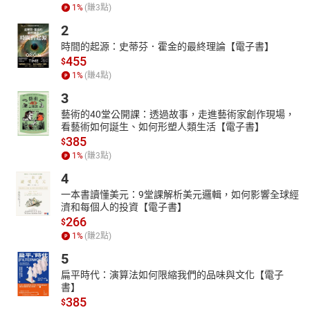
1
%
(賺
3
點)
2
時間的起源：史蒂芬．霍金的最終理論【電子書】
455
$
1
%
(賺
4
點)
3
藝術的40堂公開課：透過故事，走進藝術家創作現場，
看藝術如何誕生、如何形塑人類生活【電子書】
385
$
1
%
(賺
3
點)
4
一本書讀懂美元：9堂課解析美元邏輯，如何影響全球經
濟和每個人的投資【電子書】
266
$
1
%
(賺
2
點)
5
扁平時代：演算法如何限縮我們的品味與文化【電子
書】
385
$