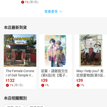
1
%
(賺
3
點)
查看更多
本店最新到貨
The Female Corone
前輩，請跟我交往
May I help you? 漸
r of Dali Temple Vo
(第6話)完【電子
近戀愛物語(第5話)
l.6【有聲書】
書】
【電子書】
132
39
39
$
$
$
1
%
(賺
1
點)
1
%
1
%
本店相關類別