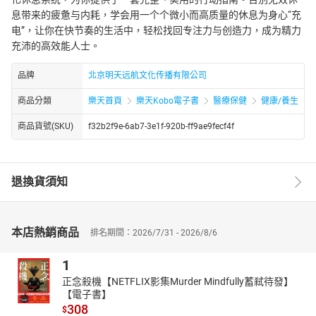
息带来的疲惫与内耗，学会用一个个微小而高质量的休息为身心“充
电”，让你在快节奏的生活中，轻松找回专注力与创造力，成为精力
充沛的高效能人士。
品牌
北京明天远航文化传播有限公司
商品分類
樂天首頁
樂天Kobo電子書
醫療保健
健康/養生
商品貨號(SKU)
f32b2f9e-6ab7-3e1f-920b-ff9ae9fecf4f
退換貨須知
本店熱銷商品
排名期間：2026/7/31 - 2026/8/6
1
正念殺機【NETFLIX影集Murder Mindfully蓄弒待發】
【電子書】
308
$