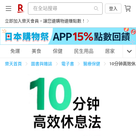
登入
立即加入樂天會員，讓您邊購物邊賺點數！
購物網分類
免運
美食
保健
民生用品
居家
3C
樂天首頁
圖書與雜誌
電子書
醫療保健
10分钟高效
天天免運
美食蛋糕
養生保健
民生用品
居家生活
3C家電
運動休閒
親子玩具
女裝
男裝
化妝保養
情趣用品