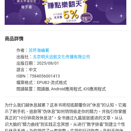
商品詳情
作者：
苏怀海编著
出版社：
北京明天远航文化传播有限公司
出版日期：2025/08/01
語言：中文
ISBN：7584056001413
檔案格式：EPUB2-流式格式
閱讀裝置：閱讀器, Android應用程式, iOS應用程式
为什么我们越休息越累？这本书将彻底颠覆你对“休息”的认知。它揭
示了刷手机、追剧等“伪休息”如何悄悄偷走你的精力，并指引你掌握
真正的“10分钟高效休息法”。全书通过九篇层层递进的文章，从认
识大脑的“精力曲线”到实践正念冥想，从进行“数字排毒”到建立个性
化休息系统，为你提供了一套完整、实用的行动指南。告别无效休