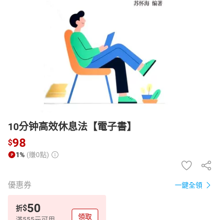
日本購物
電子/紙本書
HOT
10分钟高效休息法【電子書】
98
$
1%
(賺0點)
優惠券
一鍵全領
50
$
折
領取
滿555元可用