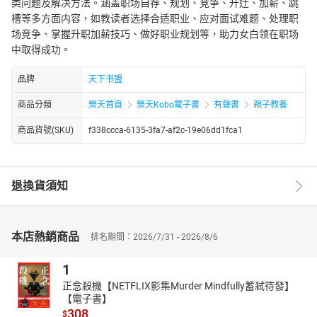
类问题及解决方法。涵盖职场自荐、规划、竞争、升迁、加薪、跳
槽等多方面内容，如教读者选择合适职业、应对面试难题、处理职
场竞争、掌握升职加薪技巧、做好职业规划等，助力女白领在职场
中取得成功。
品牌
天下书盟
商品分類
樂天首頁
樂天Kobo電子書
有聲書
親子教養
商品貨號(SKU)
f338ccca-6135-3fa7-af2c-19e06dd1fca1
退換貨須知
本店熱銷商品
排名期間：2026/7/31 - 2026/8/6
1
正念殺機【NETFLIX影集Murder Mindfully蓄弒待發】
【電子書】
308
$