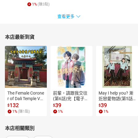
1
%
(賺
3
點)
查看更多
本店最新到貨
The Female Corone
前輩，請跟我交往
May I help you? 漸
r of Dali Temple Vo
(第6話)完【電子
近戀愛物語(第5話)
l.6【有聲書】
書】
【電子書】
132
39
39
$
$
$
1
%
(賺
1
點)
1
%
1
%
本店相關類別