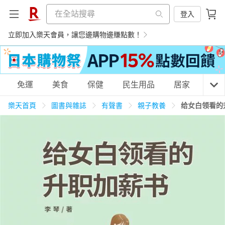
登入
立即加入樂天會員，讓您邊購物邊賺點數！
購物網分類
免運
美食
保健
民生用品
居家
3C
樂天首頁
圖書與雜誌
有聲書
親子教養
给女白领看的
天天免運
美食蛋糕
養生保健
民生用品
居家生活
3C家電
運動休閒
親子玩具
女裝
男裝
化妝保養
情趣用品