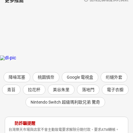
降噪耳塞
桃園憐奈
Google 電視盒
绗縫外套
青苔
拉花杯
美谷朱里
落地門
電子衣櫥
Nintendo Switch 超級瑪利歐兄弟 驚奇
防詐騙提醒
台灣樂天市場與店家不會主動致電要求解除分期付款、要求ATM轉帳。