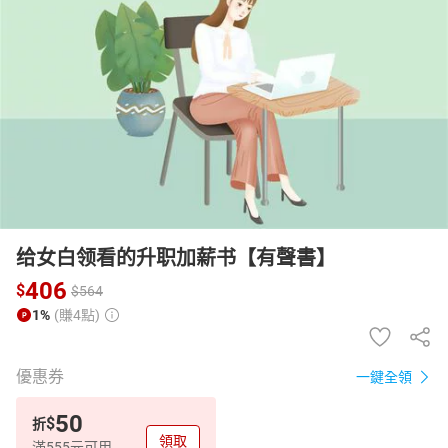
日本購物
電子/紙本書
HOT
给女白领看的升职加薪书【有聲書】
406
$
$
564
1%
(賺4點)
優惠券
一鍵全領
50
$
折
領取
滿555元可用