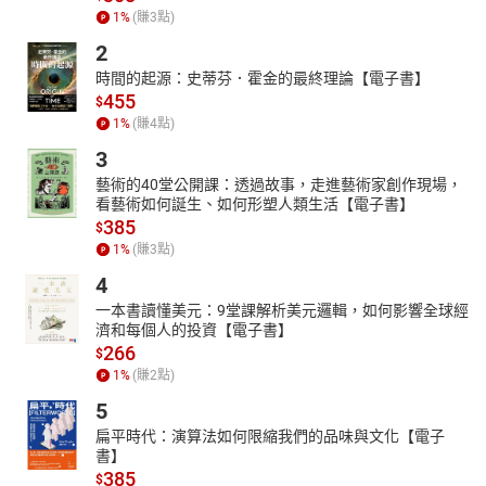
1
%
(賺
3
點)
2
時間的起源：史蒂芬．霍金的最終理論【電子書】
455
$
1
%
(賺
4
點)
3
藝術的40堂公開課：透過故事，走進藝術家創作現場，
看藝術如何誕生、如何形塑人類生活【電子書】
385
$
1
%
(賺
3
點)
4
一本書讀懂美元：9堂課解析美元邏輯，如何影響全球經
濟和每個人的投資【電子書】
266
$
1
%
(賺
2
點)
5
扁平時代：演算法如何限縮我們的品味與文化【電子
書】
385
$