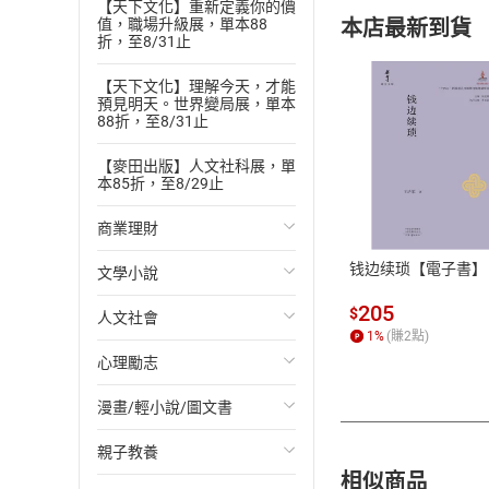
【天下文化】重新定義你的價
本店最新到貨
值，職場升級展，單本88
折，至8/31止
【天下文化】理解今天，才能
預見明天。世界變局展，單本
88折，至8/31止
【麥田出版】人文社科展，單
付款方
本85折，至8/29止
ATM轉帳、信用卡
商業理財
钱边续琐【電子書】
文學小說
投資理財
205
$
人文社會
經濟/趨勢
歐美文學
1
%
(賺
2
點)
心理勵志
財務/金融
日本文學
國際關係
漫畫/輕小說/圖文書
管理/領導
韓國文學
政治
心靈成長/情緒
親子教養
職場工作術
華文文學
社會科學
人際關係
輕小說
相似商品