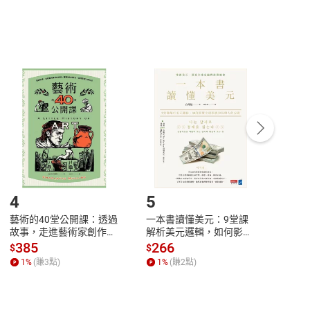
，不適用消保法第
19
條第
1
項七日內無條件退貨之規
非以有形媒介提供之數位內容，消費者同意若訂購後
付款
方式
完成
訂單
中點選「瀏覽訂單明細」
>
「申請取消訂單
/
退
Payment
Complete
/退貨。
登入帳號，下載書籍後看書
4
5
6
藝術的40堂公開課：透過
一本書讀懂美元：9堂課
本物
故事，走進藝術家創作現
解析美元邏輯，如何影響
說，
場，看藝術如何誕生、如
全球經濟和每個人的投資
來】
385
266
28
$
$
$
何形塑人類生活【電子
【電子書】
1
%
(賺
3
點)
1
%
(賺
2
點)
1
%
書】