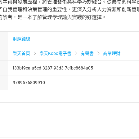
的本質與發展歷程，將管理藝術與科學巧妙融合。從泰勒的科學
了自我管理和決策管理的重要性，更深入分析人力資源和創新管
的讀者，是一本了解管理學理論與實踐的好選擇。
財經錢線
樂天首頁
樂天Kobo電子書
有聲書
商業理財
f33bf9ca-a5ed-3287-93d3-7cfbc8684a05
9789576809910
者保護法
第
19
條第
1
項後段
暨
通訊交易解除權合理例外情事適用