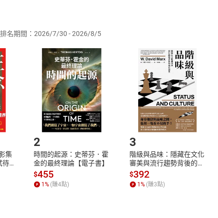
供即為完成之線上服務，經消費者事先同意始提供。」 之商品
排名期間：2026/7/30 - 2026/8/5
訂購本店鋪之商品即代表知悉本店鋪所銷售之商品為電子書，屬
取電子書，不得請求退貨退款。
品
放入
購物車
登入
帳號
欲取消訂單或辦理退貨時，請登入樂天市場，並於「我的訂單」
Shopping cart
Login
將依您的申請進行審核，待審核通過後將為您辦理退款事宜。
市場須以整筆訂單為單位進行取消/退貨，恕無法以單支商品取消
如何開始使用？
.選擇閱讀載具
Step2.
2
3
X影集
時間的起源：史蒂芬．霍
階級與品味：隱藏在文化
蓄弒待
金的最終理論【電子書】
審美與流行趨勢背後的地
位渴望【電子書】
455
392
$
$
1
%
(賺
4
點)
1
%
(賺
3
點)