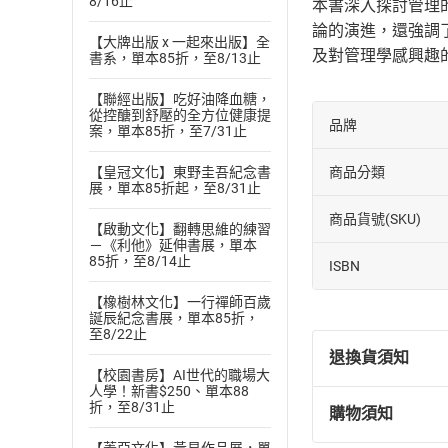
8/16止
本書深入探討管理
論的演進，還強調
【大牌出版 x 一起來出版】全
及對管理學感興趣
書系，單本85折，至8/13止
【聯經出版】吃好油降血糖，
從控醣到舒壓的全方位健康提
品牌
案，單本85折，至7/31止
商品分類
【皇冠文化】東野圭吾紀念書
展，單本85折起，至8/31止
商品貨號(SKU)
【啟動文化】翻轉思維的練習
－《利他》延伸書展，單本
85折，至8/14止
ISBN
【橡樹林文化】一行禪師百歲
誕辰紀念書展，單本85折，
至8/22止
退換貨須知
【校園書房】AI世代的職場大
人學！新書$250、單本88
折，至8/31止
購物須知
退換貨規定：
(
一
)
依
消費