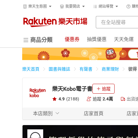
樂天生態圈
我要開店
網站導覽
購
優惠券
抽獎優惠
天天免運
商品分類
彼得
樂天首頁
圖書與雜誌
有聲書
商業理財
樂天Kobo電子書
追蹤
4.9
(2188)
追蹤
2.4萬
出貨
本店類別
店家首頁
店家