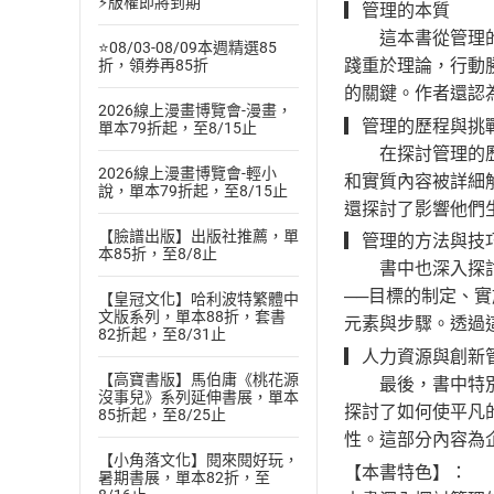
⚡版權即將到期
▎管理的本質
這本書從管理的核
⭐08/03-08/09本週精選85
踐重於理論，行動
折，領券再85折
的關鍵。作者還認
2026線上漫畫博覽會-漫畫，
▎管理的歷程與挑
單本79折起，至8/15止
在探討管理的歷程
2026線上漫畫博覽會-輕小
和實質內容被詳細
說，單本79折起，至8/15止
還探討了影響他們
【臉譜出版】出版社推薦，單
▎管理的方法與技
本85折，至8/8止
書中也深入探討了
──目標的制定、
【皇冠文化】哈利波特繁體中
文版系列，單本88折，套書
元素與步驟。透過
82折起，至8/31止
▎人力資源與創新
【高寶書版】馬伯庸《桃花源
最後，書中特別強
沒事兒》系列延伸書展，單本
探討了如何使平凡
85折起，至8/25止
性。這部分內容為
【小角落文化】閱來閱好玩，
【本書特色】：
暑期書展，單本82折，至