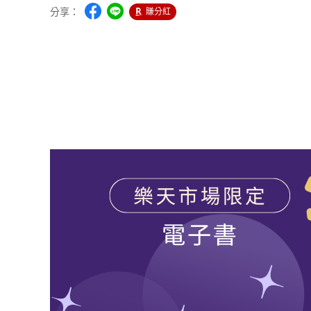
分享：
賺分紅