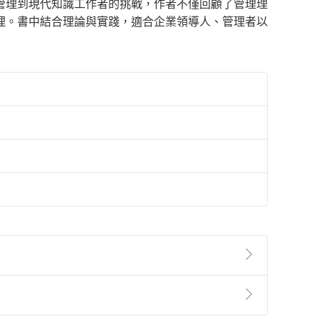
管理到現代知識工作者的挑戰，作者不僅回顧了管理理
理。書中結合理論與實踐，適合企業領導人、管理者以
準則
第
2
條第
5
款之規定，「非以有形媒介提供之數位