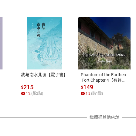
式
退換貨規範
、LINE PAY、AFTEE
本店是否提供消費者保護法七日猶
之權利，遽消費者保護法及通訊交
我与南水北调【電子書】
Phantom of the Earthen
除權合理例外情事適用準則，依商
 Fort Chapter 4【有聲
書】
質各有不同規定。詳細退換貨說明
215
149
$
$
照各商品說明。
1
%
(賺
2
點)
1
%
(賺
1
點)
詳細說明
繼續逛其他店舖