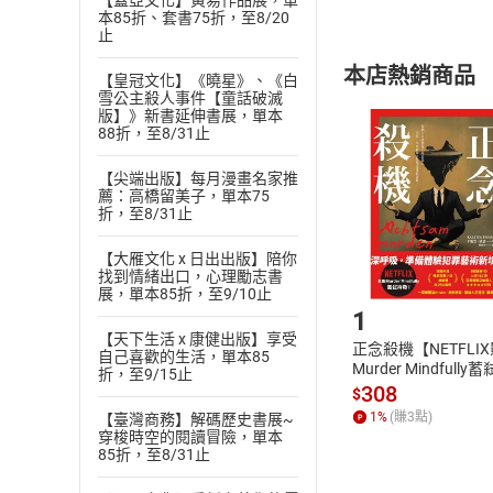
【蓋亞文化】黃易作品展，單
本85折、套書75折，至8/20
內容或一經提
止
購書須知
定。
本店熱銷商品
(
【皇冠文化】《曉星》、《白
二
)
消費者
雪公主殺人事件【童話破滅
且已下載
/
存
版】》新書延伸書展，單本
挑選
商
88折，至8/31止
退貨方式：您
Choose
貨」，本店鋪
【尖端出版】每月漫畫名家推
薦：高橋留美子，單本75
請注意，樂天
購書後，
折，至8/31止
【大雁文化 x 日出出版】陪你
找到情緒出口，心理勵志書
Step1
展，單本85折，至9/10止
1
【天下生活 x 康健出版】享受
正念殺機【NETFLI
自己喜歡的生活，單本85
Murder Mindfully
折，至9/15止
發】【電子書】
308
$
1
%
(賺
3
點)
【臺灣商務】解碼歷史書展~
穿梭時空的閱讀冒險，單本
85折，至8/31止