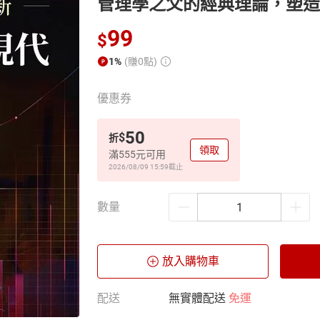
管理學之父的經典理論，塑造
99
$
1%
(賺0點)
優惠券
50
$
折
領取
滿555元可用
2026/08/09 15:59
截止
數量
放入購物車
配送
無實體配送
免運