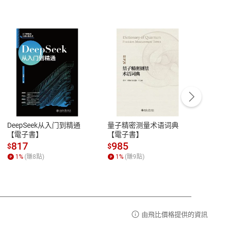
客服資訊
豫期
服務時間：週一到週五 10:00-12:00、
易解
13:00-17:00 (國定假日及例假日休息)
DeepSeek从入门到精通
量子精密测量术语词典
新西
品性
客服電話：0080-1857077
【電子書】
【電子書】
计研
請參
客服信箱：
聯絡店家
817
985
98
$
$
$
1
%
(賺
8
點)
1
%
(賺
9
點)
1
%
由飛比價格提供的資訊