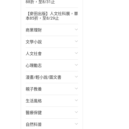
88折，至8/31止
【麥田出版】人文社科展，單
本85折，至8/29止
商業理財
文學小說
投資理財
人文社會
經濟/趨勢
歐美文學
心理勵志
財務/金融
日本文學
國際關係
漫畫/輕小說/圖文書
管理/領導
韓國文學
政治
心靈成長/情緒
親子教養
職場工作術
華文文學
社會科學
人際關係
輕小說
生活風格
成功法
經典文學
台灣/中國歷史
兩性關係
奇幻/科幻
教育現場
醫療保健
行銷/廣告
成長/家庭生活小說
日/韓歷史
心理學
愛情故事
兒童文學/故事
飲食/食譜
自然科普
傳記
懸疑/推理小說
其他歷史/史學
職場/社會寫實
兒童科普/學習
健身/美顏
健康/養生