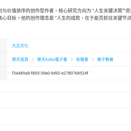
与价值排序的创作型作者，核心研究方向为 “人生关键决策”“资源
心目标。他的创作理念是 “人生的成败，在于能否抓住关键节点的
大吕文化
樂天首頁
樂天Kobo電子書
有聲書
親子教養
f34489a8-f805-39e0-9d92-e2780768524f
者保護法
第
19
條第
1
項後段
暨
通訊交易解除權合理例外情事適用