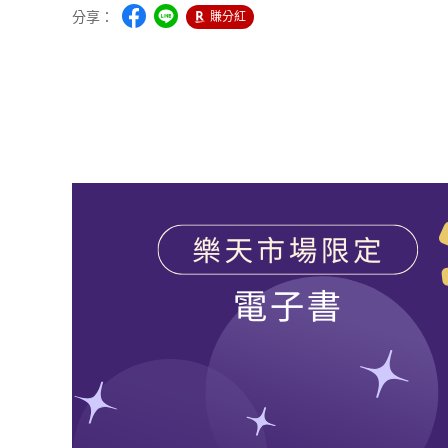
分享：
賺分紅