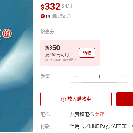
332
$
$
431
1%
(賺3點)
優惠券
50
$
折
領取
滿555元可用
2026/08/09 15:59
截止
數量
放入購物車
配送
無實體配送
免運
付款
信用卡／LINE Pay／AFTEE／