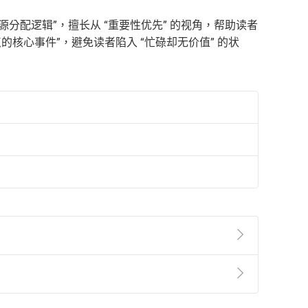
分配逻辑”，擅长从 “重要性优先” 的视角，帮助读者
核心事件”，避免读者陷入 “忙碌却无价值” 的状
準則
第
2
條第
5
款之規定，「非以有形媒介提供之數位