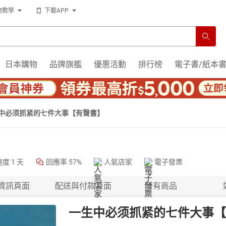
物教學
下載APP
日本購物
品牌旗艦
優惠活動
排行榜
電子書/紙本
中必须抓紧的七件大事【有聲書】
速度
1 天
回應率
57%
人氣店家
電子發票
資訊頁面
配送與付款頁面
所有商品
一生中必须抓紧的七件大事【