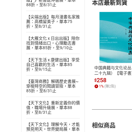
版】》新書延伸書展，單本
本店最新到貨
88折，至8/31止
【尖端出版】每月漫畫名家推
薦：高橋留美子，單本75
折，至8/31止
【大雁文化 x 日出出版】陪你
找到情緒出口，心理勵志書
付款方
展，單本85折，至9/10止
ATM轉帳、信用卡
【天下生活 x 康健出版】享受
自己喜歡的生活，單本85
中国典籍与文化论丛
折，至9/15止
二十九辑）【電子書
258
$
【臺灣商務】解碼歷史書展~
穿梭時空的閱讀冒險，單本
1
%
(賺
2
點)
85折，至8/31止
【天下文化】重新定義你的價
值，職場升級展，單本88
折，至8/31止
相似商品
【天下文化】理解今天，才能
預見明天。世界變局展，單本