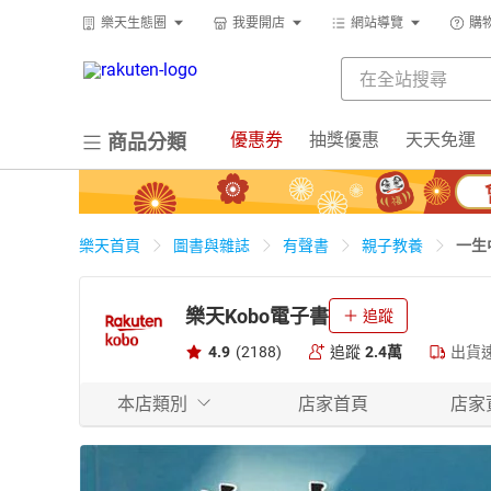
樂天生態圈
我要開店
網站導覽
購
優惠券
抽獎優惠
天天免運
商品分類
一生
樂天首頁
圖書與雜誌
有聲書
親子教養
樂天Kobo電子書
追蹤
4.9
(2188)
追蹤
2.4萬
出貨
本店類別
店家首頁
店家