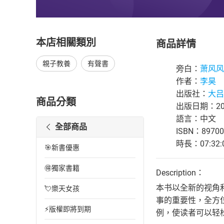
本店相關類別
商品詳情
親子教養
有聲書
旁白：
萧风风
作者：
李昊
出版社：
大吕
商品分類
出版日期：202
語言：中文
全部商品
ISBN：89700
時長：07:32:
🎯新書優惠
🉐獨家書籍
Description：
本书以全新的视角
💘樂天女孩
事的重要性，全方
⚡版權即將到期
例，使读者可以轻