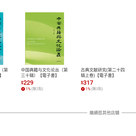
式
退換貨規範
、LINE PAY、AFTEE
本店是否提供消費者保護法七日猶
之權利，遽消費者保護法及通訊交
（第
中国典籍与文化论丛（第
古典文献研究(第二十四
除權合理例外情事適用準則，依商
】
三十辑）【電子書】
辑上卷)【電子書】
質各有不同規定。詳細退換貨說明
229
317
$
$
照各商品說明。
1
%
(賺
2
點)
1
%
(賺
3
點)
詳細說明
繼續逛其他店舖