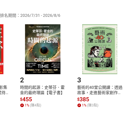
供即為完成之線上服務，經消費者事先同意始提供。」 之商品
排名期間：2026/7/31 - 2026/8/6
訂購本店鋪之商品即代表知悉本店鋪所銷售之商品為電子書，屬
取電子書，不得請求退貨退款。
品
放入
購物車
登入
帳號
欲取消訂單或辦理退貨時，請登入樂天市場，並於「我的訂單」
Shopping cart
Login
將依您的申請進行審核，待審核通過後將為您辦理退款事宜。
市場須以整筆訂單為單位進行取消/退貨，恕無法以單支商品取消
如何開始使用？
.選擇閱讀載具
Step2.
2
3
X影集
時間的起源：史蒂芬．霍
藝術的40堂公開課：透過
蓄弒待
金的最終理論【電子書】
故事，走進藝術家創作現
場，看藝術如何誕生、如
455
385
$
$
何形塑人類生活【電子
1
%
(賺
4
點)
1
%
(賺
3
點)
書】