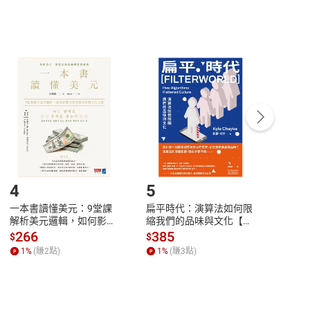
，不適用消保法第
19
條第
1
項七日內無條件退貨之規
非以有形媒介提供之數位內容，消費者同意若訂購後
付款
方式
完成
訂單
中點選「瀏覽訂單明細」
>
「申請取消訂單
/
退
Payment
Complete
/退貨。
登入帳號，下載書籍後看書
4
5
6
一本書讀懂美元：9堂課
扁平時代：演算法如何限
本物
解析美元邏輯，如何影響
縮我們的品味與文化【電
說，
全球經濟和每個人的投資
子書】
來】
266
385
28
$
$
$
【電子書】
1
%
(賺
2
點)
1
%
(賺
3
點)
1
%