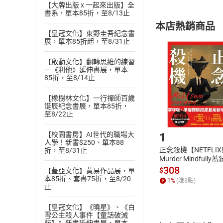
內容或一經提
【大牌出版 x 一起來出版】全
書系，單本85折，至8/13止
購書須知
定。
本店熱銷商品
(
二
)
消費者
【皇冠文化】東野圭吾紀念書
展，單本85折起，至8/31止
且已下載
/
存
挑選
商
退貨方式：您
Choose
【啟動文化】翻轉思維的練習
貨」，本店鋪
－《利他》延伸書展，單本
85折，至8/14止
請注意，樂天
購書後，
【橡樹林文化】一行禪師百歲
誕辰紀念書展，單本85折，
至8/22止
Step1
1
【校園書房】AI世代的職場大
人學！新書$250、單本88
正念殺機【NETFLI
折，至8/31止
Murder Mindfully
發】【電子書】
308
$
【蓋亞文化】黃易作品展，單
本85折、套書75折，至8/20
1
%
(賺
3
點)
止
【皇冠文化】《曉星》、《白
雪公主殺人事件【童話破滅