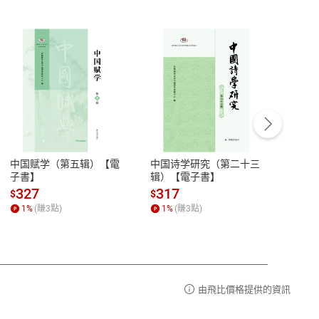
客服資訊
豫期
服務時間：週一到週五 10:00-12:00、
易解
13:00-17:00 (國定假日及例假日休息)
中国赋学（第五辑）【電
中国诗学研究（第二十三
中国
品性
客服電話：0080-1857077
子書】
辑）【電子書】
二十
請參
客服信箱：
聯絡店家
327
317
28
$
$
$
1
%
(賺
3
點)
1
%
(賺
3
點)
1
%
由飛比價格提供的資訊