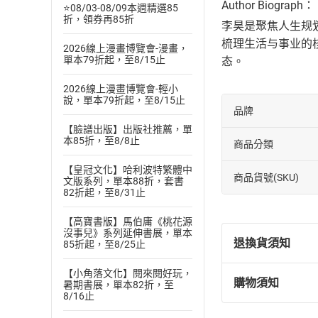
Author Biograph：
⭐08/03-08/09本週精選85
折，領券再85折
李昊是聚焦人生规划
梳理生活与事业的核
2026線上漫畫博覽會-漫畫，
單本79折起，至8/15止
态。
2026線上漫畫博覽會-輕小
說，單本79折起，至8/15止
品牌
【臉譜出版】出版社推薦，單
本85折，至8/8止
商品分類
【皇冠文化】哈利波特繁體中
商品貨號(SKU)
文版系列，單本88折，套書
82折起，至8/31止
【高寶書版】馬伯庸《桃花源
沒事兒》系列延伸書展，單本
退換貨須知
85折起，至8/25止
【小角落文化】閱來閱好玩，
購物須知
暑期書展，單本82折，至
退換貨規定：
8/16止
(
一
)
依
消費