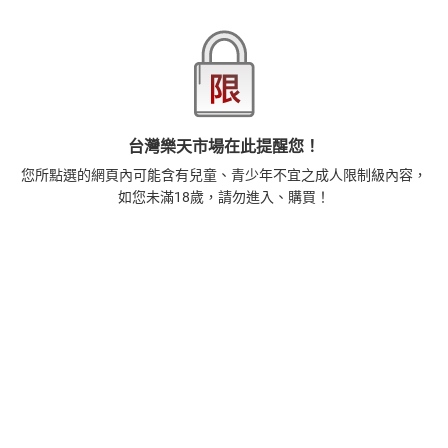
本店熱銷商品
排名期間：2026/8/1 - 2026/8/7
1
正念殺機【NETFLIX影集Murder Mindfully蓄弒待發】
【電子書】
308
$
1
%
(賺
3
點)
台灣樂天市場在此提醒您！
2
您所點選的網頁內可能含有兒童、青少年不宜之成人限制級內容，
時間的起源：史蒂芬．霍金的最終理論【電子書】
如您未滿18歲，請勿進入、購買！
455
$
1
%
(賺
4
點)
3
藝術的40堂公開課：透過故事，走進藝術家創作現場，
看藝術如何誕生、如何形塑人類生活【電子書】
385
$
1
%
(賺
3
點)
4
扁平時代：演算法如何限縮我們的品味與文化【電子
書】
385
$