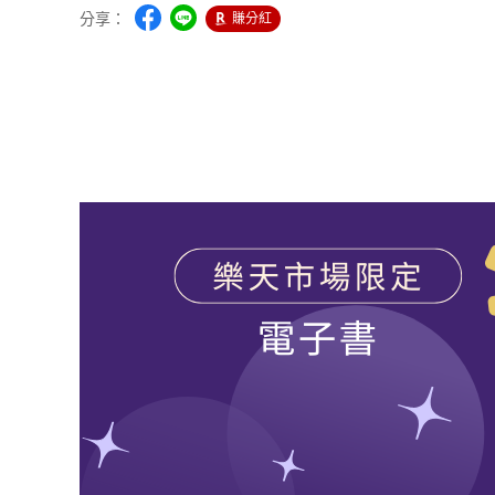
分享：
賺分紅