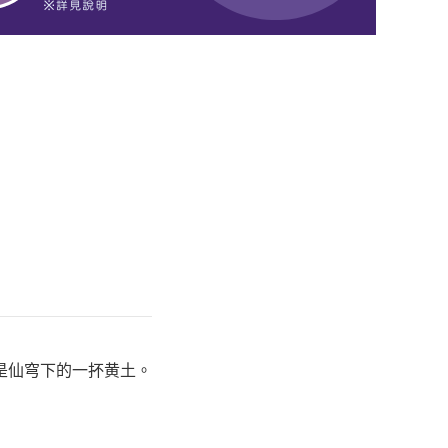
是仙穹下的一抔黄土。