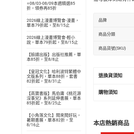
⭐08/03-08/09本週精選85
折，領券再85折
品牌
2026線上漫畫博覽會-漫畫，
單本79折起，至8/15止
商品分類
2026線上漫畫博覽會-輕小
說，單本79折起，至8/15止
商品貨號(SKU)
【臉譜出版】出版社推薦，單
本85折，至8/8止
【皇冠文化】哈利波特繁體中
退換貨須知
文版系列，單本88折，套書
82折起，至8/31止
購物須知
【高寶書版】馬伯庸《桃花源
退換貨規定：
沒事兒》系列延伸書展，單本
(
一
)
依
消費
85折起，至8/25止
內容或一經提
【小角落文化】閱來閱好玩，
購書須知
定。
暑期書展，單本82折，至
本店熱銷商品
(
二
)
消費者
8/16止
且已下載
/
存