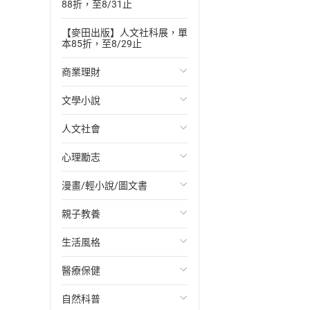
88折，至8/31止
【麥田出版】人文社科展，單
本85折，至8/29止
商業理財
文學小說
投資理財
人文社會
經濟/趨勢
歐美文學
心理勵志
財務/金融
日本文學
國際關係
漫畫/輕小說/圖文書
管理/領導
韓國文學
政治
心靈成長/情緒
親子教養
職場工作術
華文文學
社會科學
人際關係
輕小說
生活風格
成功法
經典文學
台灣/中國歷史
兩性關係
奇幻/科幻
教育現場
醫療保健
行銷/廣告
成長/家庭生活小說
日/韓歷史
心理學
愛情故事
兒童文學/故事
飲食/食譜
自然科普
傳記
懸疑/推理小說
其他歷史/史學
職場/社會寫實
兒童科普/學習
健身/美顏
健康/養生