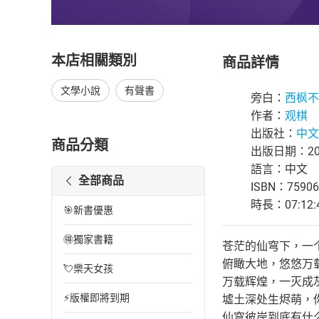
本店相關類別
商品詳情
文學小說
有聲書
旁白：
西枫不
作者：
观棋
出版社：
中文
商品分類
出版日期：202
語言：中文
全部商品
ISBN：75906
時長：07:12:
🎯新書優惠
🉐獨家書籍
苍茫的仙穹下，一
俯瞰大地，悠悠万
💘樂天女孩
万载辉煌，一灭成
⚡版權即將到期
墟土深处生烬萌，
仙穹彼岸到底有什