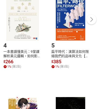
付款
方式
完成
訂單
中點選「瀏覽訂單明細」
>
「申請取消訂單
/
退
Payment
Complete
/退貨。
登入帳號，下載書籍後看書
4
5
6
一本書讀懂美元：9堂課
扁平時代：演算法如何限
本物
解析美元邏輯，如何影響
縮我們的品味與文化【電
說，
全球經濟和每個人的投資
子書】
來】
266
385
28
$
$
$
【電子書】
1
%
(賺
2
點)
1
%
(賺
3
點)
1
%