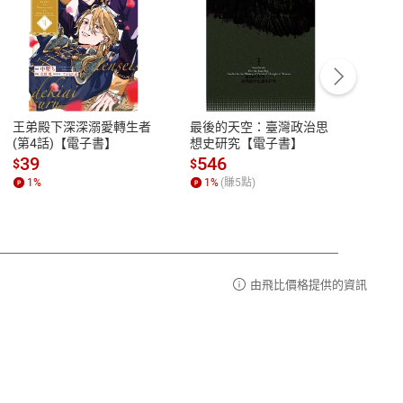
客服資訊
豫期
服務時間：週一到週五 10:00-12:00、
易解
13:00-17:00 (國定假日及例假日休息)
王弟殿下深深溺愛轉生者
最後的天空：臺灣政治思
鬼島
品性
客服電話：0080-1857077
(第4話)【電子書】
想史研究【電子書】
小事
請參
客服信箱：
聯絡店家
39
546
33
$
$
$
1
%
1
%
(賺
5
點)
1
%
由飛比價格提供的資訊