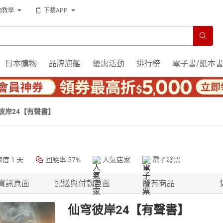
物教學
下載APP
日本購物
品牌旗艦
優惠活動
排行榜
電子書/紙本
彼岸24【有聲書】
速度
1 天
回應率
57%
人氣店家
電子發票
資訊頁面
配送與付款頁面
所有商品
仙穹彼岸24【有聲書】