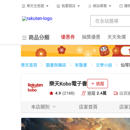
樂天生態圈
我要開店
網站導覽
購
優惠券
抽獎優惠
天天免運
商品分類
仙穹
樂天首頁
圖書與雜誌
有聲書
文學小說
樂天Kobo電子書
追蹤
4.9
(2188)
追蹤
2.4萬
出貨
本店類別
店家首頁
店家