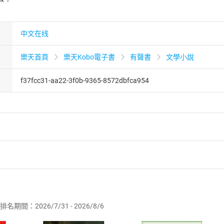
中文在线
樂天首頁
樂天Kobo電子書
有聲書
文學小說
f37fcc31-aa22-3f0b-9365-8572dbfca954
者保護法
第
19
條第
1
項後段
暨
通訊交易解除權合理例外情事適用
供即為完成之線上服務，經消費者事先同意始提供。」 之商品
排名期間：2026/7/31 - 2026/8/6
訂購本店鋪之商品即代表知悉本店鋪所銷售之商品為電子書，屬
取電子書，不得請求退貨退款。