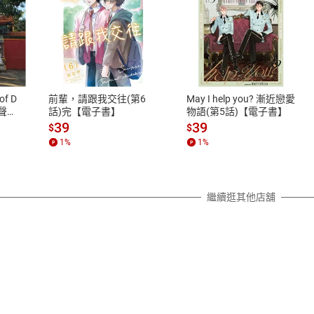
式
退換貨規範
、LINE PAY、AFTEE
本店是否提供消費者保護法七日猶
之權利，遽消費者保護法及通訊交
of D
前輩，請跟我交往(第6
May I help you? 漸近戀愛
除權合理例外情事適用準則，依商
有聲
話)完【電子書】
物語(第5話)【電子書】
質各有不同規定。詳細退換貨說明
39
39
$
$
照各商品說明。
1
%
1
%
詳細說明
繼續逛其他店舖