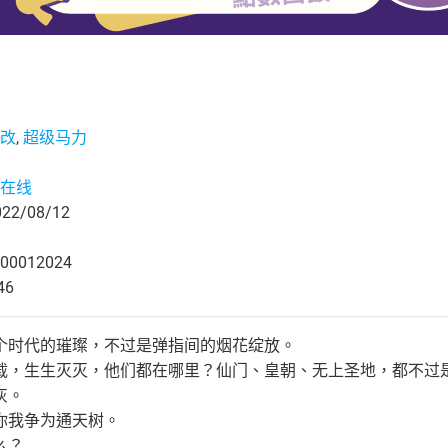
改
,
超级马力
在线
2/08/12
00012024
46
个时代的璀璨，不过是弹指间的烟花绽放。
载，生生灭灭，他们都在哪里？仙门、皇朝、无上圣地，都不过
灰。
你我争为通天树。
么？