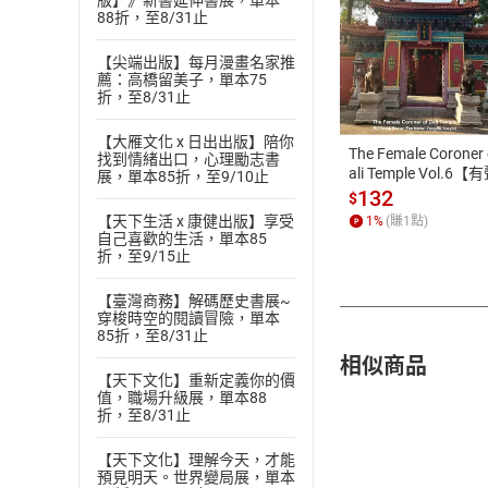
版】》新書延伸書展，單本
88折，至8/31止
付款方
【尖端出版】每月漫畫名家推
薦：高橋留美子，單本75
折，至8/31止
ATM轉帳、信用卡
【大雁文化 x 日出出版】陪你
The Female Coroner 
找到情緒出口，心理勵志書
ali Temple Vol.6【
展，單本85折，至9/10止
書】
132
$
【天下生活 x 康健出版】享受
1
%
(賺
1
點)
自己喜歡的生活，單本85
折，至9/15止
【臺灣商務】解碼歷史書展~
穿梭時空的閱讀冒險，單本
85折，至8/31止
相似商品
【天下文化】重新定義你的價
值，職場升級展，單本88
折，至8/31止
【天下文化】理解今天，才能
預見明天。世界變局展，單本