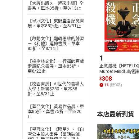
挑選
商
【大牌出版 x 一起來出版】全
退貨方式：您
書系，單本85折，至8/13止
Choose
貨」，本店鋪
【皇冠文化】東野圭吾紀念書
請注意，樂天
展，單本85折起，至8/31止
購書後，
【啟動文化】翻轉思維的練習
－《利他》延伸書展，單本
Step1
85折，至8/14止
1
【橡樹林文化】一行禪師百歲
正念殺機【NETFLI
誕辰紀念書展，單本85折，
至8/22止
Murder Mindfully
發】【電子書】
308
$
【校園書房】AI世代的職場大
1
%
(賺
3
點)
人學！新書$250、單本88
折，至8/31止
【蓋亞文化】黃易作品展，單
本85折、套書75折，至8/20
本店最新到貨
止
【皇冠文化】《曉星》、《白
雪公主殺人事件【童話破滅