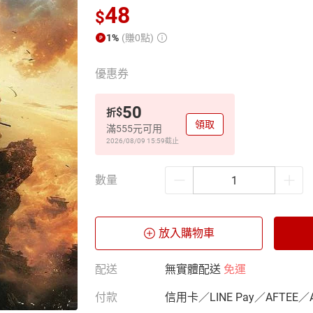
48
$
1%
(賺0點)
優惠券
50
$
折
領取
滿555元可用
2026/08/09 15:59
截止
數量
放入購物車
配送
無實體配送
免運
付款
信用卡／LINE Pay／AFTEE／