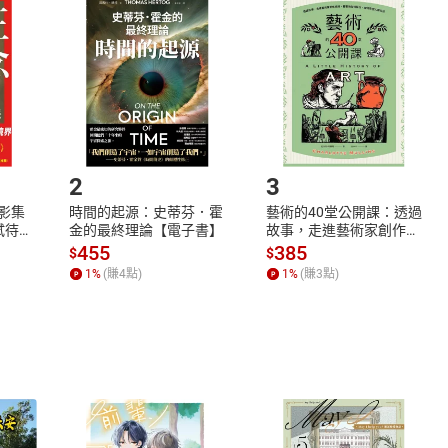
品
放入
購物車
登入
帳號
欲取消訂單或辦理退貨時，請登入樂天市場，並於「我的訂單」
Shopping cart
Login
將依您的申請進行審核，待審核通過後將為您辦理退款事宜。
市場須以整筆訂單為單位進行取消/退貨，恕無法以單支商品取消
如何開始使用？
.選擇閱讀載具
Step2.
2
3
X影集
時間的起源：史蒂芬．霍
藝術的40堂公開課：透過
蓄弒待
金的最終理論【電子書】
故事，走進藝術家創作現
場，看藝術如何誕生、如
455
385
$
$
何形塑人類生活【電子
1
%
(賺
4
點)
1
%
(賺
3
點)
書】