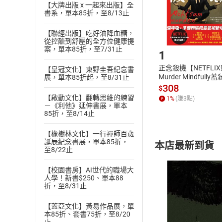
【大牌出版 x 一起來出版】全
購書後，
書系，單本85折，至8/13止
【聯經出版】吃好油降血糖，
Step1
從控醣到舒壓的全方位健康提
案，單本85折，至7/31止
1
正念殺機【NETFLI
【皇冠文化】東野圭吾紀念書
Murder Mindfully
展，單本85折起，至8/31止
發】【電子書】
308
$
【啟動文化】翻轉思維的練習
1
%
(賺
3
點)
－《利他》延伸書展，單本
85折，至8/14止
【橡樹林文化】一行禪師百歲
誕辰紀念書展，單本85折，
本店最新到貨
至8/22止
【校園書房】AI世代的職場大
人學！新書$250、單本88
折，至8/31止
【蓋亞文化】黃易作品展，單
付款方
本85折、套書75折，至8/20