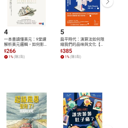
登入帳號，下載書籍後看書
4
5
6
一本書讀懂美元：9堂課
扁平時代：演算法如何限
本物
解析美元邏輯，如何影響
縮我們的品味與文化【電
說，
全球經濟和每個人的投資
子書】
來】
266
385
28
$
$
$
【電子書】
1
%
(賺
2
點)
1
%
(賺
3
點)
1
%
客服資訊