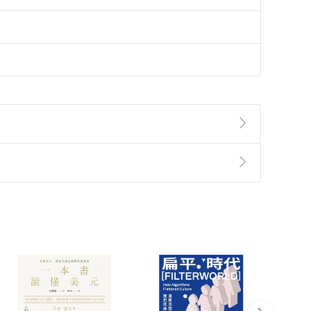
準則
第
2
條第
5
款之規定，「非以有形媒介提供之數位
，不適用消保法第
19
條第
1
項七日內無條件退貨之規
非以有形媒介提供之數位內容，消費者同意若訂購後
付款
方式
完成
訂單
中點選「瀏覽訂單明細」
>
「申請取消訂單
/
退
Payment
Complete
/退貨。