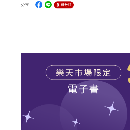
分享：
賺分紅