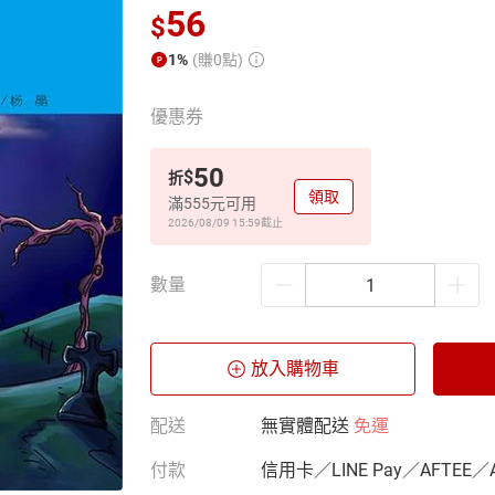
56
$
1%
(賺0點)
優惠券
50
$
折
領取
滿555元可用
2026/08/09 15:59
截止
數量
放入購物車
配送
無實體配送
免運
付款
信用卡／LINE Pay／AFTEE／