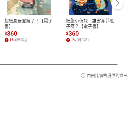
豫期
服務時間：週一到週五 10:00-12:00、
易解
13:00-17:00 (國定假日及例假日休息)
超級風暴登陸了！【電子
細胞小偵探：誰害菲菲肚
Mine
品性
客服電話：0080-1857077
書】
子痛？【電子書】
險1
子書
請參
客服信箱：
聯絡店家
360
360
28
$
$
$
1
%
(賺
3
點)
1
%
(賺
3
點)
1
%
由飛比價格提供的資訊