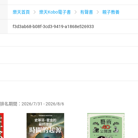
樂天首頁
樂天Kobo電子書
有聲書
親子教養
f3d3ab68-b08f-3cd3-9419-a1868e526933
者保護法
第
19
條第
1
項後段
暨
通訊交易解除權合理例外情事適用
供即為完成之線上服務，經消費者事先同意始提供。」 之商品
排名期間：2026/7/31 - 2026/8/6
訂購本店鋪之商品即代表知悉本店鋪所銷售之商品為電子書，屬
取電子書，不得請求退貨退款。
品
放入
購物車
登入
帳號
欲取消訂單或辦理退貨時，請登入樂天市場，並於「我的訂單」
Shopping cart
Login
將依您的申請進行審核，待審核通過後將為您辦理退款事宜。
市場須以整筆訂單為單位進行取消/退貨，恕無法以單支商品取消