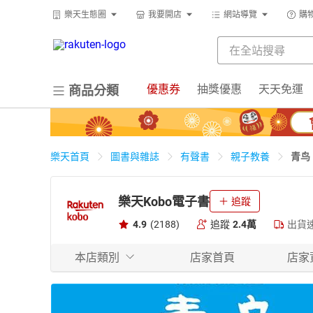
樂天生態圈
我要開店
網站導覽
購
優惠券
抽獎優惠
天天免運
商品分類
青鸟
樂天首頁
圖書與雜誌
有聲書
親子教養
樂天Kobo電子書
追蹤
4.9
(2188)
追蹤
2.4萬
出貨
本店類別
店家首頁
店家