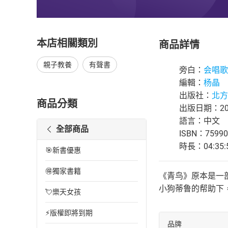
本店相關類別
商品詳情
親子教養
有聲書
旁白：
会唱歌
編輯：
杨晶
出版社：
北方
商品分類
出版日期：202
語言：中文
全部商品
ISBN：75990
時長：04:35:
🎯新書優惠
🉐獨家書籍
《青鸟》原本是一
小狗蒂鲁的帮助下
💘樂天女孩
⚡版權即將到期
品牌