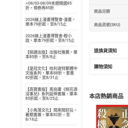
⭐08/03-08/09本週精選85
折，領券再85折
商品分類
2026線上漫畫博覽會-漫畫，
單本79折起，至8/15止
商品貨號(SKU)
2026線上漫畫博覽會-輕小
說，單本79折起，至8/15止
退換貨須知
【臉譜出版】出版社推薦，單
本85折，至8/8止
購物須知
【皇冠文化】哈利波特繁體中
退換貨規定：
文版系列，單本88折，套書
(
一
)
依
消費
82折起，至8/31止
內容或一經提
購書須知
【高寶書版】馬伯庸《桃花源
定。
沒事兒》系列延伸書展，單本
本店熱銷商品
(
二
)
消費者
85折起，至8/25止
且已下載
/
存
挑選
商
【小角落文化】閱來閱好玩，
退貨方式：您
暑期書展，單本82折，至
Choose
8/16止
貨」，本店鋪
請注意，樂天