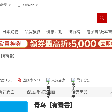
物教學
下載APP
日本購物
品牌旗艦
優惠活動
排行榜
電子書/紙本
【有聲書】
速度
1 天
回應率
57%
人氣店家
電子發票
資訊頁面
配送與付款頁面
所有商品
青鸟【有聲書】