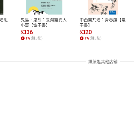
、LINE PAY、AFTEE
本店是否提供消費者保護法七日猶
之權利，遽消費者保護法及通訊交
治思
鬼島．鬼導：臺灣靈異大
中西醫共治：青春痘【電
除權合理例外情事適用準則，依商
小事【電子書】
子書】
質各有不同規定。詳細退換貨說明
336
320
$
$
照各商品說明。
1
%
(賺
3
點)
1
%
(賺
3
點)
詳細說明
繼續逛其他店舖