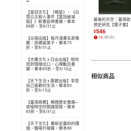
止
ATM轉帳、信用卡
【皇冠文化】《曉星》、《白
雪公主殺人事件【童話破滅
最後的天空：臺灣政
版】》新書延伸書展，單本
想史研究【電子書】
88折，至8/31止
546
$
1
%
(賺
5
點)
【尖端出版】每月漫畫名家推
薦：高橋留美子，單本75
折，至8/31止
【大雁文化 x 日出出版】陪你
找到情緒出口，心理勵志書
展，單本85折，至9/10止
相似商品
【天下生活 x 康健出版】享受
自己喜歡的生活，單本85
折，至9/15止
【臺灣商務】解碼歷史書展~
穿梭時空的閱讀冒險，單本
85折，至8/31止
【天下文化】重新定義你的價
值，職場升級展，單本88