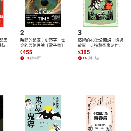
如何開始使用？
.選擇閱讀載具
Step2.
2
3
X影集
時間的起源：史蒂芬．霍
藝術的40堂公開課：透過
蓄弒待
金的最終理論【電子書】
故事，走進藝術家創作現
場，看藝術如何誕生、如
455
385
$
$
何形塑人類生活【電子
1
%
(賺
4
點)
1
%
(賺
3
點)
書】
式
退換貨規範