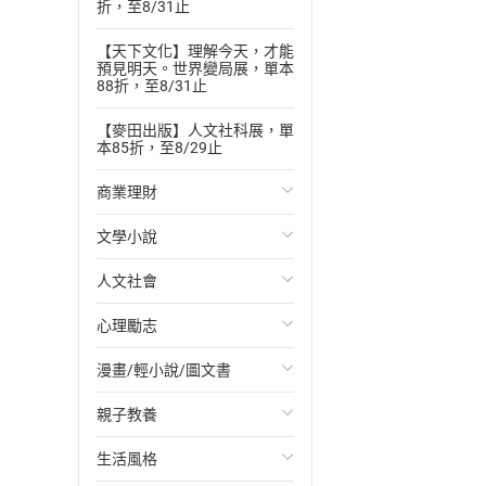
折，至8/31止
【天下文化】理解今天，才能
預見明天。世界變局展，單本
88折，至8/31止
【麥田出版】人文社科展，單
本85折，至8/29止
商業理財
文學小說
投資理財
人文社會
經濟/趨勢
歐美文學
心理勵志
財務/金融
日本文學
國際關係
漫畫/輕小說/圖文書
管理/領導
韓國文學
政治
心靈成長/情緒
親子教養
職場工作術
華文文學
社會科學
人際關係
輕小說
生活風格
成功法
經典文學
台灣/中國歷史
兩性關係
奇幻/科幻
教育現場