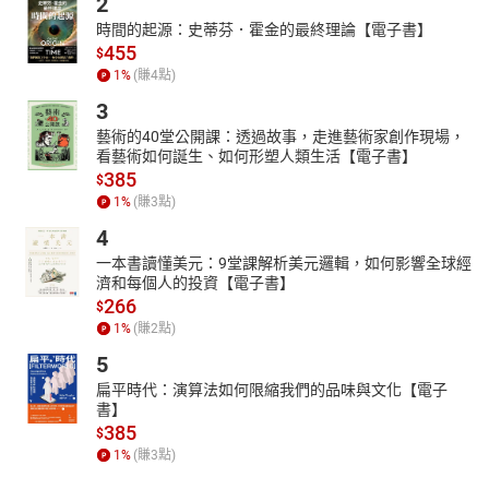
2
時間的起源：史蒂芬．霍金的最終理論【電子書】
455
$
1
%
(賺
4
點)
3
藝術的40堂公開課：透過故事，走進藝術家創作現場，
看藝術如何誕生、如何形塑人類生活【電子書】
385
$
1
%
(賺
3
點)
4
一本書讀懂美元：9堂課解析美元邏輯，如何影響全球經
濟和每個人的投資【電子書】
266
$
1
%
(賺
2
點)
5
扁平時代：演算法如何限縮我們的品味與文化【電子
書】
385
$
1
%
(賺
3
點)