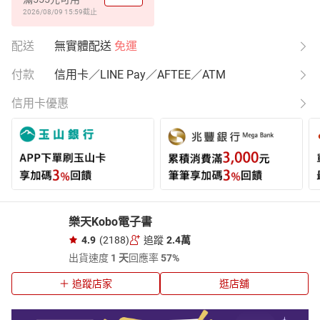
2026/08/09 15:59
截止
配送
無實體配送
免運
付款
信用卡／LINE Pay／AFTEE／ATM
信用卡優惠
樂天Kobo電子書
4.9
(2188)
追蹤
2.4萬
出貨速度
1 天
回應率
57%
追蹤店家
逛店舖