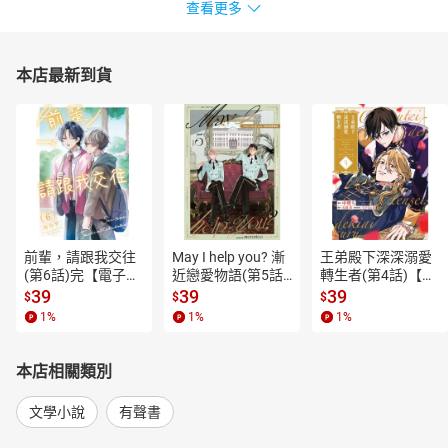
查看更多
本店最新到貨
前輩，請跟我交往
May I help you? 漸
王弟殿下深深溺愛
(第6話)完【電子
近戀愛物語(第5話)
轉生者(第4話)【電
書】
【電子書】
子書】
39
39
39
$
$
$
1
%
1
%
1
%
本店相關類別
文學小說
有聲書