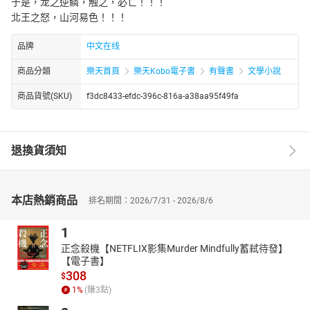
于是，龙之逆鳞，触之，必亡！！！
北王之怒，山河易色！！！
品牌
中文在线
商品分類
樂天首頁
樂天Kobo電子書
有聲書
文學小說
商品貨號(SKU)
f3dc8433-efdc-396c-816a-a38aa95f49fa
退換貨須知
本店熱銷商品
排名期間：2026/7/31 - 2026/8/6
1
正念殺機【NETFLIX影集Murder Mindfully蓄弒待發】
【電子書】
308
$
1
%
(賺
3
點)