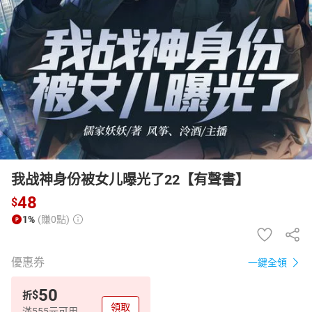
日本購物
電子/紙本書
HOT
我战神身份被女儿曝光了22【有聲書】
48
$
1%
(賺0點)
優惠券
一鍵全領
50
$
折
領取
滿555元可用