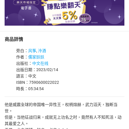
商品詳情
旁白：
风筝
,
泠酒
作者：
儒家妖妖
出版社：
中文在线
出版日期：2023/02/14
語言：中文
ISBN：7590600022022
時長：05:34:54
他是威震全球的帝国唯一异性王，权柄煊赫，武力滔天，独断当
世。
但是，当他征战归来，成就无上功名之时，竟然有人不知死活，动
其最爱之人。