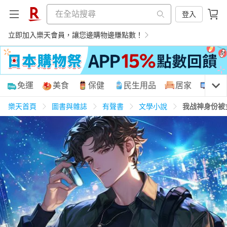
登入
立即加入樂天會員，讓您邊購物邊賺點數！
購物網分類
免運
美食
保健
民生用品
居家
3C
樂天首頁
圖書與雜誌
有聲書
文學小說
我战神身份被
天天免運
美食蛋糕
養生保健
民生用品
居家生活
3C家電
運動休閒
親子玩具
女裝
男裝
化妝保養
情趣用品