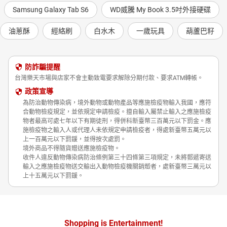
Samsung Galaxy Tab S6
WD威騰 My Book 3.5吋外接硬碟
油蔥酥
經絡刷
白水木
一歲玩具
葫蘆巴籽
防詐騙提醒
台灣樂天市場與店家不會主動致電要求解除分期付款、要求ATM轉帳。
政策宣導
為防治動物傳染病，境外動物或動物產品等應施檢疫物輸入我國，應符
合動物檢疫規定，並依規定申請檢疫。擅自輸入屬禁止輸入之應施檢疫
物者最高可處七年以下有期徒刑，得併科新臺幣三百萬元以下罰金。應
施檢疫物之輸入人或代理人未依規定申請檢疫者，得處新臺幣五萬元以
上一百萬元以下罰鍰，並得按次處罰。
境外商品不得隨貨贈送應施檢疫物。
收件人違反動物傳染病防治條例第三十四條第三項規定，未將郵遞寄送
輸入之應施檢疫物送交輸出入動物檢疫機關銷燬者，處新臺幣三萬元以
上十五萬元以下罰鍰。
Shopping is Entertainment!