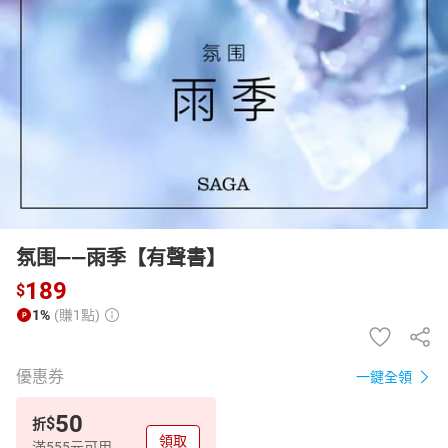
日本購物
電子/紙本書
HOT
氛围——雨季【有聲書】
189
$
1%
(賺1點)
優惠券
一鍵全領
50
$
折
領取
滿555元可用