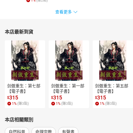
1
%
(賺
2
點)
查看更多
本店最新到貨
剑傲重生：第七部
剑傲重生：第一部
剑傲重生：第五部
【電子書】
【電子書】
【電子書】
315
315
315
$
$
$
1
%
(賺
3
點)
1
%
(賺
3
點)
1
%
(賺
3
點)
本店相關類別
自然科普
命理宗教
有聲書