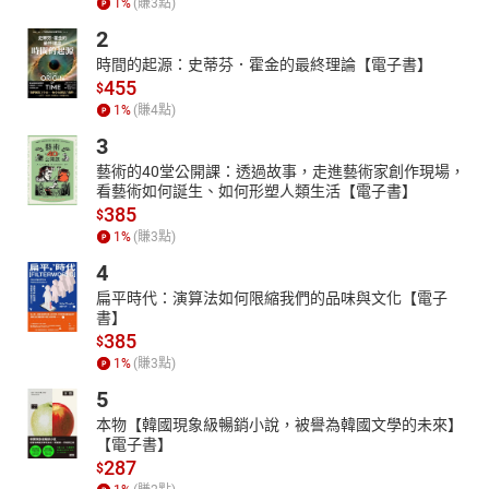
1
%
(賺
3
點)
2
時間的起源：史蒂芬．霍金的最終理論【電子書】
455
$
1
%
(賺
4
點)
3
藝術的40堂公開課：透過故事，走進藝術家創作現場，
看藝術如何誕生、如何形塑人類生活【電子書】
385
$
1
%
(賺
3
點)
4
扁平時代：演算法如何限縮我們的品味與文化【電子
書】
385
$
1
%
(賺
3
點)
5
本物【韓國現象級暢銷小說，被譽為韓國文學的未來】
【電子書】
287
$