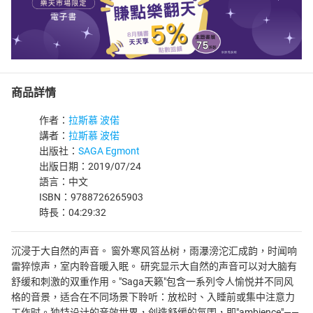
商品詳情
作者：
拉斯慕 波偌
講者：
拉斯慕 波偌
出版社：
SAGA Egmont
出版日期：2019/07/24
語言：中文
ISBN：9788726265903
時長：04:29:32
沉浸于大自然的声音。 窗外寒风笞丛树，雨瀑滂沱汇成韵，时闻响
雷猝惊声，室内聆音暖入眠。 研究显示大自然的声音可以对大脑有
舒缓和刺激的双重作用。"Saga天籁"包含一系列令人愉悦并不同风
格的音景，适合在不同场景下聆听：放松时、入睡前或集中注意力
工作时。独特设计的音效世界，创造舒缓的氛围，即"ambience"——