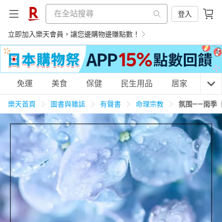
登入
立即加入樂天會員，讓您邊購物邊賺點數！
購物網分類
免運
美食
保健
民生用品
居家
3C
樂天首頁
圖書與雜誌
有聲書
命理宗教
氛围——雨季
天天免運
美食蛋糕
養生保健
民生用品
居家生活
3C家電
運動休閒
親子玩具
女裝
男裝
化妝保養
情趣用品