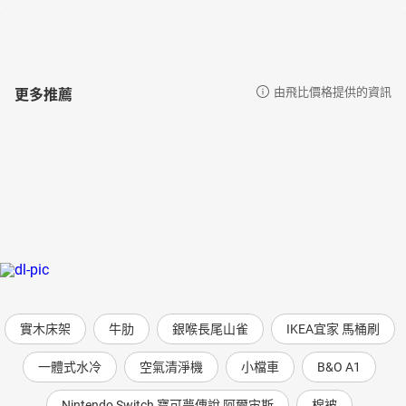
更多推薦
由飛比價格提供的資訊
實木床架
牛肋
銀喉長尾山雀
IKEA宜家 馬桶刷
一體式水冷
空氣清淨機
小檔車
B&O A1
Nintendo Switch 寶可夢傳說 阿爾宙斯
棉被