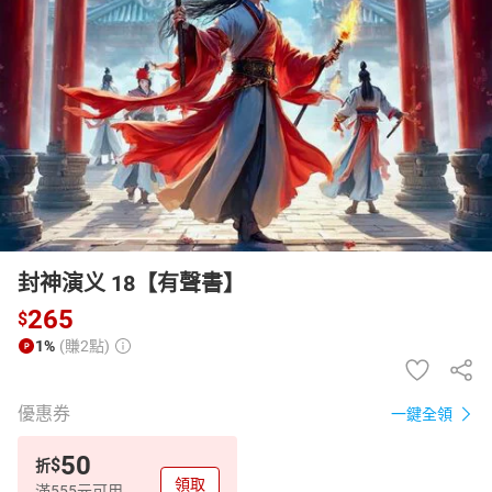
日本購物
電子/紙本書
HOT
封神演义 18【有聲書】
265
$
1%
(賺2點)
優惠券
一鍵全領
50
$
折
領取
滿555元可用