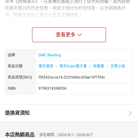
评书《封神演义》，在原著的基础上进行了较大的改编，其内容依
托商灭周兴的历史背景，用武王伐纣为时空线索，从女娲降香开
书，到姜子牙封三百六十五位正神结束。
其中的哪吒闹海、姜子牙下山、文王访贤、三抢封神榜、众仙斗阵
斗法等情节，展现了古人丰富的想象力：腾云驾雾、呼风唤雨、搬
查看更多
山移海、撒豆成兵，还有水遁、土遁、风火轮、火尖枪……，这一系
列的故事，将民间传说中的各种神仙，如喜神、财神、风神、雨
神、土地神、灶王爷、灶王奶奶等等，都穿插在其中。
品牌
DMC Reading
著名评书大师袁阔成先生，以其深厚功力录制的《封神演义》，故
事情节生动曲折，节奏轻松明快，风格活泼幽默。雅俗共赏，热闹
商品分類
樂天首頁
樂天Kobo電子書
有聲書
文學小說
好听。富有很高的艺术性和欣赏性。
商品貨號(SKU)
f3f342ca-ca16-322f-b6bc-b5ea19f75fdc
ISBN
9798318398056
退換貨須知
本店熱銷商品
排名期間：2026/8/1 - 2026/8/7