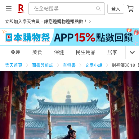
登入
立即加入樂天會員，讓您邊購物邊賺點數！
購物網分類
免運
美食
保健
民生用品
居家
3C
樂天首頁
圖書與雜誌
有聲書
文學小說
封神演义 18
天天免運
美食蛋糕
養生保健
民生用品
居家生活
3C家電
運動休閒
親子玩具
女裝
男裝
化妝保養
情趣用品