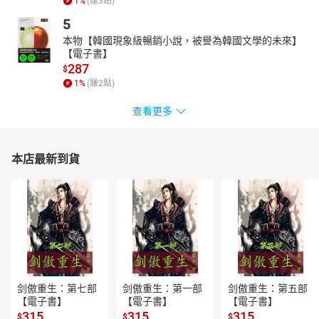
1
%
(賺
3
點)
5
本物【韓國現象級暢銷小說，被譽為韓國文學的未來】
【電子書】
287
$
1
%
(賺
2
點)
查看更多
本店最新到貨
剑傲重生：第七部
剑傲重生：第一部
剑傲重生：第五部
【電子書】
【電子書】
【電子書】
315
315
315
$
$
$