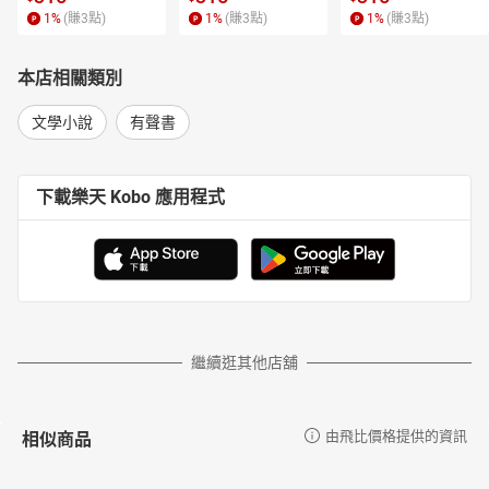
1
%
(賺
3
點)
1
%
(賺
3
點)
1
%
(賺
3
點)
本店相關類別
文學小說
有聲書
下載樂天 Kobo 應用程式
繼續逛其他店舖
相似商品
由飛比價格提供的資訊