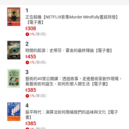
1
正念殺機【NETFLIX影集Murder Mindfully蓄弒待發】
【電子書】
308
$
1
%
(賺
3
點)
2
時間的起源：史蒂芬．霍金的最終理論【電子書】
455
$
1
%
(賺
4
點)
3
藝術的40堂公開課：透過故事，走進藝術家創作現場，
看藝術如何誕生、如何形塑人類生活【電子書】
385
$
1
%
(賺
3
點)
4
扁平時代：演算法如何限縮我們的品味與文化【電子
書】
385
$