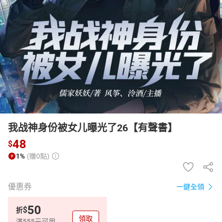
日本購物
電子/紙本書
HOT
我战神身份被女儿曝光了26【有聲書】
48
$
1%
(賺0點)
優惠券
一鍵全領
50
$
折
領取
滿555元可用