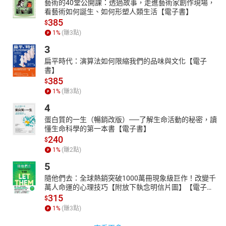
藝術的40堂公開課：透過故事，走進藝術家創作現場，
看藝術如何誕生、如何形塑人類生活【電子書】
385
$
1
%
(賺
3
點)
3
扁平時代：演算法如何限縮我們的品味與文化【電子
書】
385
$
1
%
(賺
3
點)
4
蛋白質的一生（暢銷改版）──了解生命活動的秘密，讀
懂生命科學的第一本書【電子書】
240
$
1
%
(賺
2
點)
5
隨他們去：全球熱銷突破1000萬冊現象級巨作！改變千
萬人命運的心理技巧【附放下執念明信片圖】【電子
書】
315
$
1
%
(賺
3
點)