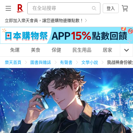
登入
立即加入樂天會員，讓您邊購物邊賺點數！
購物網分類
免運
美食
保健
民生用品
居家
3C
樂天首頁
圖書與雜誌
有聲書
文學小說
我战神身份被
天天免運
美食蛋糕
養生保健
民生用品
居家生活
3C家電
運動休閒
親子玩具
女裝
男裝
化妝保養
情趣用品