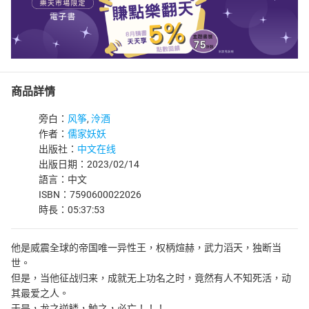
商品詳情
旁白：
风筝
,
泠酒
作者：
儒家妖妖
出版社：
中文在线
出版日期：2023/02/14
語言：中文
ISBN：7590600022026
時長：05:37:53
他是威震全球的帝国唯一异性王，权柄煊赫，武力滔天，独断当
世。
但是，当他征战归来，成就无上功名之时，竟然有人不知死活，动
其最爱之人。
于是，龙之逆鳞，触之，必亡！！！