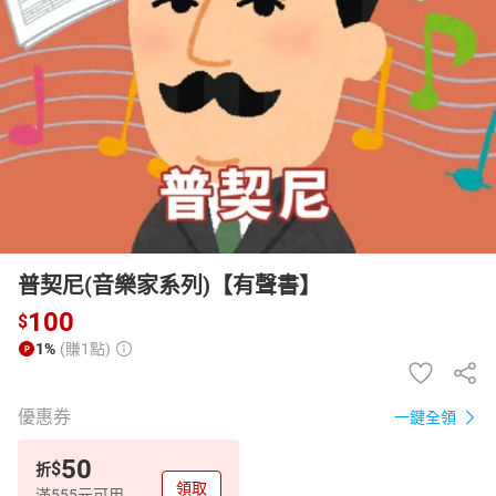
日本購物
電子/紙本書
HOT
普契尼(音樂家系列)【有聲書】
100
$
1%
(賺1點)
優惠券
一鍵全領
50
$
折
領取
滿555元可用