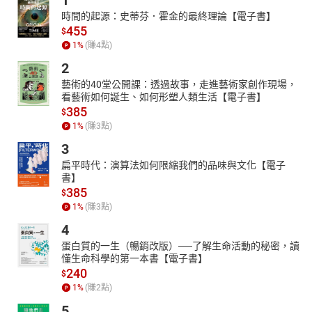
1
章節名稱：
時間的起源：史蒂芬．霍金的最終理論【電子書】
01咪咪蝴蝶茉莉花：用歌劇訴說愛的普契尼
455
$
02咪咪蝴蝶茉莉花：用歌劇訴說愛的普契尼
1
%
(賺
4
點)
03咪咪蝴蝶茉莉花：用歌劇訴說愛的普契尼
2
藝術的40堂公開課：透過故事，走進藝術家創作現場，
看藝術如何誕生、如何形塑人類生活【電子書】
385
$
1
%
(賺
3
點)
3
扁平時代：演算法如何限縮我們的品味與文化【電子
書】
385
$
1
%
(賺
3
點)
4
蛋白質的一生（暢銷改版）──了解生命活動的秘密，讀
懂生命科學的第一本書【電子書】
240
$
1
%
(賺
2
點)
5