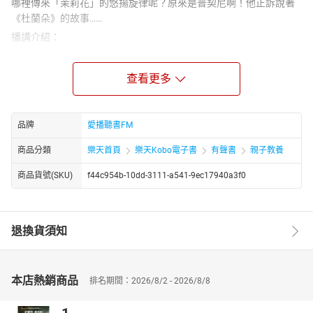
哪裡傳來「茉莉花」的悠揚旋律呢？原來是普契尼啊！他正訴說著
《杜蘭朵》的故事……
播講介紹：
作者：張燕風
自小喜歡文學、藝術。在北一女、政大及美國的約翰霍普金斯求學
查看更多
的過程中，培養出嚴謹認真的工作態度。能夠為青少年撰寫藝術家
的故事，可說是圓了她兒時的夢想。 早期曾寫過有關企業管理的
書，如《IBM123》、《磨出來的成功》等，但最為人知的，卻是集
品牌
愛播聽書FM
中國近代商業美術史與個人收藏經歷為一體的作品─《老月份牌廣告
商品分類
樂天首頁
樂天Kobo電子書
有聲書
親子教養
畫》。 每天早晨，在香濃的咖啡陪伴中，寫專題報導，是她最喜歡
做的事。
商品貨號(SKU)
f44c954b-10dd-3111-a541-9ec17940a3f0
講者：李艷秋
台灣著名資深媒體人、主播、電視節目主持人、記者，曾擔任第51
屆電視金鐘獎評審委員，也是該屆教育文化、兒少節目獎項召集
退換貨須知
人。1980年起，多次奪得金鐘獎新聞播報獎項。曾主持《每日一
字》、《華視新聞雜誌》、《新聞夜總會》等節目。出版《新聞背
後，真相之前》《不一樣的親密關係》《走一條快樂學習的路》等
本店熱銷商品
著作。主講多部有聲故事書：十萬個為什麼、好寶寶床邊故事、兒
排名期間：2026/8/2 - 2026/8/8
童動動腦、李姐姐說故事等作品，更有李艷秋說故事APP的發行。