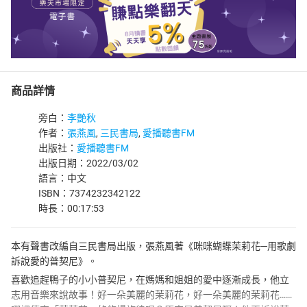
商品詳情
旁白：
李艷秋
作者：
張燕風
,
三民書局
,
愛播聽書FM
出版社：
愛播聽書FM
出版日期：2022/03/02
語言：中文
ISBN：7374232342122
時長：00:17:53
本有聲書改編自三民書局出版，張燕風著《咪咪蝴蝶茉莉花─用歌劇
訴說愛的普契尼》。
喜歡追趕鴨子的小小普契尼，在媽媽和姐姐的愛中逐漸成長，他立
志用音樂來說故事！好一朵美麗的茉莉花，好一朵美麗的茉莉花……