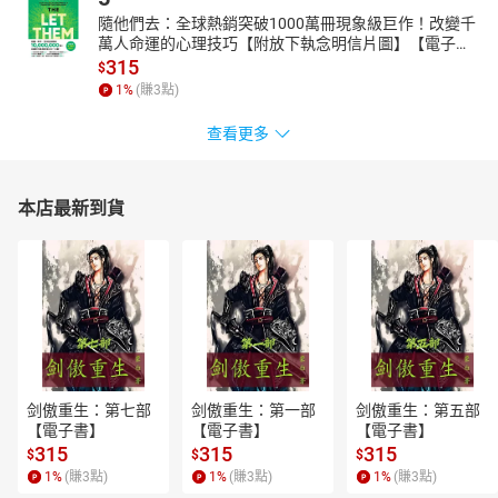
隨他們去：全球熱銷突破1000萬冊現象級巨作！改變千
萬人命運的心理技巧【附放下執念明信片圖】【電子
書】
315
$
1
%
(賺
3
點)
查看更多
本店最新到貨
剑傲重生：第七部
剑傲重生：第一部
剑傲重生：第五部
【電子書】
【電子書】
【電子書】
315
315
315
$
$
$
1
%
(賺
3
點)
1
%
(賺
3
點)
1
%
(賺
3
點)