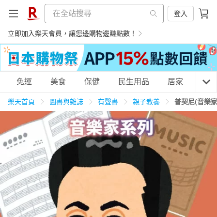
登入
立即加入樂天會員，讓您邊購物邊賺點數！
購物網分類
免運
美食
保健
民生用品
居家
3C
樂天首頁
圖書與雜誌
有聲書
親子教養
普契尼(音樂
天天免運
美食蛋糕
養生保健
民生用品
居家生活
3C家電
運動休閒
親子玩具
女裝
男裝
化妝保養
情趣用品