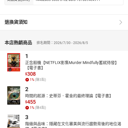
退換貨須知
本店熱銷商品
排名期間：2026/7/30 - 2026/8/5
1
正念殺機【NETFLIX影集Murder Mindfully蓄弒待發】
【電子書】
308
$
1
%
(賺
3
點)
2
時間的起源：史蒂芬．霍金的最終理論【電子書】
455
$
1
%
(賺
4
點)
3
階級與品味：隱藏在文化審美與流行趨勢背後的地位渴