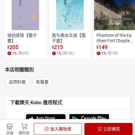
钱边续琐【電子
我与南水北调【電
Phantom of the Ea
書】
子書】
rthen Fort Chapter
 4【有聲書】
205
215
149
$
$
$
1
%
(賺
2
點)
1
%
(賺
2
點)
1
%
(賺
1
點)
本店相關類別
自然科普
有聲書
下載樂天 Kobo 應用程式
放入購物車
立即購買
店鋪
購物車