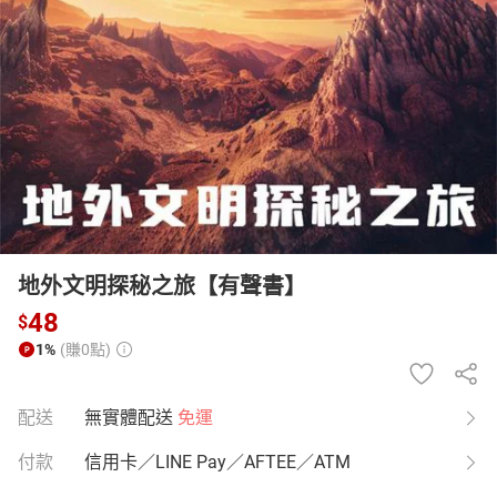
日本購物
電子/紙本書
HOT
地外文明探秘之旅【有聲書】
48
$
1%
(賺0點)
配送
無實體配送
免運
付款
信用卡／LINE Pay／AFTEE／ATM