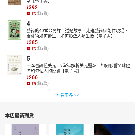
望【電子書】
392
$
1
%
(賺
3
點)
4
藝術的40堂公開課：透過故事，走進藝術家創作現場，
看藝術如何誕生、如何形塑人類生活【電子書】
385
$
1
%
(賺
3
點)
5
一本書讀懂美元：9堂課解析美元邏輯，如何影響全球經
濟和每個人的投資【電子書】
266
$
1
%
(賺
2
點)
查看更多
本店最新到貨