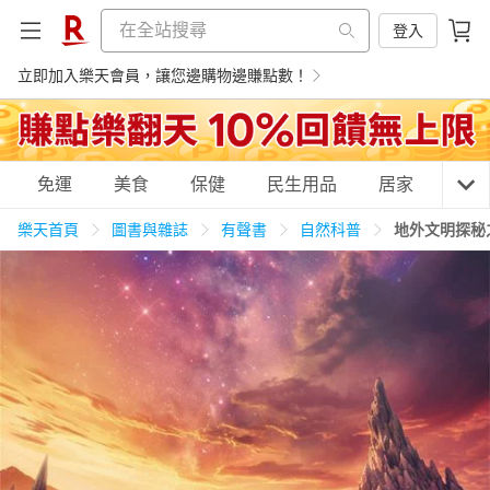
登入
立即加入樂天會員，讓您邊購物邊賺點數！
購物網分類
免運
美食
保健
民生用品
居家
3C
樂天首頁
圖書與雜誌
有聲書
自然科普
地外文明探秘
天天免運
美食蛋糕
養生保健
民生用品
居家生活
3C家電
運動休閒
親子玩具
女裝
男裝
化妝保養
情趣用品