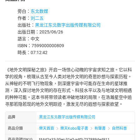
旁白：
东北数媒
作者：
刘二五
出版社：
黑龙江东北数字出版传媒有限公司
出版日期：2025/06/26
語言：中文
ISBN：7599000000809
時長：07:12:42
《地外文明探秘之旅》开启一场惊心动魄的宇宙求知之旅。它以科
学的视角，梳理从古至今人类对地外文明的奇思妙想与探索历程。
从神秘的不明飞行物现象，到深邃宇宙中可能存在生命的星球推
测，深入探讨地外文明的存在形式、科技水平以及与地球文明相遇
的种种可能。这本书将带领读者冲破地球的局限，在浩瀚星空中追
寻那若隐若现的地外文明踪迹，激发无尽的遐想与探索欲望。
品牌
黑龙江东北数字出版传媒有限公司
商品分類
樂天首頁
樂天Kobo電子書
有聲書
自然科普
商品貨號(SKU)
f44d2a33-30ec-31e2-adf3-7378894e4911