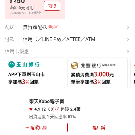
50
$
折
領取
滿555元可用
2026/08/09 15:59
截止
配送
無實體配送
免運
付款
信用卡／LINE Pay／AFTEE／ATM
信用卡優惠
樂天Kobo電子書
4.9
(2188)
追蹤
2.4萬
出貨速度
1 天
回應率
57%
追蹤店家
逛店舖