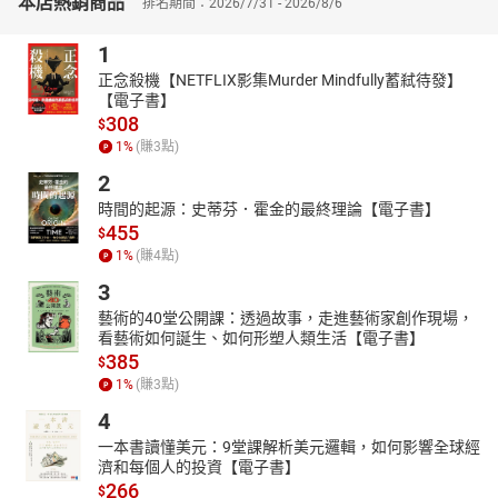
本店熱銷商品
排名期間：2026/7/31 - 2026/8/6
民風情的河內、令人驚豔的香格里拉、印度的豪華大君列車、下沉
中的人間天堂馬爾地夫、奢華杜拜等，可以在每個單元中飽覽城市
1
歷史文化、頂級旅遊體驗，以及全球最熱門的生態旅遊議題。
正念殺機【NETFLIX影集Murder Mindfully蓄弒待發】
你知道倫敦有超過3,000座公園、15,000種野生動物嗎？阿姆斯特丹
【電子書】
如何進行綠色革命以在2030年前成為零碳排城市？一個龐克搖滾風
308
$
的英國主廚是如何成為西班牙佛朗明哥舞首屈一指的學究之列的
1
%
(賺
3
點)
呢？冰與火的桑拿體驗如何成為芬蘭國家精神與歷史的一部分？想
2
了解這些精彩內容絕對不能錯過豐富的歐洲課程。
時間的起源：史蒂芬．霍金的最終理論【電子書】
在北美洲與南美洲的專題報導要帶你一窺紐約濱水區如何蛻變為都
455
$
市綠洲、洛杉磯有何魅力足以吸引許多大明星定居、夏威夷人如何
1
%
(賺
4
點)
做到讓人類與大海的關係近乎完美、牛仔文化如何代表阿根廷的民
3
族精神，透過有趣的課程內容讓你對美洲文化有全新的認識。最
後，我們要帶你前往北非紅城馬拉喀什、從漫步之旅揭露開羅千年
藝術的40堂公開課：透過故事，走進藝術家創作現場，
看藝術如何誕生、如何形塑人類生活【電子書】
歷史的神秘面紗，再造訪澳洲雪梨及布里斯本。
385
$
本書收錄獨家CNN報導影片，搭配課程內容學習，可熟悉母語人士
1
%
(賺
3
點)
說話的速度、腔調、用字，反覆學習自然而然提升英語聽說能力。
4
此外，豐富多元的延伸學習，包括圖解單字、用語解析、實用句
型、相關片語、易混淆字、字根字首、文法重點等，將帶你按部就
一本書讀懂美元：9堂課解析美元邏輯，如何影響全球經
濟和每個人的投資【電子書】
班全面提升英語聽說讀寫技巧。
266
$