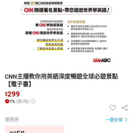
日本購物
電子/紙本書
HOT
CNN主播教你用英語深度暢遊全球必遊景點
【電子書】
299
$
1%
(賺2點)
優惠券
一鍵全領