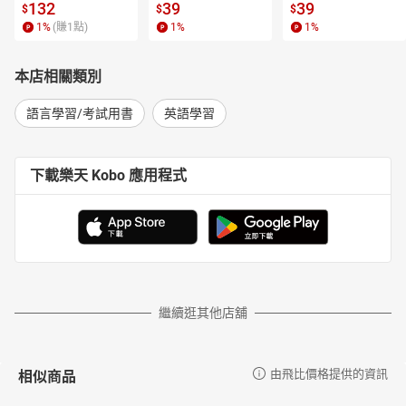
l.6【有聲書】
書】
【電子書】
132
39
39
$
$
$
1
%
(賺
1
點)
1
%
1
%
本店相關類別
語言學習/考試用書
英語學習
下載樂天 Kobo 應用程式
繼續逛其他店舖
相似商品
由飛比價格提供的資訊