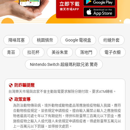
降噪耳塞
桃園憐奈
Google 電視盒
绗縫外套
青苔
拉花杯
美谷朱里
落地門
電子衣櫥
Nintendo Switch 超級瑪利歐兄弟 驚奇
防詐騙提醒
台灣樂天市場與店家不會主動致電要求解除分期付款、要求ATM轉帳。
政策宣導
為防治動物傳染病，境外動物或動物產品等應施檢疫物輸入我國，應符
合動物檢疫規定，並依規定申請檢疫。擅自輸入屬禁止輸入之應施檢疫
物者最高可處七年以下有期徒刑，得併科新臺幣三百萬元以下罰金。應
施檢疫物之輸入人或代理人未依規定申請檢疫者，得處新臺幣五萬元以
上一百萬元以下罰鍰，並得按次處罰。