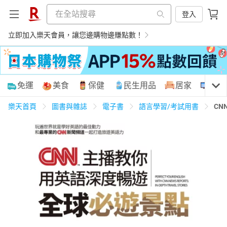
登入
立即加入樂天會員，讓您邊購物邊賺點數！
購物網分類
免運
美食
保健
民生用品
居家
3C
樂天首頁
圖書與雜誌
電子書
語言學習/考試用書
C
天天免運
美食蛋糕
養生保健
民生用品
居家生活
3C家電
運動休閒
親子玩具
女裝
男裝
化妝保養
情趣用品