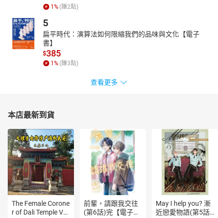
1
%
(賺
2
點)
5
扁平時代：演算法如何限縮我們的品味與文化【電子
書】
385
$
1
%
(賺
3
點)
查看更多
本店最新到貨
The Female Corone
前輩，請跟我交往
May I help you? 漸
r of Dali Temple Vo
(第6話)完【電子
近戀愛物語(第5話)