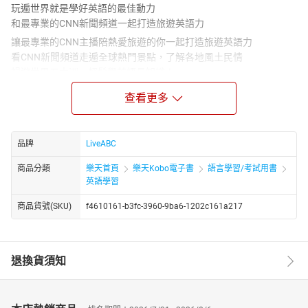
玩遍世界就是學好英語的最佳動力
和最專業的CNN新聞頻道一起打造旅遊英語力
讓最專業的CNN主播陪熱愛旅遊的你一起打造旅遊英語力
看CNN新聞頻道走遍全球熱門景點，了解各地風土民情
暢遊世界五大洲、輕鬆學英語長知識！
精心編排4大學習特色，提供紮實訓練
查看更多
讓英語表達更接近母語人士
【最好玩】囊括全球知名景點，從亞洲到大洋洲，帶你飽覽世界精
彩文化！
品牌
LiveABC
【超實用】彙整實用新聞詞彙、延伸學習、圖解單字，讓英語實力
商品分類
樂天首頁
樂天Kobo電子書
語言學習/考試用書
突飛猛進！
英語學習
【有影音】收錄獨家CNN新聞報導影片，提供你最紮實的英聽訓
練！
商品貨號(SKU)
f4610161-b3fc-3960-9ba6-1202c161a217
嚴選30篇CNN旅遊專題報導
精選著名景點，帶您遨遊世界學英語
本書取材自《CNN 互動英語》雜誌內容，精選30篇深度旅遊報導，
退換貨須知
分為亞洲、歐洲、北美洲與南美洲，以及非洲與大洋洲等四個章
節。
在亞洲的課程部分，介紹絕無僅有的北海道冬日之美、充滿法式殖