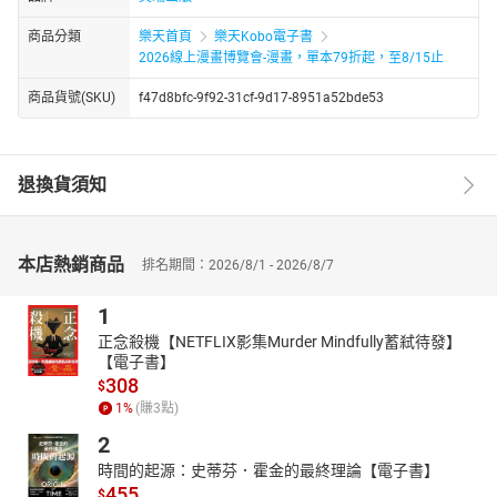
商品分類
樂天首頁
樂天Kobo電子書
2026線上漫畫博覽會-漫畫，單本79折起，至8/15止
商品貨號(SKU)
f47d8bfc-9f92-31cf-9d17-8951a52bde53
退換貨須知
本店熱銷商品
排名期間：2026/8/1 - 2026/8/7
1
正念殺機【NETFLIX影集Murder Mindfully蓄弒待發】
【電子書】
308
$
1
%
(賺
3
點)
2
時間的起源：史蒂芬．霍金的最終理論【電子書】
455
$