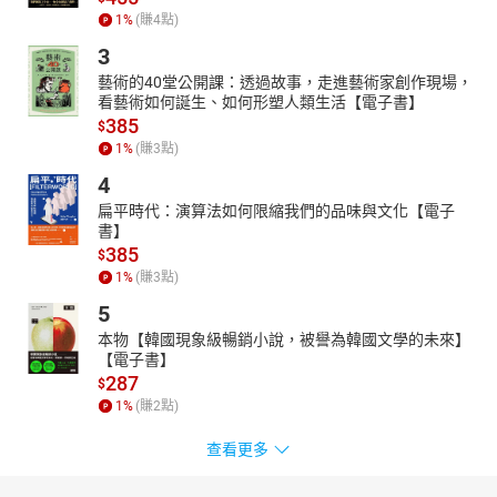
1
%
(賺
4
點)
3
藝術的40堂公開課：透過故事，走進藝術家創作現場，
看藝術如何誕生、如何形塑人類生活【電子書】
385
$
1
%
(賺
3
點)
4
扁平時代：演算法如何限縮我們的品味與文化【電子
書】
385
$
1
%
(賺
3
點)
5
本物【韓國現象級暢銷小說，被譽為韓國文學的未來】
【電子書】
287
$
1
%
(賺
2
點)
查看更多