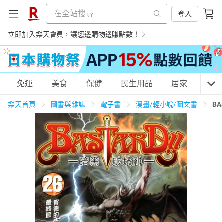
登入
立即加入樂天會員，讓您邊購物邊賺點數！
購物網分類
免運
美食
保健
民生用品
居家
3C
樂天首頁
圖書與雜誌
電子書
漫畫/輕小說/圖文書
B
天天免運
美食蛋糕
養生保健
民生用品
居家生活
3C家電
運動休閒
親子玩具
女裝
男裝
化妝保養
情趣用品