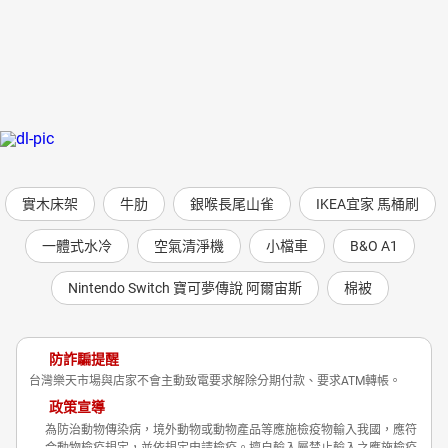
實木床架
牛肋
銀喉長尾山雀
IKEA宜家 馬桶刷
一體式水冷
空氣清淨機
小檔車
B&O A1
Nintendo Switch 寶可夢傳說 阿爾宙斯
棉被
防詐騙提醒
台灣樂天市場與店家不會主動致電要求解除分期付款、要求ATM轉帳。
政策宣導
為防治動物傳染病，境外動物或動物產品等應施檢疫物輸入我國，應符
合動物檢疫規定，並依規定申請檢疫。擅自輸入屬禁止輸入之應施檢疫