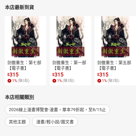
本店最新到貨
剑傲重生：第七部
剑傲重生：第一部
剑傲重生：第五部
【電子書】
【電子書】
【電子書】
315
315
315
$
$
$
1
%
(賺
3
點)
1
%
(賺
3
點)
1
%
(賺
3
點)
本店相關類別
2026線上漫畫博覽會-漫畫，單本79折起，至8/15止
其他主題
漫畫/輕小說/圖文書