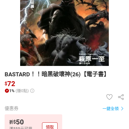
日本購物
電子/紙本書
HOT
BASTARD！！暗黑破壞神(26)【電子書】
72
$
1%
(賺0點)
優惠券
一鍵全領
50
$
折
領取
滿555元可用