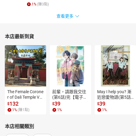
1
%
(賺
3
點)
查看更多
本店最新到貨
The Female Corone
前輩，請跟我交往
May I help you? 漸
r of Dali Temple Vo
(第6話)完【電子
近戀愛物語(第5話)
l.6【有聲書】
書】
【電子書】
132
39
39
$
$
$
1
%
(賺
1
點)
1
%
1
%
本店相關類別