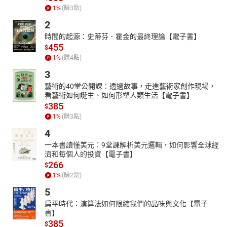
1
%
(賺
3
點)
2
時間的起源：史蒂芬．霍金的最終理論【電子書】
455
$
1
%
(賺
4
點)
3
藝術的40堂公開課：透過故事，走進藝術家創作現場，
看藝術如何誕生、如何形塑人類生活【電子書】
385
$
1
%
(賺
3
點)
4
一本書讀懂美元：9堂課解析美元邏輯，如何影響全球經
濟和每個人的投資【電子書】
266
$
1
%
(賺
2
點)
5
扁平時代：演算法如何限縮我們的品味與文化【電子
書】
385
$