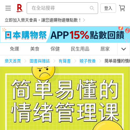
登入
立即加入樂天會員，讓您邊購物邊賺點數！
購物網分類
免運
美食
保健
民生用品
居家
3C
樂天首頁
圖書與雜誌
有聲書
親子教養
简单易懂的情
天天免運
美食蛋糕
養生保健
民生用品
居家生活
3C家電
運動休閒
親子玩具
女裝
男裝
化妝保養
情趣用品