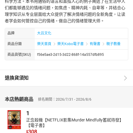
科学方法。本书用通俗的语言和直指人心的例子阐述了在生活中人
们都能够遇见的情绪问题，如焦虑、精神内耗、自卑等，并结合心
理学知识从专业层面给大众提供了解决情绪问题的全新角度，让读
者学会如何管控自己的情绪，做自己的情绪管理大师。
品牌
大吕文化
商品分類
樂天首頁
樂天Kobo電子書
有聲書
親子教養
商品貨號(SKU)
f56e5ae3-2d15-3d22-868f-14a557dfb895
退換貨須知
本店熱銷商品
排名期間：2026/7/31 - 2026/8/6
1
正念殺機【NETFLIX影集Murder Mindfully蓄弒待發】
【電子書】
308
$