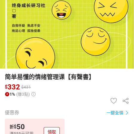
日本購物
電子/紙本書
HOT
简单易懂的情绪管理课【有聲書】
332
$
$
431
1%
(賺3點)
優惠券
一鍵全領
50
$
折
領取
滿555元可用