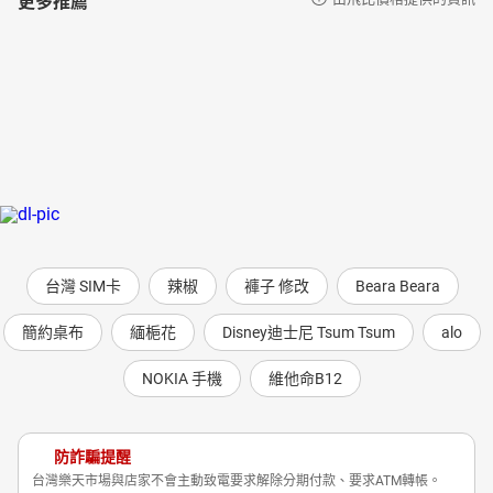
台灣 SIM卡
辣椒
褲子 修改
Beara Beara
簡約桌布
緬梔花
Disney迪士尼 Tsum Tsum
alo
NOKIA 手機
維他命B12
防詐騙提醒
台灣樂天市場與店家不會主動致電要求解除分期付款、要求ATM轉帳。