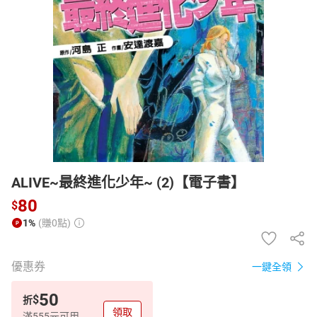
日本購物
電子/紙本書
HOT
ALIVE~最終進化少年~ (2)【電子書】
80
$
1%
(賺0點)
優惠券
一鍵全領
50
$
折
領取
滿555元可用