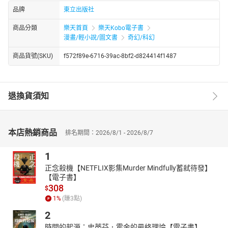
品牌
東立出版社
商品分類
樂天首頁
樂天Kobo電子書
漫畫/輕小說/圖文書
奇幻/科幻
商品貨號(SKU)
f572f89e-6716-39ac-8bf2-d824414f1487
退換貨須知
本店熱銷商品
排名期間：2026/8/1 - 2026/8/7
1
正念殺機【NETFLIX影集Murder Mindfully蓄弒待發】
【電子書】
308
$
1
%
(賺
3
點)
2
時間的起源：史蒂芬．霍金的最終理論【電子書】