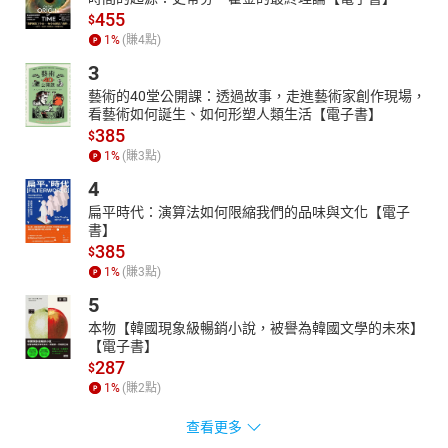
455
$
1
%
(賺
4
點)
3
藝術的40堂公開課：透過故事，走進藝術家創作現場，
看藝術如何誕生、如何形塑人類生活【電子書】
385
$
1
%
(賺
3
點)
4
扁平時代：演算法如何限縮我們的品味與文化【電子
書】
385
$
1
%
(賺
3
點)
5
本物【韓國現象級暢銷小說，被譽為韓國文學的未來】
【電子書】
287
$
1
%
(賺
2
點)
查看更多