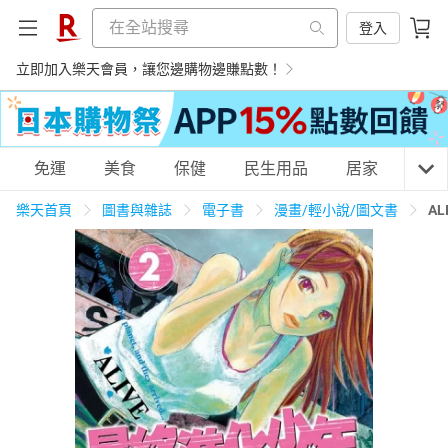
登入
立即加入樂天會員，讓您邊購物邊賺點數！
購物網分類
免運
美食
保健
民生用品
居家
3C
樂天首頁
圖書與雜誌
電子書
漫畫/輕小說/圖文書
A
天天免運
美食蛋糕
養生保健
民生用品
居家生活
3C家電
運動休閒
親子玩具
女裝
男裝
化妝保養
情趣用品