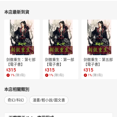
本店最新到貨
剑傲重生：第七部
剑傲重生：第一部
剑傲重生：第五部
【電子書】
【電子書】
【電子書】
315
315
315
$
$
$
1
%
(賺
3
點)
1
%
(賺
3
點)
1
%
(賺
3
點)
本店相關類別
奇幻/科幻
漫畫/輕小說/圖文書