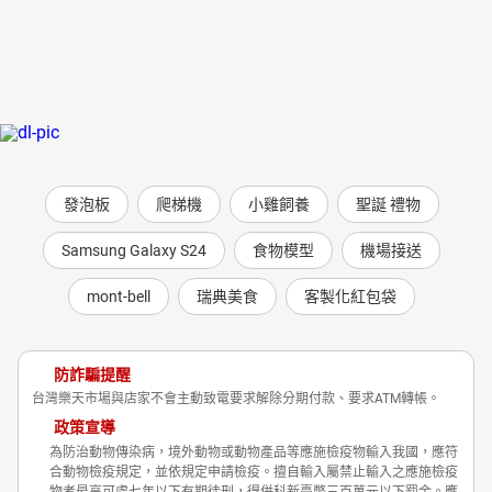
發泡板
爬梯機
小雞飼養
聖誕 禮物
Samsung Galaxy S24
食物模型
機場接送
mont-bell
瑞典美食
客製化紅包袋
防詐騙提醒
台灣樂天市場與店家不會主動致電要求解除分期付款、要求ATM轉帳。
政策宣導
為防治動物傳染病，境外動物或動物產品等應施檢疫物輸入我國，應符
合動物檢疫規定，並依規定申請檢疫。擅自輸入屬禁止輸入之應施檢疫
物者最高可處七年以下有期徒刑，得併科新臺幣三百萬元以下罰金。應