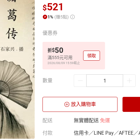
521
$
1%
(賺5點)
優惠券
50
$
折
領取
滿555元可用
2026/08/09 15:59
截止
數量
放入購物車
配送
無實體配送
免運
付款
信用卡／LINE Pay／AFTEE／