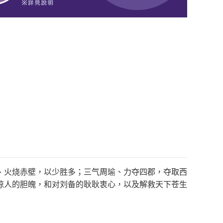
、火烧赤壁，以少胜多；三气周瑜、力夺四郡，夺取西
惊人的胆魄，和对刘备的耿耿衷心，以及解救天下苍生