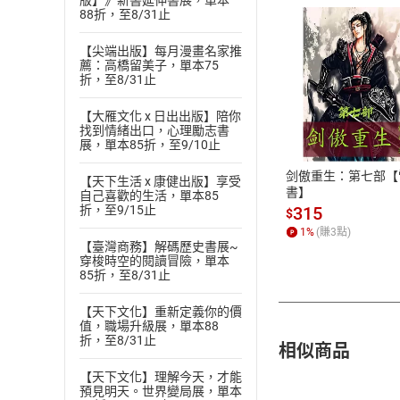
版】》新書延伸書展，單本
88折，至8/31止
【尖端出版】每月漫畫名家推
薦：高橋留美子，單本75
折，至8/31止
付款方
【大雁文化 x 日出出版】陪你
找到情緒出口，心理勵志書
ATM轉帳、信用卡
展，單本85折，至9/10止
剑傲重生：第七部【
【天下生活 x 康健出版】享受
書】
自己喜歡的生活，單本85
315
折，至9/15止
$
1
%
(賺
3
點)
【臺灣商務】解碼歷史書展~
穿梭時空的閱讀冒險，單本
85折，至8/31止
【天下文化】重新定義你的價
值，職場升級展，單本88
折，至8/31止
相似商品
【天下文化】理解今天，才能
預見明天。世界變局展，單本