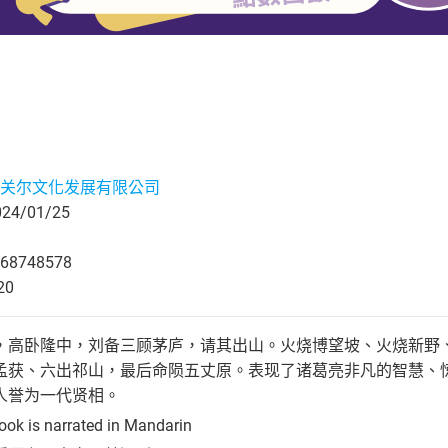
关尔文化发展有限公司
4/01/25
68748578
20
，高卧隆中，刘备三顾茅庐，请其出山。火烧博望坡、火烧新野
孟获、六出祁山，最后命陨五丈原。表现了诸葛亮非凡的智慧、
人誉为一代贤相。
ook is narrated in Mandarin