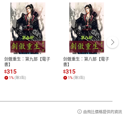
客服資訊
豫期
服務時間：週一到週五 10:00-12:00、
易解
13:00-17:00 (國定假日及例假日休息)
剑傲重生：第九部【電子
剑傲重生：第八部【電子
潜水史
品性
客服電話：0080-1857077
書】
書】
andari
al) Sc
請參
客服信箱：
聯絡店家
315
315
13
$
$
$
r【電
1
%
(賺
3
點)
1
%
(賺
3
點)
1
%
由飛比價格提供的資訊