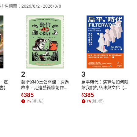
排名期間：2026/8/2 - 2026/8/8
訂購本店鋪之商品即代表知悉本店鋪所銷售之商品為電子書，屬
取電子書，不得請求退貨退款。
品
放入
購物車
登入
帳號
欲取消訂單或辦理退貨時，請登入樂天市場，並於「我的訂單」
Shopping cart
Login
將依您的申請進行審核，待審核通過後將為您辦理退款事宜。
市場須以整筆訂單為單位進行取消/退貨，恕無法以單支商品取消
如何開始使用？
.選擇閱讀載具
Step2.
2
3
．霍
藝術的40堂公開課：透過
扁平時代：演算法如何限
書】
故事，走進藝術家創作現
縮我們的品味與文化【電
場，看藝術如何誕生、如
子書】
385
385
$
$
何形塑人類生活【電子
1
%
(賺
3
點)
1
%
(賺
3
點)
書】