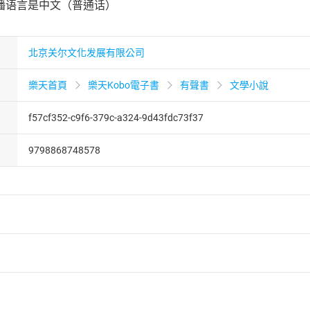
播语言是中文（普通话）
北京关尔文化发展有限公司
樂天首頁
樂天Kobo電子書
有聲書
文學小說
f57cf352-c9f6-379c-a324-9d43fdc73f37
9798868748578
者保護法
第
19
條第
1
項後段
暨
通訊交易解除權合理例外情事適用
供即為完成之線上服務，經消費者事先同意始提供。」 之商品