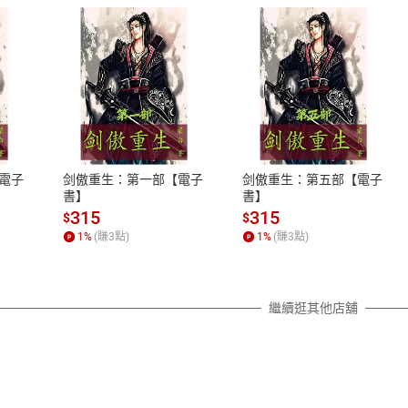
式
退換貨規範
、LINE PAY、AFTEE
本店是否提供消費者保護法七日猶
之權利，遽消費者保護法及通訊交
電子
剑傲重生：第一部【電子
剑傲重生：第五部【電子
除權合理例外情事適用準則，依商
書】
書】
質各有不同規定。詳細退換貨說明
315
315
$
$
照各商品說明。
1
%
(賺
3
點)
1
%
(賺
3
點)
詳細說明
繼續逛其他店舖