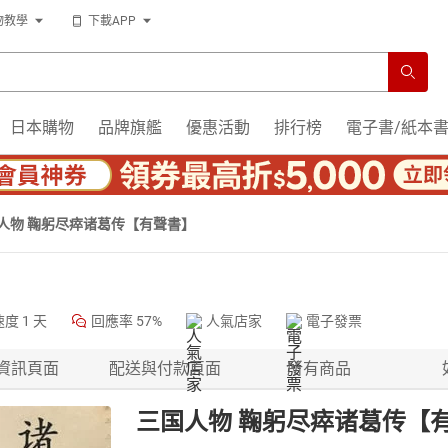
物教學
下載APP
日本購物
品牌旗艦
優惠活動
排行榜
電子書/紙本
人物 鞠躬尽瘁诸葛传【有聲書】
速度
1 天
回應率
57%
人氣店家
電子發票
資訊頁面
配送與付款頁面
所有商品
三国人物 鞠躬尽瘁诸葛传【