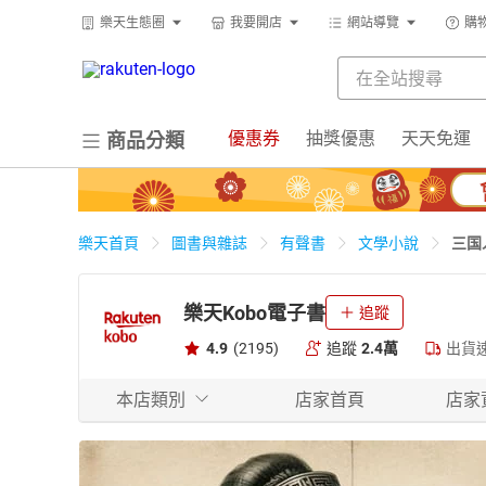
樂天生態圈
我要開店
網站導覽
購
優惠券
抽獎優惠
天天免運
商品分類
三国
樂天首頁
圖書與雜誌
有聲書
文學小說
樂天Kobo電子書
追蹤
4.9
(2195)
追蹤
2.4萬
出貨
本店類別
店家首頁
店家