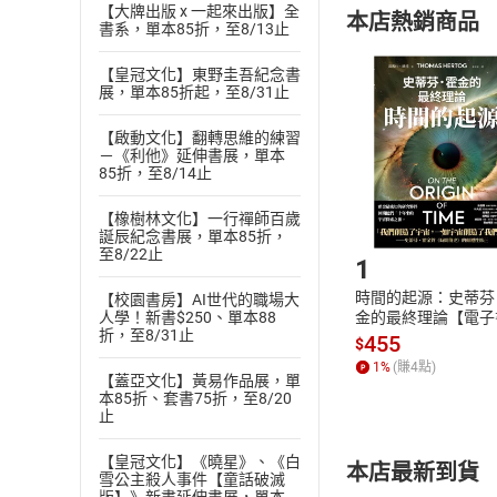
定。
【大牌出版 x 一起來出版】全
本店熱銷商品
(
二
)
消費者
書系，單本85折，至8/13止
且已下載
/
存
挑選
商
【皇冠文化】東野圭吾紀念書
退貨方式：您
展，單本85折起，至8/31止
Choose
貨」，本店鋪
【啟動文化】翻轉思維的練習
請注意，樂天
－《利他》延伸書展，單本
購書後，
85折，至8/14止
【橡樹林文化】一行禪師百歲
Step1
誕辰紀念書展，單本85折，
至8/22止
1
時間的起源：史蒂芬
【校園書房】AI世代的職場大
人學！新書$250、單本88
金的最終理論【電子
折，至8/31止
455
$
1
%
(賺
4
點)
【蓋亞文化】黃易作品展，單
本85折、套書75折，至8/20
止
【皇冠文化】《曉星》、《白
本店最新到貨
雪公主殺人事件【童話破滅