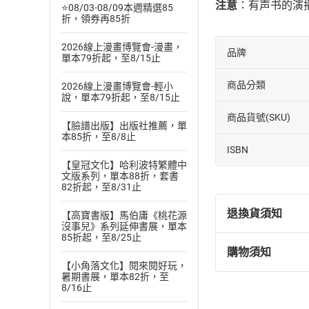
注意
：有声书的演
⭐08/03-08/09本週精選85
折，領券再85折
2026線上漫畫博覽會-漫畫，
品牌
單本79折起，至8/15止
商品分類
2026線上漫畫博覽會-輕小
說，單本79折起，至8/15止
商品貨號(SKU)
【臉譜出版】出版社推薦，單
本85折，至8/8止
ISBN
【皇冠文化】哈利波特繁體中
文版系列，單本88折，套書
82折起，至8/31止
退換貨須知
【高寶書版】馬伯庸《桃花源
沒事兒》系列延伸書展，單本
85折起，至8/25止
購物須知
退換貨規定：
【小角落文化】閱來閱好玩，
(
一
)
依
消費
暑期書展，單本82折，至
8/16止
內容或一經提
購書須知