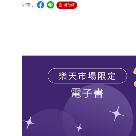
分享：
賺分紅