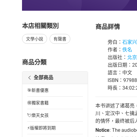
本店相關類別
商品詳情
文學小說
有聲書
旁白：
石家兴
作者：
佚名
出版社：
北京
商品分類
出版日期：202
語言：中文
全部商品
ISBN：97988
時長：34:02:
🎯新書優惠
🉐獨家書籍
本书讲述了诸葛亮
川、定汉中、七擒
💘樂天女孩
的情怀，最终被后
⚡版權即將到期
Notice
: The audiob