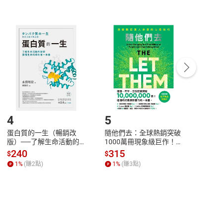
非以有形媒介提供之數位內容，消費者同意若訂購後
付款
方式
完成
訂單
中點選「瀏覽訂單明細」
>
「申請取消訂單
/
退
Payment
Complete
/退貨。
登入帳號，下載書籍後看書
4
5
6
蛋白質的一生（暢銷改
隨他們去：全球熱銷突破
理當
版）──了解生命活動的
1000萬冊現象級巨作！
快樂
秘密，讀懂生命科學的第
改變千萬人命運的心理技
理解
240
315
30
$
$
$
一本書【電子書】
巧【附放下執念明信片
慮、
1
%
(賺
2
點)
1
%
(賺
3
點)
1
%
圖】【電子書】
書】