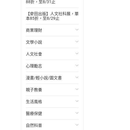
88折，至8/31止
【麥田出版】人文社科展，單
本85折，至8/29止
商業理財
文學小說
投資理財
人文社會
經濟/趨勢
歐美文學
心理勵志
財務/金融
日本文學
國際關係
漫畫/輕小說/圖文書
管理/領導
韓國文學
政治
心靈成長/情緒
親子教養
職場工作術
華文文學
社會科學
人際關係
輕小說
生活風格
成功法
經典文學
台灣/中國歷史
兩性關係
奇幻/科幻
教育現場
醫療保健
行銷/廣告
成長/家庭生活小說
日/韓歷史
心理學
愛情故事
兒童文學/故事
飲食/食譜
自然科普
傳記
懸疑/推理小說
其他歷史/史學
職場/社會寫實
兒童科普/學習
健身/美顏
健康/養生