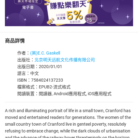
商品詳情
作者：
(英)E.C. Gaskell
出版社：
北京明天远航文化传播有限公司
出版日期：2020/01/01
語言：中文
ISBN：7584024137233
檔案格式：EPUB2-流式格式
閱讀裝置：閱讀器, Android應用程式, iOS應用程式
A rich and illuminating portrait of life in a small town, Cranford has
moved and entertained readers for generations. The women of the
small country town of Cranford live in genteel poverty, resolutely
refusing to embrace change, while the dark clouds of urbanisation
and the advance of the railway hover threateningly on the horizon.