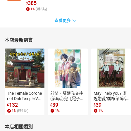
385
$
1
%
(賺
3
點)
查看更多
本店最新到貨
The Female Corone
前輩，請跟我交往
May I help you? 漸
r of Dali Temple Vo
(第6話)完【電子
近戀愛物語(第5話)
l.6【有聲書】
書】
【電子書】
132
39
39
$
$
$
1
%
(賺
1
點)
1
%
1
%
本店相關類別