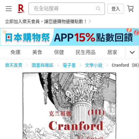
登入
立即加入樂天會員，讓您邊購物邊賺點數！
購物網分類
免運
美食
保健
民生用品
居家
3C
樂天首頁
圖書與雜誌
電子書
文學小說
Cranford
天天免運
美食蛋糕
養生保健
民生用品
居家生活
3C家電
運動休閒
親子玩具
女裝
男裝
化妝保養
情趣用品