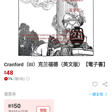
日本購物
電子/紙本書
HOT
Cranford（III）克兰福德（英文版）【電子書】
48
$
1%
(賺0點)
優惠券
一鍵全領
50
$
折
領取
滿555元可用