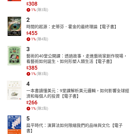
308
$
1
%
(賺
3
點)
2
時間的起源：史蒂芬．霍金的最終理論【電子書】
455
$
1
%
(賺
4
點)
3
藝術的40堂公開課：透過故事，走進藝術家創作現場，
看藝術如何誕生、如何形塑人類生活【電子書】
385
$
1
%
(賺
3
點)
4
一本書讀懂美元：9堂課解析美元邏輯，如何影響全球經
濟和每個人的投資【電子書】
266
$
1
%
(賺
2
點)
5
扁平時代：演算法如何限縮我們的品味與文化【電子
書】