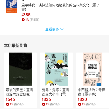
扁平時代：演算法如何限縮我們的品味與文化【電子
書】
385
$
1
%
(賺
3
點)
查看更多
本店最新到貨
最後的天空：臺灣
鬼島．鬼導：臺灣
中西醫共治：青春
政治思想史研究
靈異大小事【電子
痘【電子書】
【電子書】
書】
546
336
320
$
$
$
1
%
(賺
5
點)
1
%
(賺
3
點)
1
%
(賺
3
點)