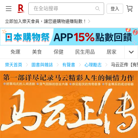
登入
立即加入樂天會員，讓您邊購物邊賺點數！
購物網分類
免運
美食
保健
民生用品
居家
3C
樂天首頁
圖書與雜誌
有聲書
心理勵志
马云正传【有
天天免運
美食蛋糕
養生保健
民生用品
居家生活
3C家電
運動休閒
親子玩具
女裝
男裝
化妝保養
情趣用品