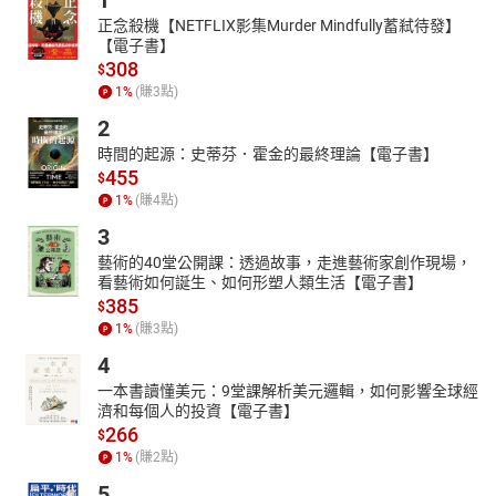
1
正念殺機【NETFLIX影集Murder Mindfully蓄弒待發】
【電子書】
308
$
1
%
(賺
3
點)
2
時間的起源：史蒂芬．霍金的最終理論【電子書】
455
$
1
%
(賺
4
點)
3
藝術的40堂公開課：透過故事，走進藝術家創作現場，
看藝術如何誕生、如何形塑人類生活【電子書】
385
$
1
%
(賺
3
點)
4
一本書讀懂美元：9堂課解析美元邏輯，如何影響全球經
濟和每個人的投資【電子書】
266
$
1
%
(賺
2
點)
5