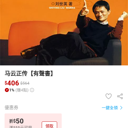
日本購物
電子/紙本書
HOT
马云正传【有聲書】
406
$
$
564
1%
(賺4點)
優惠券
一鍵全領
50
$
折
領取
滿555元可用