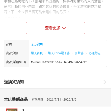
事和心路历程的书，那是多么过瘾的一件事啊好莱坞的人间活剧，
荡气回肠的创业内幕，跌宕起伏的传奇故事，千金难买的成功秘
籍。下一个世界首富可能会是中国的马云。
作者简介：
刘世英，青年学者，著名财经人物传记作家，北京广天响石企划机
查看更多
构董事长。作者长期致力于财经人物和企业案例研究，是2006年、
2007年中信优秀畅销书作者，著有《分众的蓝海》《谁认识马云》
《杨伟光的央视岁月》《马云的坎》等，主编“梦想年代、财智人生”
品牌
东方视角
系列、央视《赢在中国》系列等有影响力的财经畅销书。最近，作
者与其领导的广天响石企划机构发起了企业家与商业精英终身学习
商品分類
樂天首頁
樂天Kobo電子書
有聲書
心理勵志
俱乐部——“总裁读书会”。
商品貨號(SKU)
f590a853-e2cf-316d-a25b-54920a6c471f
退換貨須知
本店熱銷商品
排名期間：2026/7/31 - 2026/8/6