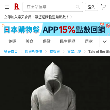
登入
立即加入樂天會員，讓您邊購物邊賺點數！
購物網分類
免運
美食
保健
民生用品
居家
3C
樂天首頁
圖書與雜誌
有聲書
文學小說
Tale of th
天天免運
美食蛋糕
養生保健
民生用品
居家生活
3C家電
運動休閒
親子玩具
女裝
男裝
化妝保養
情趣用品