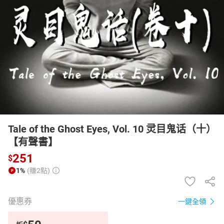
日本購物
電子/紙本書
HOT
Tale of the Ghost Eyes, Vol. 10 灵目鬼话（十）
【有聲書】
251
$
1%
(賺2點)
優惠券
一鍵全領