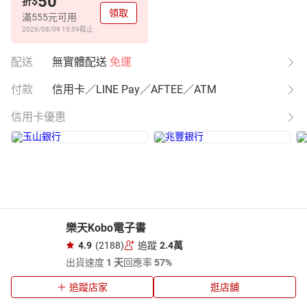
50
$
折
領取
滿555元可用
2026/08/09 15:59
截止
配送
無實體配送
免運
付款
信用卡／LINE Pay／AFTEE／ATM
信用卡優惠
樂天Kobo電子書
4.9
(2188)
追蹤
2.4萬
出貨速度
1 天
回應率
57%
追蹤店家
逛店舖