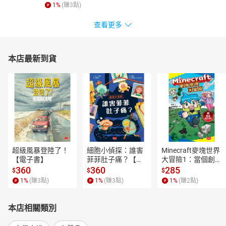
1
%
(賺
3
點)
查看更多
本店最新到貨
超級風暴登陸了！
細胞小偵探：誰害
Minecraft麥塊世界
【電子書】
菲菲肚子痛？【電
大冒險1：當個創世
子書】
神！【電子書】
360
360
285
$
$
$
1
%
(賺
3
點)
1
%
(賺
3
點)
1
%
(賺
2
點)
本店相關類別