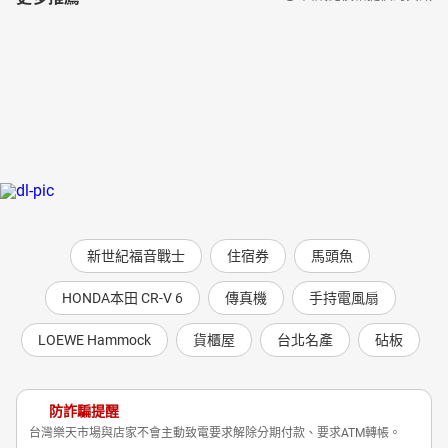
新世紀福音戰士
住宿券
馬頭魚
HONDA本田 CR-V 6
傳真機
手持電風扇
LOEWE Hammock
貨櫃屋
台北名產
砧板
防詐騙提醒
台灣樂天市場與店家不會主動致電要求解除分期付款、要求ATM轉帳。