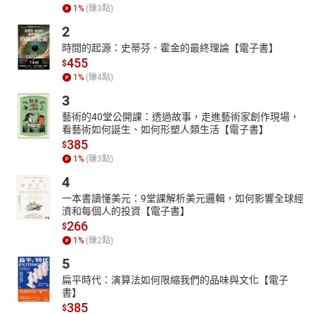
1
%
(賺
3
點)
2
時間的起源：史蒂芬．霍金的最終理論【電子書】
455
$
1
%
(賺
4
點)
3
藝術的40堂公開課：透過故事，走進藝術家創作現場，
看藝術如何誕生、如何形塑人類生活【電子書】
385
$
1
%
(賺
3
點)
4
一本書讀懂美元：9堂課解析美元邏輯，如何影響全球經
濟和每個人的投資【電子書】
266
$
1
%
(賺
2
點)
5
扁平時代：演算法如何限縮我們的品味與文化【電子
書】
385
$