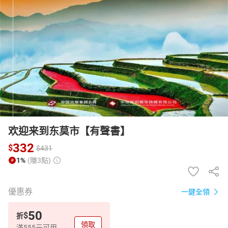
日本購物
電子/紙本書
HOT
欢迎来到东莫市【有聲書】
332
$
$
431
1%
(賺3點)
優惠券
一鍵全領
50
$
折
領取
滿555元可用