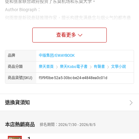
徒和张家联合政府投资了东莫机场和东莫大学。
Author Biograph：
何雨雯是新锐悬疑推理作家，擅长构建充满悬念与烟火气的都市悬
疑故事。《欢迎来到东莫市》以虚构的东莫市为舞台，串联起一系
列离奇案件，在解谜过程中刻画人性的复杂与温暖，叙事节奏张弛
查看更多
有度，反转设计精巧。她的文字兼具悬疑张力与人文关怀，打破传
统悬疑的冷峻叙事，融入市井生活细节，作品在网络平台收获高人
气，被评为年度 “最具代入感悬疑小说” 之一。
品牌
中版集团/EWAYBOOK
商品分類
樂天首頁
樂天Kobo電子書
有聲書
文學小說
商品貨號(SKU)
f5f9f0be-52a5-30bc-be24-e4848ea0c01d
退換貨須知
本店熱銷商品
排名期間：2026/7/30 - 2026/8/5