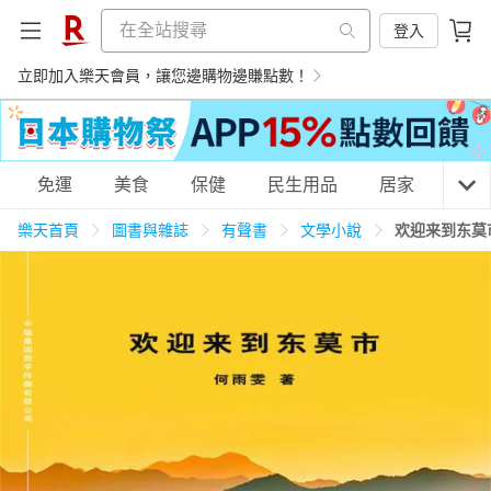
登入
立即加入樂天會員，讓您邊購物邊賺點數！
購物網分類
免運
美食
保健
民生用品
居家
3C
樂天首頁
圖書與雜誌
有聲書
文學小說
欢迎来到东莫
天天免運
美食蛋糕
養生保健
民生用品
居家生活
3C家電
運動休閒
親子玩具
女裝
男裝
化妝保養
情趣用品