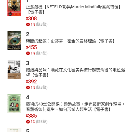
1
正念殺機【NETFLIX影集Murder Mindfully蓄弒待發】
【電子書】
308
$
1
%
(賺
3
點)
2
時間的起源：史蒂芬．霍金的最終理論【電子書】
455
$
1
%
(賺
4
點)
3
階級與品味：隱藏在文化審美與流行趨勢背後的地位渴
望【電子書】
392
$
1
%
(賺
3
點)
4
藝術的40堂公開課：透過故事，走進藝術家創作現場，
看藝術如何誕生、如何形塑人類生活【電子書】
385
$
1
%
(賺
3
點)
5