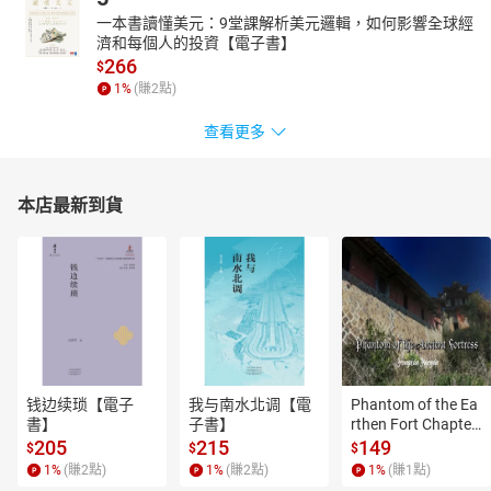
一本書讀懂美元：9堂課解析美元邏輯，如何影響全球經
濟和每個人的投資【電子書】
266
$
1
%
(賺
2
點)
查看更多
本店最新到貨
钱边续琐【電子
我与南水北调【電
Phantom of the Ea
書】
子書】
rthen Fort Chapter
 4【有聲書】
205
215
149
$
$
$
1
%
(賺
2
點)
1
%
(賺
2
點)
1
%
(賺
1
點)