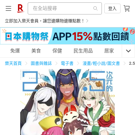
登入
立即加入樂天會員，讓您邊購物邊賺點數！
購物網分類
免運
美食
保健
民生用品
居家
3C
樂天首頁
圖書與雜誌
電子書
漫畫/輕小說/圖文書
2
天天免運
美食蛋糕
養生保健
民生用品
居家生活
3C家電
運動休閒
親子玩具
女裝
男裝
化妝保養
情趣用品