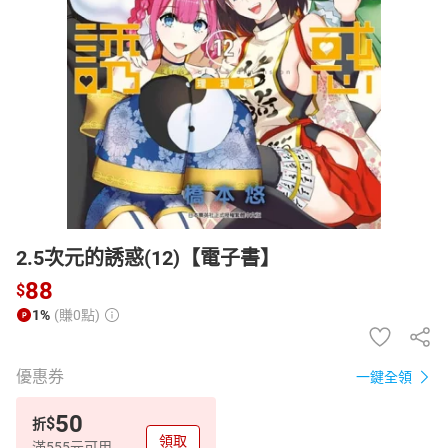
日本購物
電子/紙本書
HOT
2.5次元的誘惑(12)【電子書】
88
$
1%
(賺0點)
優惠券
一鍵全領
50
$
折
領取
滿555元可用