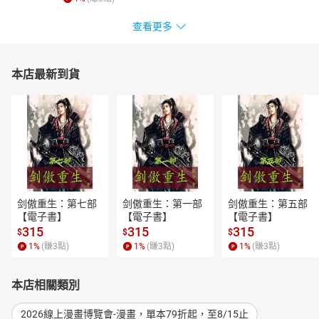
查看更多
本店最新到貨
剑傲重生：第七部
剑傲重生：第一部
剑傲重生：第五部
【電子書】
【電子書】
【電子書】
315
315
315
$
$
$
1
%
(賺
3
點)
1
%
(賺
3
點)
1
%
(賺
3
點)
本店相關類別
2026線上漫畫博覽會-漫畫，單本79折起，至8/15止