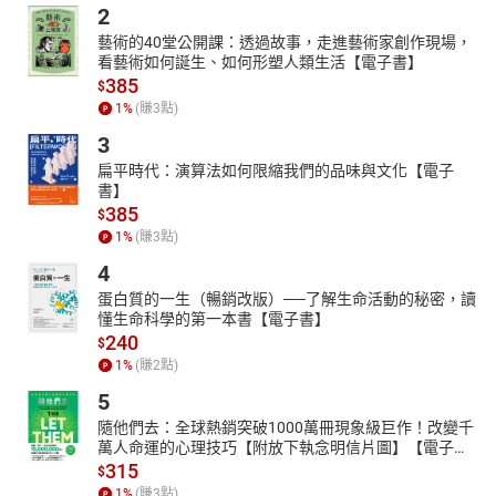
2
藝術的40堂公開課：透過故事，走進藝術家創作現場，
看藝術如何誕生、如何形塑人類生活【電子書】
385
$
1
%
(賺
3
點)
3
扁平時代：演算法如何限縮我們的品味與文化【電子
書】
385
$
1
%
(賺
3
點)
4
蛋白質的一生（暢銷改版）──了解生命活動的秘密，讀
懂生命科學的第一本書【電子書】
240
$
1
%
(賺
2
點)
5
隨他們去：全球熱銷突破1000萬冊現象級巨作！改變千
萬人命運的心理技巧【附放下執念明信片圖】【電子
書】
315
$
1
%
(賺
3
點)