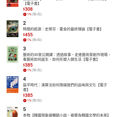
【電子書】
308
$
1
%
(賺
3
點)
2
時間的起源：史蒂芬．霍金的最終理論【電子書】
455
$
1
%
(賺
4
點)
3
藝術的40堂公開課：透過故事，走進藝術家創作現場，
看藝術如何誕生、如何形塑人類生活【電子書】
385
$
1
%
(賺
3
點)
4
扁平時代：演算法如何限縮我們的品味與文化【電子
書】
385
$
1
%
(賺
3
點)
5
本物【韓國現象級暢銷小說，被譽為韓國文學的未來】