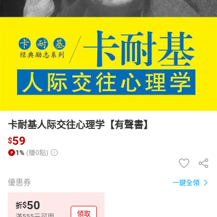
日本購物
電子/紙本書
HOT
卡耐基人际交往心理学【有聲書】
59
$
1%
(賺0點)
優惠券
一鍵全領
50
$
折
領取
滿555元可用