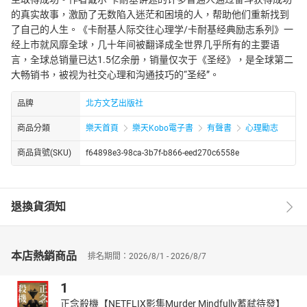
的真实故事，激励了无数陷入迷茫和困境的人，帮助他们重新找到
了自己的人生。《卡耐基人际交往心理学/卡耐基经典励志系列》一
经上市就风靡全球，几十年间被翻译成全世界几乎所有的主要语
言，全球总销量已达1.5亿余册，销量仅次于《圣经》，是全球第二
大畅销书，被视为社交心理和沟通技巧的“圣经”。
品牌
北方文艺出版社
商品分類
樂天首頁
樂天Kobo電子書
有聲書
心理勵志
商品貨號(SKU)
f64898e3-98ca-3b7f-b866-eed270c6558e
退換貨須知
本店熱銷商品
排名期間：2026/8/1 - 2026/8/7
1
正念殺機【NETFLIX影集Murder Mindfully蓄弒待發】