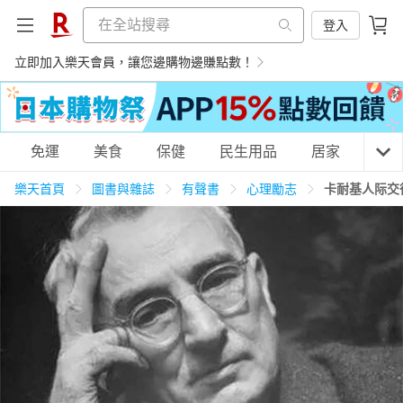
登入
立即加入樂天會員，讓您邊購物邊賺點數！
購物網分類
免運
美食
保健
民生用品
居家
3C
樂天首頁
圖書與雜誌
有聲書
心理勵志
卡耐基人际交
天天免運
美食蛋糕
養生保健
民生用品
居家生活
3C家電
運動休閒
親子玩具
女裝
男裝
化妝保養
情趣用品