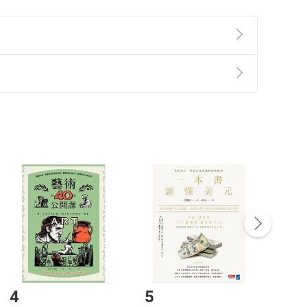
準則
第
2
條第
5
款之規定，「非以有形媒介提供之數位
，不適用消保法第
19
條第
1
項七日內無條件退貨之規
非以有形媒介提供之數位內容，消費者同意若訂購後
付款
方式
完成
訂單
中點選「瀏覽訂單明細」
>
「申請取消訂單
/
退
Payment
Complete
/退貨。
登入帳號，下載書籍後看書
4
5
6