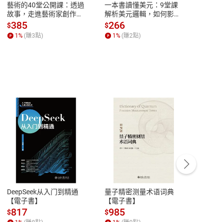
藝術的40堂公開課：透過
一本書讀懂美元：9堂課
本物
故事，走進藝術家創作現
解析美元邏輯，如何影響
說，
場，看藝術如何誕生、如
全球經濟和每個人的投資
來】
385
266
28
$
$
$
何形塑人類生活【電子
【電子書】
1
%
(賺
3
點)
1
%
(賺
2
點)
1
%
書】
客服資訊
豫期
服務時間：週一到週五 10:00-12:00、
易解
13:00-17:00 (國定假日及例假日休息)
DeepSeek从入门到精通
量子精密测量术语词典
新西
品性
客服電話：0080-1857077
【電子書】
【電子書】
计研
請參
客服信箱：
聯絡店家
817
985
98
$
$
$