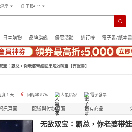
物教學
下載APP
日本購物
品牌旗艦
優惠活動
排行榜
電子書/紙本
双宝：霸总，你老婆带娃回来啦2|萌宝【有聲書】
速度
1 天
回應率
57%
人氣店家
電子發票
資訊頁面
配送與付款頁面
所有商品
无敌双宝：霸总，你老婆带娃