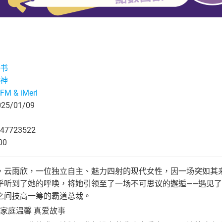
书
神
M & iMerl
5/01/09
47723522
00
，云雨欣，一位独立自主、魅力四射的现代女性，因一场突如其
乎听到了她的呼唤，将她引领至了一场不可思议的邂逅——遇见
之间技高一筹的霸道总裁。
 家庭温馨 真爱故事