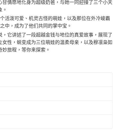
心甘情愿地化身为超级奶爸，与她一同迎接了三个小天
象。
三个活泼可爱、机灵古怪的萌娃，以及那位在外冷峻霸
涡之中，成为了他们共同的掌中宝。
说，它讲述了一段超越金钱与地位的真爱故事，展现了
立女性，蜕变成为三位萌娃的温柔母亲，以及穆凛枭如
奇妙旅程，等你来探索。