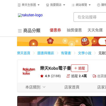
樂天生態圈
我要開店
網站導覽
購
優惠券
抽獎優惠
天天免運
商品分類
无敌
樂天首頁
圖書與雜誌
有聲書
文學小說
樂天Kobo電子書
追蹤
4.9
(2188)
追蹤
2.4萬
出貨
本店類別
店家首頁
店家