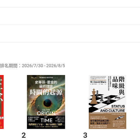
者保護法
第
19
條第
1
項後段
暨
通訊交易解除權合理例外情事適用
供即為完成之線上服務，經消費者事先同意始提供。」 之商品
排名期間：2026/7/30 - 2026/8/5
訂購本店鋪之商品即代表知悉本店鋪所銷售之商品為電子書，屬
取電子書，不得請求退貨退款。
品
放入
購物車
登入
帳號
欲取消訂單或辦理退貨時，請登入樂天市場，並於「我的訂單」
Shopping cart
Login
將依您的申請進行審核，待審核通過後將為您辦理退款事宜。
市場須以整筆訂單為單位進行取消/退貨，恕無法以單支商品取消
如何開始使用？
.選擇閱讀載具
Step2.
2
3