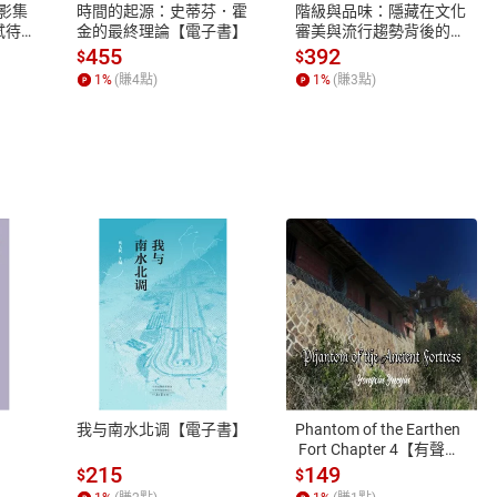
X影集
時間的起源：史蒂芬．霍
階級與品味：隱藏在文化
蓄弒待
金的最終理論【電子書】
審美與流行趨勢背後的地
位渴望【電子書】
455
392
$
$
1
%
(賺
4
點)
1
%
(賺
3
點)
式
退換貨規範
、LINE PAY、AFTEE
本店是否提供消費者保護法七日猶
之權利，遽消費者保護法及通訊交
我与南水北调【電子書】
Phantom of the Earthen
除權合理例外情事適用準則，依商
 Fort Chapter 4【有聲
書】
質各有不同規定。詳細退換貨說明
215
149
$
$