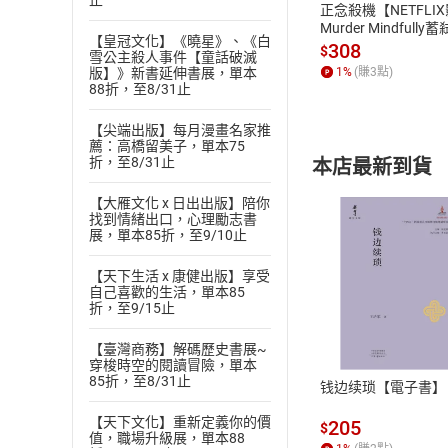
止
正念殺機【NETFLI
Murder Mindfully
【皇冠文化】《曉星》、《白
發】【電子書】
308
$
雪公主殺人事件【童話破滅
1
%
(賺
3
點)
版】》新書延伸書展，單本
88折，至8/31止
【尖端出版】每月漫畫名家推
薦：高橋留美子，單本75
折，至8/31止
本店最新到貨
【大雁文化 x 日出出版】陪你
找到情緒出口，心理勵志書
展，單本85折，至9/10止
【天下生活 x 康健出版】享受
自己喜歡的生活，單本85
付款方
折，至9/15止
ATM轉帳、信用卡
【臺灣商務】解碼歷史書展~
穿梭時空的閱讀冒險，單本
85折，至8/31止
钱边续琐【電子書】
【天下文化】重新定義你的價
205
$
值，職場升級展，單本88