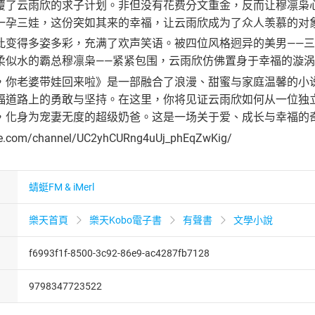
覆了云雨欣的求子计划。非但没有花费分文重金，反而让穆凛枭
一孕三娃，这份突如其来的幸福，让云雨欣成为了众人羡慕的对
此变得多姿多彩，充满了欢声笑语。被四位风格迥异的美男——
柔似水的霸总穆凛枭——紧紧包围，云雨欣仿佛置身于幸福的漩
，你老婆带娃回来啦》是一部融合了浪漫、甜蜜与家庭温馨的小
福道路上的勇敢与坚持。在这里，你将见证云雨欣如何从一位独
，化身为宠妻无度的超级奶爸。这是一场关于爱、成长与幸福的
be.com/channel/UC2yhCURng4uUj_phEqZwKig/
蜻蜓FM & iMerl
樂天首頁
樂天Kobo電子書
有聲書
文學小說
f6993f1f-8500-3c92-86e9-ac4287fb7128
9798347723522