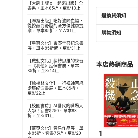
【大牌出版 x 一起來出版】全
書系，單本85折，至8/13止
退換貨須知
【聯經出版】吃好油降血糖，
從控醣到舒壓的全方位健康提
案，單本85折，至7/31止
購物須知
退換貨規定：
(
一
)
依
消費
【皇冠文化】東野圭吾紀念書
展，單本85折起，至8/31止
內容或一經提
購書須知
定。
【啟動文化】翻轉思維的練習
本店熱銷商品
－《利他》延伸書展，單本
(
二
)
消費者
85折，至8/14止
且已下載
/
存
挑選
商
退貨方式：您
【橡樹林文化】一行禪師百歲
Choose
誕辰紀念書展，單本85折，
貨」，本店鋪
至8/22止
請注意，樂天
購書後，
【校園書房】AI世代的職場大
人學！新書$250、單本88
折，至8/31止
Step1
【蓋亞文化】黃易作品展，單
1
本85折、套書75折，至8/20