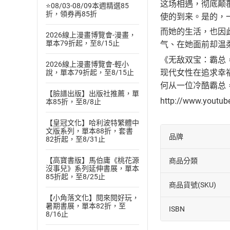
这场相遇，彻底颠
⭐08/03-08/09本週精選85
折，領券再85折
使的到来。是的，
而她的生活，也因
2026線上漫畫博覽會-漫畫，
單本79折起，至8/15止
气、在她面前却温
《无敌双宝：霸总
2026線上漫畫博覽會-輕小
现代女性在追求幸
說，單本79折起，至8/15止
何从一位冷酷霸总
【臉譜出版】出版社推薦，單
http://www.youtu
本85折，至8/8止
【皇冠文化】哈利波特繁體中
文版系列，單本88折，套書
品牌
82折起，至8/31止
【高寶書版】馬伯庸《桃花源
商品分類
沒事兒》系列延伸書展，單本
85折起，至8/25止
商品貨號(SKU)
【小角落文化】閱來閱好玩，
暑期書展，單本82折，至
ISBN
8/16止