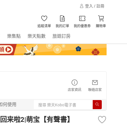
登入 / 註冊
追蹤清單
我的訂單
我的優惠券
購物車
書
樂集點
樂天點數
旅遊訂房
店家資訊
聯絡店家
如何使用
回来啦2|萌宝【有聲書】