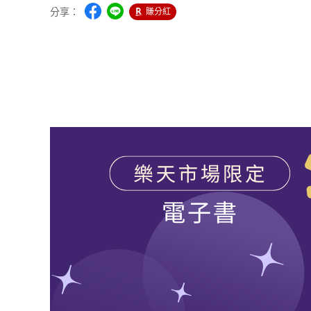
分享：
賺分紅