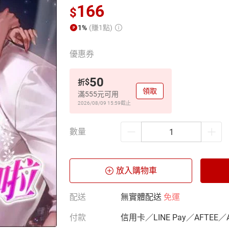
166
$
1%
(賺1點)
優惠券
50
$
折
領取
滿555元可用
2026/08/09 15:59
截止
數量
放入購物車
配送
無實體配送
免運
付款
信用卡／LINE Pay／AFTEE／