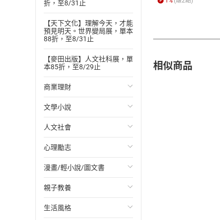
1
%
(賺
2
點)
折，至8/31止
【天下文化】理解今天，才能
預見明天。世界變局展，單本
88折，至8/31止
【麥田出版】人文社科展，單
相似商品
本85折，至8/29止
商業理財
文學小說
投資理財
人文社會
經濟/趨勢
歐美文學
心理勵志
財務/金融
日本文學
國際關係
漫畫/輕小說/圖文書
管理/領導
韓國文學
政治
心靈成長/情緒
親子教養
職場工作術
華文文學
社會科學
人際關係
輕小說
生活風格
成功法
經典文學
台灣/中國歷史
兩性關係
奇幻/科幻
教育現場