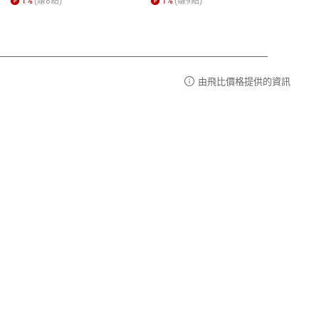
1
%
(賺
8
點)
1
%
(賺
9
點)
1
%
由飛比價格提供的資訊