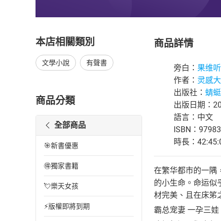
本店相關類別
商品詳情
文學小說
有聲書
旁白：
果维听
作者：
灵感大
出版社：
蜻蜓F
商品分類
出版日期：202
語言：中文
全部商品
ISBN：97983
時長：42:45:
🎯新書優惠
🉐獨家書籍
在繁华都市的一隅
的小生命。命运似
💘樂天女孩
材完美、且在床笫
⚡版權即將到期
霸总宠妻 一孕三娃