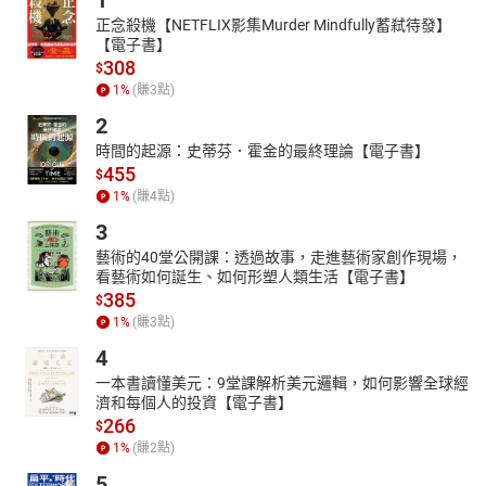
1
正念殺機【NETFLIX影集Murder Mindfully蓄弒待發】
【電子書】
308
$
1
%
(賺
3
點)
2
時間的起源：史蒂芬．霍金的最終理論【電子書】
455
$
1
%
(賺
4
點)
3
藝術的40堂公開課：透過故事，走進藝術家創作現場，
看藝術如何誕生、如何形塑人類生活【電子書】
385
$
1
%
(賺
3
點)
4
一本書讀懂美元：9堂課解析美元邏輯，如何影響全球經
濟和每個人的投資【電子書】
266
$
1
%
(賺
2
點)
5