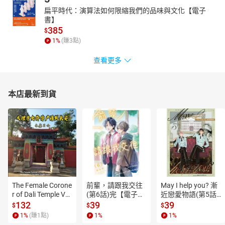
扁平時代：演算法如何限縮我們的品味與文化【電子
書】
385
$
1
%
(賺
3
點)
查看更多
本店最新到貨
The Female Corone
前輩，請跟我交往
May I help you? 漸
r of Dali Temple Vo
(第6話)完【電子
近戀愛物語(第5話)
l.6【有聲書】
書】
【電子書】
132
39
39
$
$
$
1
%
(賺
1
點)
1
%
1
%