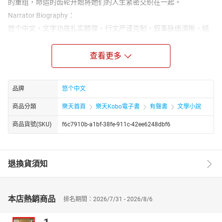
的重组，命运的齿轮开始将她们的人生紧密交织在一起。
Narrator Biography：
悠个中文，文字功底扎实醇厚，行文严谨克制，叙事脉络清晰，结
构章法有度，兼具文学性与可读性。其语言凝练精准，质朴中见风
骨，平实中藏张力，不事浮夸雕琢，却能于细微处勾勒人物心境，
查看更多
于平淡间铺陈时代肌理，展现出极强的文字把控能力与叙事功底。
无论是场景描摹、细节刻画，还是情感铺陈、思想表达，均层次分
明、意蕴深远，兼具画面感与感染力，使读者极易沉浸于文本所构
品牌
悠个中文
建的叙事世界之中。
商品分類
樂天首頁
樂天Kobo電子書
有聲書
文學小說
商品貨號(SKU)
f6c7910b-a1bf-38fe-911c-42ee6248dbf6
退換貨須知
本店熱銷商品
排名期間：2026/7/31 - 2026/8/6