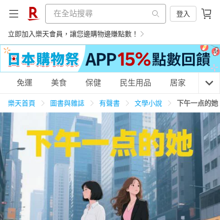
登入
立即加入樂天會員，讓您邊購物邊賺點數！
購物網分類
免運
美食
保健
民生用品
居家
3C
樂天首頁
圖書與雜誌
有聲書
文學小說
下午一点的她
天天免運
美食蛋糕
養生保健
民生用品
居家生活
3C家電
運動休閒
親子玩具
女裝
男裝
化妝保養
情趣用品