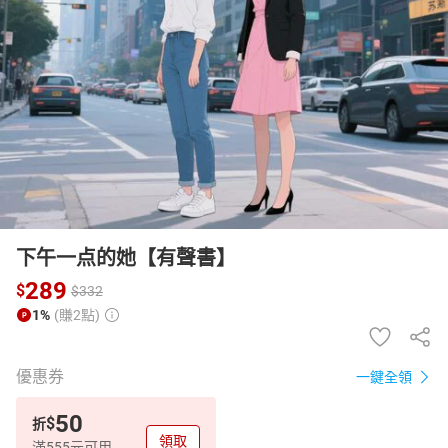
日本購物
電子/紙本書
HOT
下午一点的她【有聲書】
289
$
$
332
1%
(賺2點)
優惠券
一鍵全領
50
$
折
領取
滿555元可用