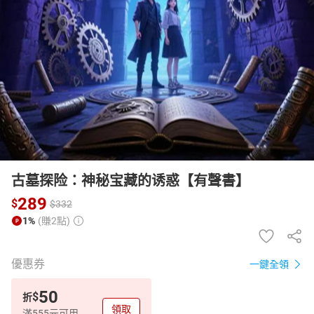
日本購物
電子/紙本書
HOT
古墓探险：神秘宝藏的诱惑【有聲書】
289
$
$
332
1%
(賺2點)
優惠券
一鍵全領
50
$
折
領取
滿555元可用