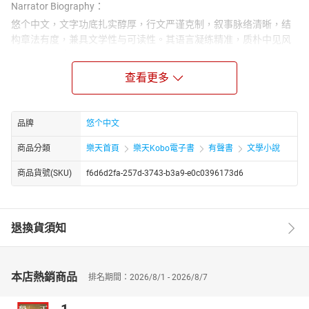
Narrator Biography：
悠个中文，文字功底扎实醇厚，行文严谨克制，叙事脉络清晰，结
构章法有度，兼具文学性与可读性。其语言凝练精准，质朴中见风
骨，平实中藏张力，不事浮夸雕琢，却能于细微处勾勒人物心境，
于平淡间铺陈时代肌理，展现出极强的文字把控能力与叙事功底。
查看更多
无论是场景描摹、细节刻画，还是情感铺陈、思想表达，均层次分
明、意蕴深远，兼具画面感与感染力，使读者极易沉浸于文本所构
建的叙事世界之中。
品牌
悠个中文
商品分類
樂天首頁
樂天Kobo電子書
有聲書
文學小說
商品貨號(SKU)
f6d6d2fa-257d-3743-b3a9-e0c0396173d6
退換貨須知
本店熱銷商品
排名期間：2026/8/1 - 2026/8/7