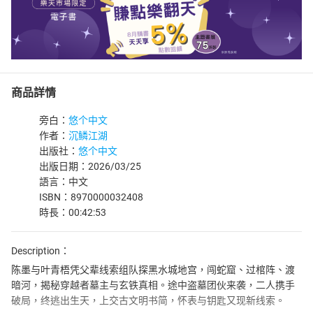
商品詳情
旁白：
悠个中文
作者：
沉鳞江湖
出版社：
悠个中文
出版日期：2026/03/25
語言：中文
ISBN：8970000032408
時長：00:42:53
Description：
陈墨与叶青梧凭父辈线索组队探黑水城地宫，闯蛇窟、过棺阵、渡
暗河，揭秘穿越者墓主与玄铁真相。途中盗墓团伙来袭，二人携手
破局，终逃出生天，上交古文明书简，怀表与钥匙又现新线索。