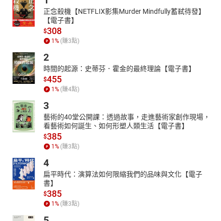
1
正念殺機【NETFLIX影集Murder Mindfully蓄弒待發】
【電子書】
308
$
1
%
(賺
3
點)
2
時間的起源：史蒂芬．霍金的最終理論【電子書】
455
$
1
%
(賺
4
點)
3
藝術的40堂公開課：透過故事，走進藝術家創作現場，
看藝術如何誕生、如何形塑人類生活【電子書】
385
$
1
%
(賺
3
點)
4
扁平時代：演算法如何限縮我們的品味與文化【電子
書】
385
$
1
%
(賺
3
點)
5