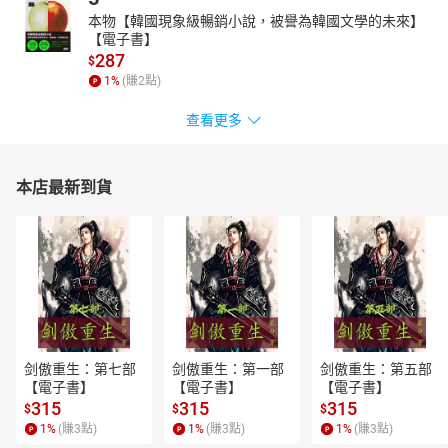
本物【韓國現象級暢銷小說，被譽為韓國文學的未來】
【電子書】
287
$
1
%
(賺
2
點)
查看更多
本店最新到貨
剑傲重生：第七部
剑傲重生：第一部
剑傲重生：第五部
【電子書】
【電子書】
【電子書】
315
315
315
$
$
$
1
%
(賺
3
點)
1
%
(賺
3
點)
1
%
(賺
3
點)