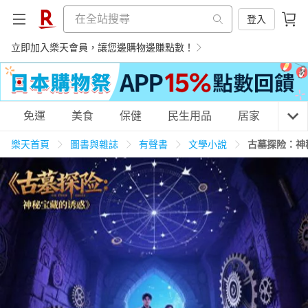
登入
立即加入樂天會員，讓您邊購物邊賺點數！
購物網分類
免運
美食
保健
民生用品
居家
3C
樂天首頁
圖書與雜誌
有聲書
文學小說
古墓探险：神
天天免運
美食蛋糕
養生保健
民生用品
居家生活
3C家電
運動休閒
親子玩具
女裝
男裝
化妝保養
情趣用品