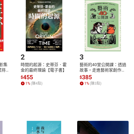
品
放入
購物車
登入
帳號
欲取消訂單或辦理退貨時，請登入樂天市場，並於「我的訂單」
Shopping cart
Login
將依您的申請進行審核，待審核通過後將為您辦理退款事宜。
市場須以整筆訂單為單位進行取消/退貨，恕無法以單支商品取消
如何開始使用？
.選擇閱讀載具
Step2.
2
3
X影集
時間的起源：史蒂芬．霍
藝術的40堂公開課：透過
蓄弒待
金的最終理論【電子書】
故事，走進藝術家創作現
場，看藝術如何誕生、如
455
385
$
$
何形塑人類生活【電子
1
%
(賺
4
點)
1
%
(賺
3
點)
書】