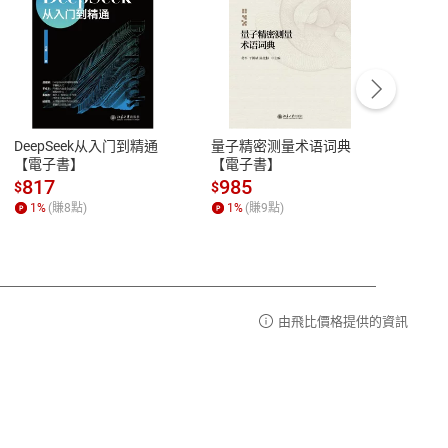
客服資訊
豫期
服務時間：週一到週五 10:00-12:00、
易解
13:00-17:00 (國定假日及例假日休息)
DeepSeek从入门到精通
量子精密测量术语词典
新西
品性
客服電話：0080-1857077
【電子書】
【電子書】
计研
請參
客服信箱：
聯絡店家
817
985
98
$
$
$
1
%
(賺
8
點)
1
%
(賺
9
點)
1
%
由飛比價格提供的資訊