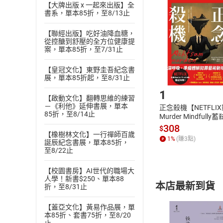
挑選
商
【大牌出版 x 一起來出版】全
書系，單本85折，至8/13止
退貨方式：您
Choose
貨」，本店鋪
【聯經出版】吃好油降血糖，
請注意，樂天
從控醣到舒壓的全方位健康提
購書後，
案，單本85折，至7/31止
【皇冠文化】東野圭吾紀念書
Step1
展，單本85折起，至8/31止
1
【啟動文化】翻轉思維的練習
－《利他》延伸書展，單本
正念殺機【NETFLI
85折，至8/14止
Murder Mindfully
發】【電子書】
308
$
【橡樹林文化】一行禪師百歲
1
%
(賺
3
點)
誕辰紀念書展，單本85折，
至8/22止
【校園書房】AI世代的職場大
人學！新書$250、單本88
本店最新到貨
折，至8/31止
【蓋亞文化】黃易作品展，單
本85折、套書75折，至8/20