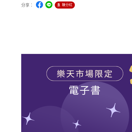
分享：
賺分紅