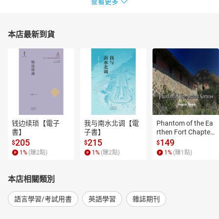
查看更多
本店最新到貨
钱边续琐【電子
我与南水北调【電
Phantom of the Ea
書】
子書】
rthen Fort Chapter
 4【有聲書】
205
215
149
$
$
$
1
%
(賺
2
點)
1
%
(賺
2
點)
1
%
(賺
1
點)
本店相關類別
語言學習/考試用書
英語學習
雜誌期刊