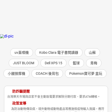
uv直噴機
Kobo Clara 電子書閱讀器
山蘇
JUST BLOOM
Dell XPS 15
籃球
青梅
小腿按摩機
COACH 後背包
Pokemon寶可夢 盒玩
防詐騙提醒
台灣樂天市場與店家不會主動致電要求解除分期付款、要求ATM轉帳。
政策宣導
為防治動物傳染病，境外動物或動物產品等應施檢疫物輸入我國，應符