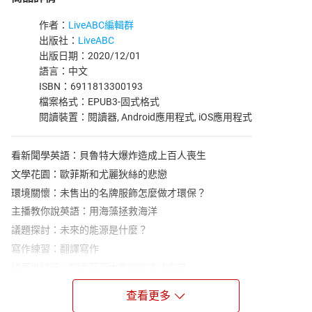
作者：
LiveABC編輯群
出版社：
LiveABC
出版日期：2020/12/01
語言：中文
ISBN：6911813300193
檔案格式：EPUB3-固式格式
閱讀裝置：閱讀器, Android應用程式, iOS應用程式
看新聞學英語：貝魯特大爆炸造成上百人喪生
文學花園：歐菲斯和尤麗狄絲的悲戀
環境關懷：未售出的名牌服飾怎麼做才環保？
主播教你說英語：用海藻拯救海洋
議題探討：未來的能源是什麼？
寫作練習：翻譯寫作
繞著地球玩：聖索菲亞大教堂的古往今來
情境對話：圖解聖誕節、歡慶聖誕節
查看更多
歷史起源：渴求飲料的歷史