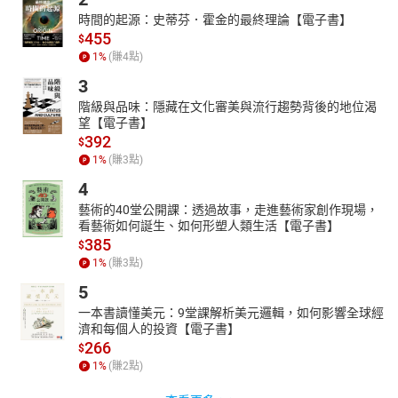
時間的起源：史蒂芬．霍金的最終理論【電子書】
455
$
1
%
(賺
4
點)
3
階級與品味：隱藏在文化審美與流行趨勢背後的地位渴
望【電子書】
392
$
1
%
(賺
3
點)
4
藝術的40堂公開課：透過故事，走進藝術家創作現場，
看藝術如何誕生、如何形塑人類生活【電子書】
385
$
1
%
(賺
3
點)
5
一本書讀懂美元：9堂課解析美元邏輯，如何影響全球經
濟和每個人的投資【電子書】
266
$
1
%
(賺
2
點)