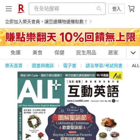
登入
立即加入樂天會員，讓您邊購物邊賺點數！
購物網分類
免運
美食
保健
民生用品
居家
3C
樂天首頁
圖書與雜誌
電子書
語言學習/考試用書
AL
天天免運
美食蛋糕
養生保健
民生用品
居家生活
3C家電
運動休閒
親子玩具
女裝
男裝
化妝保養
情趣用品