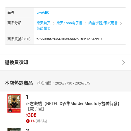
全球議題：後新冠疫情的挑戰
人物側寫：杜娃．黎波的音樂之路
品牌
LiveABC
會話百分百：買聖誕節禮物
商品分類
樂天首頁
樂天Kobo電子書
語言學習/考試用書
聖誕特輯：南北半球的聖誕節傳統
英語學習
主題式寫作：你的睡眠時間有多長？
商品貨號(SKU)
f76699bf-26d4-38e9-ba62-1f6b1d54cb07
文化認識：維斯瓦卡橋：串起古今歷史
退換貨須知
本店熱銷商品
排名期間：2026/7/30 - 2026/8/5
1
正念殺機【NETFLIX影集Murder Mindfully蓄弒待發】
【電子書】
308
$
1
%
(賺
3
點)
2