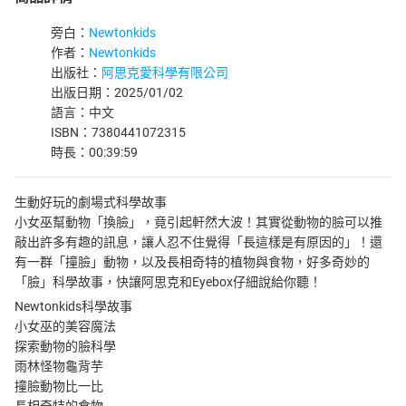
旁白：
Newtonkids
作者：
Newtonkids
出版社：
阿思克愛科學有限公司
出版日期：2025/01/02
語言：中文
ISBN：7380441072315
時長：00:39:59
生動好玩的劇場式科學故事
小女巫幫動物「換臉」，竟引起軒然大波！其實從動物的臉可以推
敲出許多有趣的訊息，讓人忍不住覺得「長這樣是有原因的」！還
有一群「撞臉」動物，以及長相奇特的植物與食物，好多奇妙的
「臉」科學故事，快讓阿思克和Eyebox仔細說給你聽！
Newtonkids科學故事
小女巫的美容魔法
探索動物的臉科學
雨林怪物龜背芋
撞臉動物比一比
長相奇特的食物