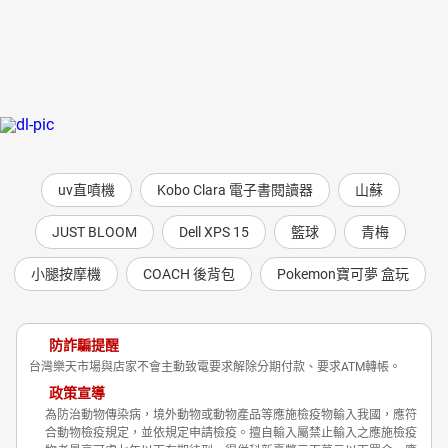
uv直噴機
Kobo Clara 電子書閱讀器
山蘇
JUST BLOOM
Dell XPS 15
籃球
青梅
小腿按摩機
COACH 後背包
Pokemon寶可夢 盒玩
防詐騙提醒
台灣樂天市場與店家不會主動致電要求解除分期付款、要求ATM轉帳。
政策宣導
為防治動物傳染病，境外動物或動物產品等應施檢疫物輸入我國，應符
合動物檢疫規定，並依規定申請檢疫。擅自輸入屬禁止輸入之應施檢疫