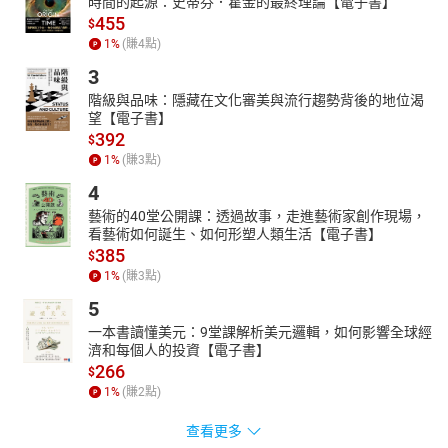
時間的起源：史蒂芬．霍金的最終理論【電子書】
455
$
1
%
(賺
4
點)
3
階級與品味：隱藏在文化審美與流行趨勢背後的地位渴
望【電子書】
392
$
1
%
(賺
3
點)
4
藝術的40堂公開課：透過故事，走進藝術家創作現場，
看藝術如何誕生、如何形塑人類生活【電子書】
385
$
1
%
(賺
3
點)
5
一本書讀懂美元：9堂課解析美元邏輯，如何影響全球經
濟和每個人的投資【電子書】
266
$
1
%
(賺
2
點)
查看更多