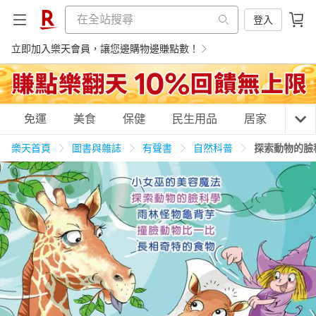
登入
立即加入樂天會員，讓您邊購物邊賺點數！
購物網分類
免運
美食
保健
民生用品
居家
3C
樂天首頁
圖書與雜誌
有聲書
自然科普
探索動物的臉
天天免運
美食蛋糕
養生保健
民生用品
居家生活
3C家電
運動休閒
親子玩具
女裝
男裝
化妝保養
情趣用品