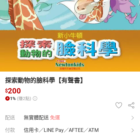
日本購物
電子/紙本書
HOT
探索動物的臉科學【有聲書】
200
$
1%
(賺2點)
配送
無實體配送
免運
付款
信用卡／LINE Pay／AFTEE／ATM