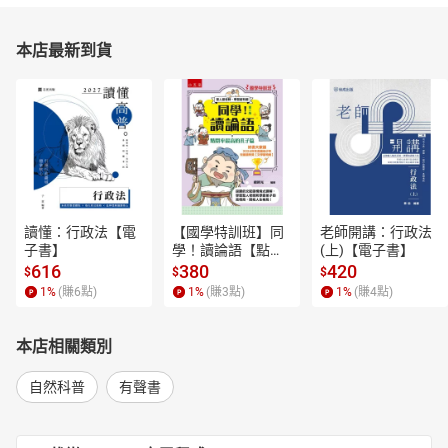
本店最新到貨
讀懂：行政法【電
【國學特訓班】同
老師開講：行政法
子書】
學！讀論語【點閱
(上)【電子書】
率最高的孔子篇】
616
380
420
$
$
$
逗趣的文配圖情境
1
%
(賺
6
點)
1
%
(賺
3
點)
1
%
(賺
4
點)
式講解，學習聖人
老師和學霸弟子的
高情商，開拓人生
本店相關類別
格局！【電子書】
自然科普
有聲書