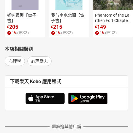
钱边续琐【電子
我与南水北调【電
Phantom of the Ea
書】
子書】
rthen Fort Chapter
 4【有聲書】
205
215
149
$
$
$
1
%
(賺
2
點)
1
%
(賺
2
點)
1
%
(賺
1
點)
本店相關類別
心理學
心理勵志
下載樂天 Kobo 應用程式
繼續逛其他店舖