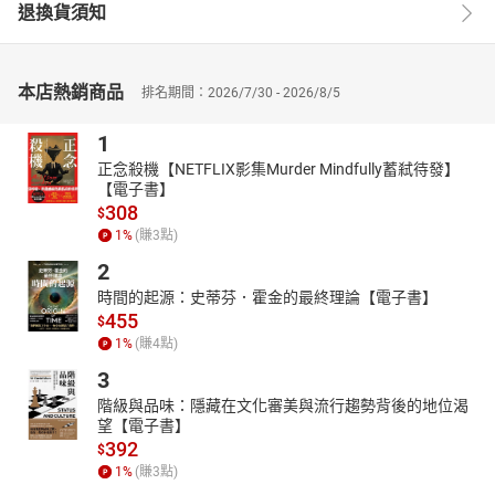
退換貨須知
本店熱銷商品
排名期間：2026/7/30 - 2026/8/5
1
正念殺機【NETFLIX影集Murder Mindfully蓄弒待發】
【電子書】
308
$
1
%
(賺
3
點)
2
時間的起源：史蒂芬．霍金的最終理論【電子書】
455
$
1
%
(賺
4
點)
3
階級與品味：隱藏在文化審美與流行趨勢背後的地位渴
望【電子書】
392
$
1
%
(賺
3
點)