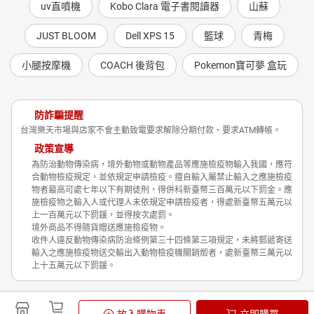
uv直噴機
Kobo Clara 電子書閱讀器
山蘇
JUST BLOOM
Dell XPS 15
籃球
青梅
小腿按摩機
COACH 後背包
Pokemon寶可夢 盒玩
防詐騙提醒
台灣樂天市場與店家不會主動致電要求解除分期付款、要求ATM轉帳。
政策宣導
為防治動物傳染病，境外動物或動物產品等應施檢疫物輸入我國，應符
合動物檢疫規定，並依規定申請檢疫。擅自輸入屬禁止輸入之應施檢疫
物者最高可處七年以下有期徒刑，得併科新臺幣三百萬元以下罰金。應
施檢疫物之輸入人或代理人未依規定申請檢疫者，得處新臺幣五萬元以
上一百萬元以下罰鍰，並得按次處罰。
境外商品不得隨貨贈送應施檢疫物。
收件人違反動物傳染病防治條例第三十四條第三項規定，未將郵遞寄送
輸入之應施檢疫物送交輸出入動物檢疫機關銷燬者，處新臺幣三萬元以
上十五萬元以下罰鍰。
Shopping is Entertainment!
放入購物車
立即購買