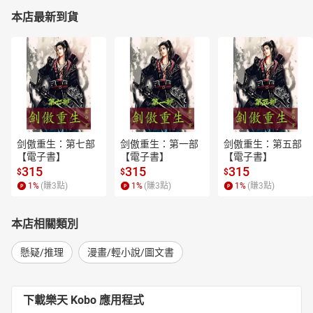
本店最新到貨
剑傲重生：第七部
剑傲重生：第一部
剑傲重生：第五部
【電子書】
【電子書】
【電子書】
315
315
315
$
$
$
1
%
(賺
3
點)
1
%
(賺
3
點)
1
%
(賺
3
點)
本店相關類別
懸疑/推理
漫畫/輕小說/圖文書
下載樂天 Kobo 應用程式