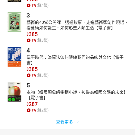
1
%
(賺
4
點)
3
藝術的40堂公開課：透過故事，走進藝術家創作現場，
看藝術如何誕生、如何形塑人類生活【電子書】
385
$
1
%
(賺
3
點)
4
扁平時代：演算法如何限縮我們的品味與文化【電子
書】
385
$
1
%
(賺
3
點)
5
本物【韓國現象級暢銷小說，被譽為韓國文學的未來】
【電子書】
287
$
1
%
(賺
2
點)
查看更多