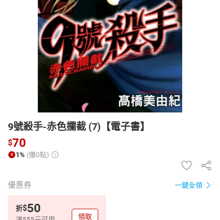
日本購物
電子/紙本書
HOT
9號殺手-赤色攔截 (7)【電子書】
70
$
1%
(賺0點)
優惠券
一鍵全領
50
$
折
領取
滿555元可用