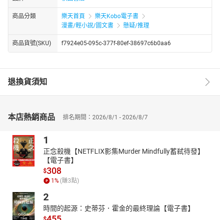
商品分類
樂天首頁
樂天Kobo電子書
漫畫/輕小說/圖文書
懸疑/推理
商品貨號(SKU)
f7924e05-095c-377f-80ef-38697c6b0aa6
退換貨須知
本店熱銷商品
排名期間：2026/8/1 - 2026/8/7
1
正念殺機【NETFLIX影集Murder Mindfully蓄弒待發】
【電子書】
308
$
1
%
(賺
3
點)
2
時間的起源：史蒂芬．霍金的最終理論【電子書】
455
$