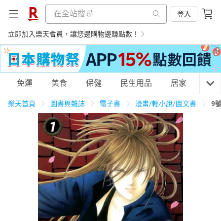
登入
立即加入樂天會員，讓您邊購物邊賺點數！
購物網分類
免運
美食
保健
民生用品
居家
3C
樂天首頁
圖書與雜誌
電子書
漫畫/輕小說/圖文書
9
天天免運
美食蛋糕
養生保健
民生用品
居家生活
3C家電
運動休閒
親子玩具
女裝
男裝
化妝保養
情趣用品