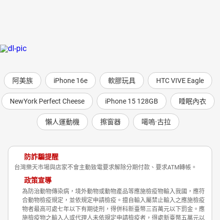
阿美族
iPhone 16e
軟膠玩具
HTC VIVE Eagle
NewYork Perfect Cheese
iPhone 15 128GB
睡眠內衣
懶人運動機
擦窗器
噶嗚·古拉
防詐騙提醒
台灣樂天市場與店家不會主動致電要求解除分期付款、要求ATM轉帳。
政策宣導
為防治動物傳染病，境外動物或動物產品等應施檢疫物輸入我國，應符
合動物檢疫規定，並依規定申請檢疫。擅自輸入屬禁止輸入之應施檢疫
物者最高可處七年以下有期徒刑，得併科新臺幣三百萬元以下罰金。應
施檢疫物之輸入人或代理人未依規定申請檢疫者，得處新臺幣五萬元以