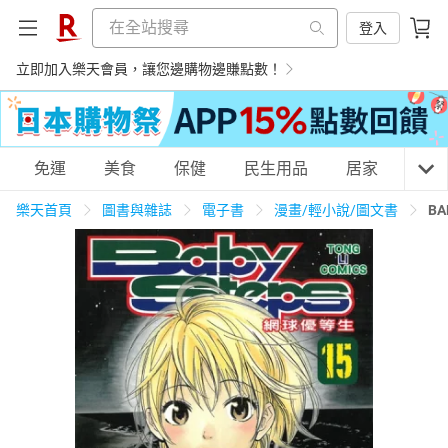
登入
立即加入樂天會員，讓您邊購物邊賺點數！
購物網分類
免運
美食
保健
民生用品
居家
3C
樂天首頁
圖書與雜誌
電子書
漫畫/輕小說/圖文書
BA
天天免運
美食蛋糕
養生保健
民生用品
居家生活
3C家電
運動休閒
親子玩具
女裝
男裝
化妝保養
情趣用品