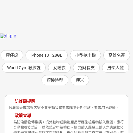
煙仔虎
iPhone 13 128GB
小型挖土機
高雄名產
World Gym 教練課
女睡衣
招財長夾
男懶人鞋
短髮造型
粳米
防詐騙提醒
台灣樂天市場與店家不會主動致電要求解除分期付款、要求ATM轉帳。
政策宣導
為防治動物傳染病，境外動物或動物產品等應施檢疫物輸入我國，應符
合動物檢疫規定，並依規定申請檢疫。擅自輸入屬禁止輸入之應施檢疫
物者最高可處七年以下有期徒刑，得併科新臺幣三百萬元以下罰金。應