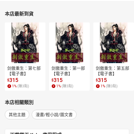
本店最新到貨
剑傲重生：第七部
剑傲重生：第一部
剑傲重生：第五部
【電子書】
【電子書】
【電子書】
315
315
315
$
$
$
1
%
(賺
3
點)
1
%
(賺
3
點)
1
%
(賺
3
點)
本店相關類別
其他主題
漫畫/輕小說/圖文書