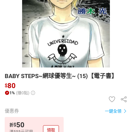
日本購物
電子/紙本書
HOT
BABY STEPS~網球優等生~ (15)【電子書】
80
$
1%
(賺0點)
優惠券
一鍵全領
50
$
折
領取
滿555元可用