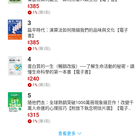
385
$
1
%
(賺
3
點)
3
扁平時代：演算法如何限縮我們的品味與文化【電子
書】
385
$
1
%
(賺
3
點)
4
蛋白質的一生（暢銷改版）──了解生命活動的秘密，讀
懂生命科學的第一本書【電子書】
240
$
1
%
(賺
2
點)
5
隨他們去：全球熱銷突破1000萬冊現象級巨作！改變千
萬人命運的心理技巧【附放下執念明信片圖】【電子
書】
315
$
1
%
(賺
3
點)
查看更多