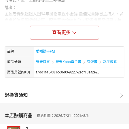
講者：
主述者糖果姐姐入圍94年廣播電視小金鐘-最佳兒童節目主持人。以
角色扮演呈現戲劇故事，配樂音效恰如其分，緊湊悅耳又好聽。每
集附「甜蜜叮嚀」，啟迪小朋友的生命智慧及教導生活習慣。糖果
查看更多
姐姐所說的故事，期望可以帶動所有陪伴孩子成長的大人和孩子一
起討論、分享、理解生命中的奧妙，建構生命的價值、意義和生活
方式。
品牌
愛播聽書FM
商品分類
樂天首頁
樂天Kobo電子書
有聲書
親子教養
商品貨號(SKU)
f7dd1f45-081c-3603-9227-2edf18af2e28
退換貨須知
本店熱銷商品
排名期間：2026/7/31 - 2026/8/6