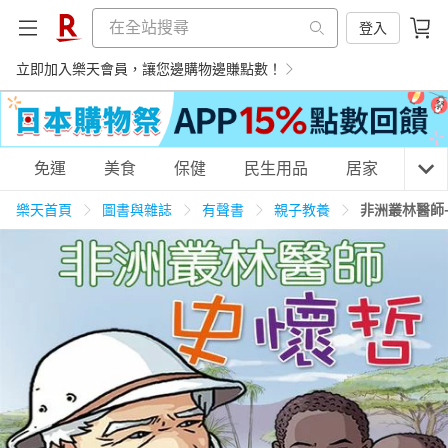
登入
立即加入樂天會員，讓您邊購物邊賺點數！
購物網分類
免運
美食
保健
民生用品
居家
3C
樂天首頁
圖書與雜誌
有聲書
親子教養
非洲叢林醫師
天天免運
美食蛋糕
養生保健
民生用品
居家生活
3C家電
運動休閒
親子玩具
女裝
男裝
化妝保養
情趣用品