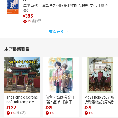
扁平時代：演算法如何限縮我們的品味與文化【電子
書】
385
$
1
%
(賺
3
點)
查看更多
本店最新到貨
The Female Corone
前輩，請跟我交往
May I help you? 漸
r of Dali Temple Vo
(第6話)完【電子
近戀愛物語(第5話)
l.6【有聲書】
書】
【電子書】
132
39
39
$
$
$
1
%
(賺
1
點)
1
%
1
%