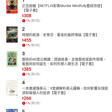
1
正念殺機【NETFLIX影集Murder Mindfully蓄弒待發】
【電子書】
308
$
1
%
(賺
3
點)
2
時間的起源：史蒂芬．霍金的最終理論【電子書】
455
$
1
%
(賺
4
點)
3
藝術的40堂公開課：透過故事，走進藝術家創作現場，
看藝術如何誕生、如何形塑人類生活【電子書】
385
$
1
%
(賺
3
點)
4
一本書讀懂美元：9堂課解析美元邏輯，如何影響全球經
濟和每個人的投資【電子書】
266
$
1
%
(賺
2
點)
5