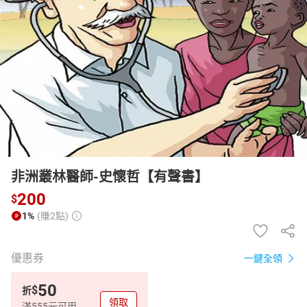
日本購物
電子/紙本書
HOT
非洲叢林醫師-史懷哲【有聲書】
200
$
1%
(賺2點)
優惠券
一鍵全領
50
$
折
領取
滿555元可用