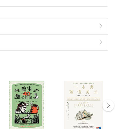
準則
第
2
條第
5
款之規定，「非以有形媒介提供之數位
，不適用消保法第
19
條第
1
項七日內無條件退貨之規
非以有形媒介提供之數位內容，消費者同意若訂購後
付款
方式
完成
訂單
中點選「瀏覽訂單明細」
>
「申請取消訂單
/
退
Payment
Complete
/退貨。
登入帳號，下載書籍後看書