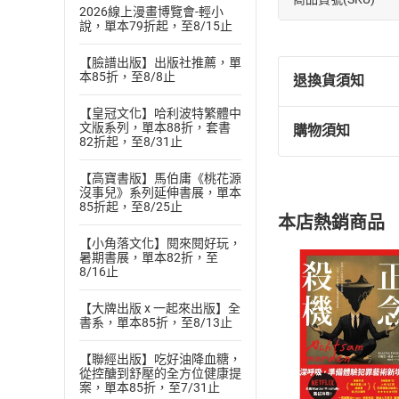
2026線上漫畫博覽會-輕小
說，單本79折起，至8/15止
【臉譜出版】出版社推薦，單
本85折，至8/8止
退換貨須知
【皇冠文化】哈利波特繁體中
文版系列，單本88折，套書
購物須知
退換貨規定：
82折起，至8/31止
(
一
)
依
消費
【高寶書版】馬伯庸《桃花源
內容或一經提
沒事兒》系列延伸書展，單本
購書須知
定。
85折起，至8/25止
本店熱銷商品
(
二
)
消費者
【小角落文化】閱來閱好玩，
且已下載
/
存
暑期書展，單本82折，至
挑選
商
8/16止
退貨方式：您
Choose
貨」，本店鋪
【大牌出版 x 一起來出版】全
請注意，樂天
書系，單本85折，至8/13止
購書後，
【聯經出版】吃好油降血糖，
從控醣到舒壓的全方位健康提
Step1
案，單本85折，至7/31止