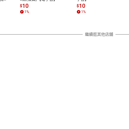
質各有不同規定。詳細退換貨說明
10
10
$
$
照各商品說明。
1
%
1
%
詳細說明
繼續逛其他店舖