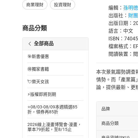
商業理財
投資理財
編輯：
孫明德
出版社：
財團
出版日期：202
商品分類
語言：中文
ISBN：74045
全部商品
檔案格式：EP
閱讀裝置：閱讀器
🎯新書優惠
🉐獨家書籍
本次景氣趨勢調查
情勢。而「產業篇
💘樂天女孩
論，提供最新、更
⚡版權即將到期
⭐08/03-08/09本週精選85
品牌
折，領券再85折
商品分類
2026線上漫畫博覽會-漫畫，
單本79折起，至8/15止
商品貨號(SKU)