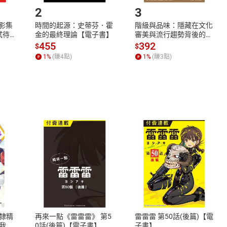
2
3
X影集
時間的起源：史蒂芬．霍
階級與品味：隱藏在文化
蓄弒待
金的最終理論【電子書】
審美與流行趨勢背後的地
位渴望【電子書】
455
392
$
$
1
%
(賺
4
點)
1
%
(賺
3
點)
式
退換貨規範
、LINE PAY、AFTEE
本店是否提供消費者保護法七日猶
之權利，遽消費者保護法及通訊交
隸精
再來一點《雷雷雷》 第5
雷雷雷 第50話(後篇)【電
除權合理例外情事適用準則，依商
我的
0話(後篇)【電子書】
子書】