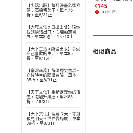
愛？(19)【電子書】
145
【尖端出版】每月漫畫名家推
$
薦：高橋留美子，單本75
1
%
(賺
1
點)
折，至8/31止
【大雁文化 x 日出出版】陪你
找到情緒出口，心理勵志書
展，單本85折，至9/10止
【天下生活 x 康健出版】享受
相似商品
自己喜歡的生活，單本85
折，至9/15止
【臺灣商務】解碼歷史書展~
穿梭時空的閱讀冒險，單本
85折，至8/31止
【天下文化】重新定義你的價
值，職場升級展，單本88
折，至8/31止
【天下文化】理解今天，才能
預見明天。世界變局展，單本
88折，至8/31止