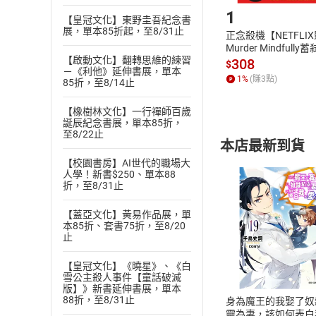
1
【皇冠文化】東野圭吾紀念書
展，單本85折起，至8/31止
正念殺機【NETFLI
Murder Mindfully
【啟動文化】翻轉思維的練習
發】【電子書】
308
$
－《利他》延伸書展，單本
1
%
(賺
3
點)
85折，至8/14止
【橡樹林文化】一行禪師百歲
誕辰紀念書展，單本85折，
至8/22止
本店最新到貨
【校園書房】AI世代的職場大
人學！新書$250、單本88
折，至8/31止
【蓋亞文化】黃易作品展，單
本85折、套書75折，至8/20
止
付款方
【皇冠文化】《曉星》、《白
ATM轉帳、信用卡
雪公主殺人事件【童話破滅
版】》新書延伸書展，單本
88折，至8/31止
身為魔王的我娶了奴
靈為妻，該如何表白