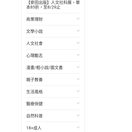
【麥田出版】人文社科展，單
本85折，至8/29止
商業理財
文學小說
投資理財
人文社會
經濟/趨勢
歐美文學
心理勵志
財務/金融
日本文學
國際關係
漫畫/輕小說/圖文書
管理/領導
韓國文學
政治
心靈成長/情緒
親子教養
職場工作術
華文文學
社會科學
人際關係
輕小說
生活風格
成功法
經典文學
台灣/中國歷史
兩性關係
奇幻/科幻
教育現場
醫療保健
行銷/廣告
成長/家庭生活小說
日/韓歷史
心理學
愛情故事
兒童文學/故事
飲食/食譜
自然科普
傳記
懸疑/推理小說
其他歷史/史學
職場/社會寫實
兒童科普/學習
健身/美顏
健康/養生
18+成人
商務/商學
科幻/奇幻小說
法律
懸疑/推理
育兒百科
運動/遊戲
常見疾病
生物科學