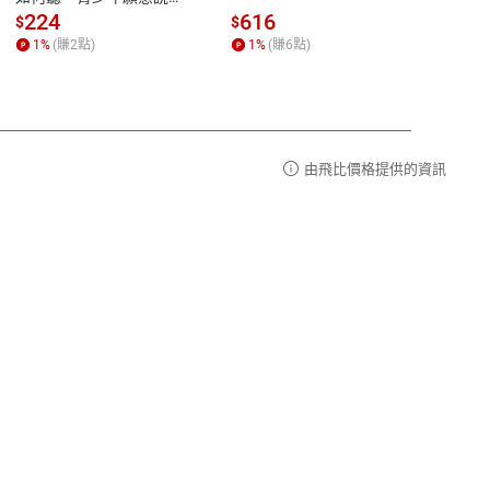
【電子書】
篇】
請參
客服信箱：
聯絡店家
224
616
38
$
$
$
講解
1
%
(賺
2
點)
1
%
(賺
6
點)
1
%
霸弟
生格
由飛比價格提供的資訊