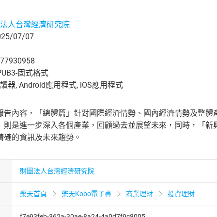
法人台灣經濟研究院
5/07/07
77930958
UB3-固式格式
, Android應用程式, iOS應用程式
報告內容，「總體篇」針對國際經濟情勢、國內經濟情勢及整體
」則是進一步深入各個產業，回顧過去並展望未來，同時，「新
精確的資訊及未來趨勢。
財團法人台灣經濟研究院
樂天首頁
樂天Kobo電子書
商業理財
投資理財
f7e93feb-362a-30ae-8a24-4a0d7f9c8005