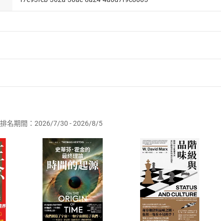
者保護法
第
19
條第
1
項後段
暨
通訊交易解除權合理例外情事適用
供即為完成之線上服務，經消費者事先同意始提供。」 之商品
排名期間：2026/7/30 - 2026/8/5
訂購本店鋪之商品即代表知悉本店鋪所銷售之商品為電子書，屬
取電子書，不得請求退貨退款。
品
放入
購物車
登入
帳號
欲取消訂單或辦理退貨時，請登入樂天市場，並於「我的訂單」
Shopping cart
Login
將依您的申請進行審核，待審核通過後將為您辦理退款事宜。
市場須以整筆訂單為單位進行取消/退貨，恕無法以單支商品取消
如何開始使用？
.選擇閱讀載具
Step2.