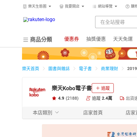
樂天生態圈
我要開店
網站導覽
購
優惠券
抽獎優惠
天天免運
商品分類
201
樂天首頁
圖書與雜誌
電子書
商業理財
樂天Kobo電子書
追蹤
4.9
(2188)
追蹤
2.4萬
出貨
本店類別
店家首頁
店家