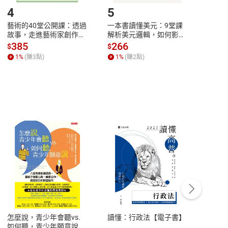
4
5
6
藝術的40堂公開課：透過
一本書讀懂美元：9堂課
本物
故事，走進藝術家創作現
解析美元邏輯，如何影響
說，
場，看藝術如何誕生、如
全球經濟和每個人的投資
來】
385
266
28
$
$
$
何形塑人類生活【電子
【電子書】
1
%
(賺
3
點)
1
%
(賺
2
點)
1
%
書】
客服資訊
豫期
服務時間：週一到週五 10:00-12:00、
易解
13:00-17:00 (國定假日及例假日休息)
怎麼說，青少年會聽vs.
讀懂：行政法【電子書】
【國
品性
客服電話：0080-1857077
如何聽，青少年願意說
論語