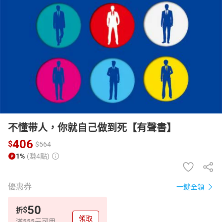
日本購物
電子/紙本書
HOT
不懂带人，你就自己做到死【有聲書】
406
$
$
564
1%
(賺4點)
優惠券
一鍵全領
50
$
折
領取
滿555元可用