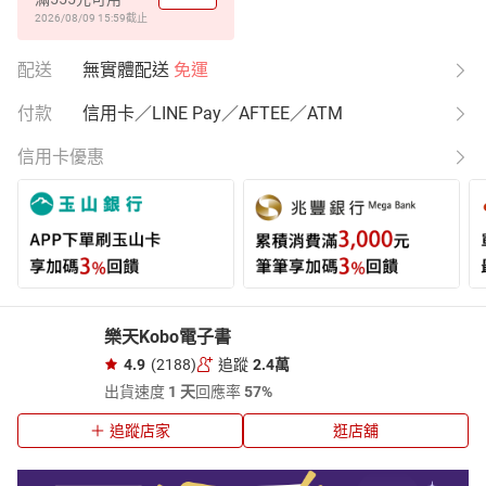
2026/08/09 15:59
截止
配送
無實體配送
免運
付款
信用卡／LINE Pay／AFTEE／ATM
信用卡優惠
樂天Kobo電子書
4.9
(2188)
追蹤
2.4萬
出貨速度
1 天
回應率
57%
追蹤店家
逛店舖