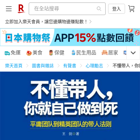
登入
立即加入樂天會員，讓您邊購物邊賺點數！
購物網分類
免運
美食
保健
民生用品
居家
3C
樂天首頁
圖書與雜誌
有聲書
心理勵志
不懂带人，你
天天免運
美食蛋糕
養生保健
民生用品
居家生活
3C家電
運動休閒
親子玩具
女裝
男裝
化妝保養
情趣用品