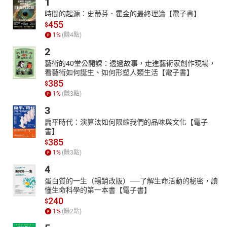
1
時間的起源：史蒂芬．霍金的最終理論【電子書】
455
$
1
%
(賺
4
點)
2
藝術的40堂公開課：透過故事，走進藝術家創作現場，
看藝術如何誕生、如何形塑人類生活【電子書】
385
$
1
%
(賺
3
點)
3
扁平時代：演算法如何限縮我們的品味與文化【電子
書】
385
$
1
%
(賺
3
點)
4
蛋白質的一生（暢銷改版）──了解生命活動的秘密，讀
懂生命科學的第一本書【電子書】
240
$
1
%
(賺
2
點)