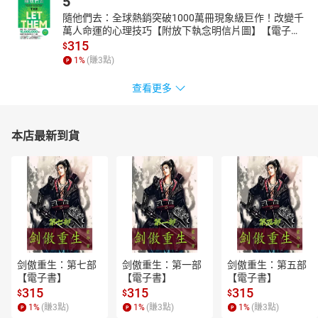
5
隨他們去：全球熱銷突破1000萬冊現象級巨作！改變千
萬人命運的心理技巧【附放下執念明信片圖】【電子
書】
315
$
1
%
(賺
3
點)
查看更多
本店最新到貨
剑傲重生：第七部
剑傲重生：第一部
剑傲重生：第五部
【電子書】
【電子書】
【電子書】
315
315
315
$
$
$
1
%
(賺
3
點)
1
%
(賺
3
點)
1
%
(賺
3
點)