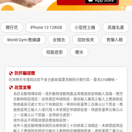
煙仔虎
iPhone 13 128GB
小型挖土機
高雄名產
World Gym 教練課
女睡衣
招財長夾
男懶人鞋
短髮造型
粳米
防詐騙提醒
台灣樂天市場與店家不會主動致電要求解除分期付款、要求ATM轉帳。
政策宣導
為防治動物傳染病，境外動物或動物產品等應施檢疫物輸入我國，應符
合動物檢疫規定，並依規定申請檢疫。擅自輸入屬禁止輸入之應施檢疫
物者最高可處七年以下有期徒刑，得併科新臺幣三百萬元以下罰金。應
施檢疫物之輸入人或代理人未依規定申請檢疫者，得處新臺幣五萬元以
上一百萬元以下罰鍰，並得按次處罰。
境外商品不得隨貨贈送應施檢疫物。
收件人違反動物傳染病防治條例第三十四條第三項規定，未將郵遞寄送
輸入之應施檢疫物送交輸出入動物檢疫機關銷燬者，處新臺幣三萬元以