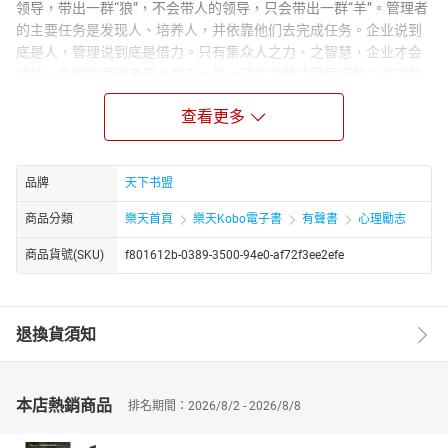
领导，带出一群“狼”，不会带人的领导，只会带出一群“羊”。管理者
的主要任务是发现人、培养人，并依靠他们去完成任务。企业说到
底是人，管理说到底是借力。只有集众人之力、之智慧，企业才会
成功。失败的管理者事必躬亲，靠一己之力解决管理问题；成功的
领导者能把身边的庸才变成干将，人尽其才、集众人的力量与智慧
查看更多
把企业做强做大。本书理论结合实践，给你一套实用的打造精英团
队与提高自身管理水平的方法。“大道理”不如“实战方法”，“操作步
聚”胜过“宏观理念”！
品牌
天下书盟
商品分類
樂天首頁
樂天Kobo電子書
有聲書
心理勵志
商品貨號(SKU)
f801612b-0389-3500-94e0-af72f3ee2efe
退換貨須知
本店熱銷商品
排名期間：2026/8/2 - 2026/8/8