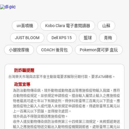
uv直噴機
Kobo Clara 電子書閱讀器
山蘇
JUST BLOOM
Dell XPS 15
籃球
青梅
小腿按摩機
COACH 後背包
Pokemon寶可夢 盒玩
防詐騙提醒
台灣樂天市場與店家不會主動致電要求解除分期付款、要求ATM轉帳。
政策宣導
為防治動物傳染病，境外動物或動物產品等應施檢疫物輸入我國，應符
合動物檢疫規定，並依規定申請檢疫。擅自輸入屬禁止輸入之應施檢疫
物者最高可處七年以下有期徒刑，得併科新臺幣三百萬元以下罰金。應
施檢疫物之輸入人或代理人未依規定申請檢疫者，得處新臺幣五萬元以
上一百萬元以下罰鍰，並得按次處罰。
境外商品不得隨貨贈送應施檢疫物。
收件人違反動物傳染病防治條例第三十四條第三項規定，未將郵遞寄送
輸入之應施檢疫物送交輸出入動物檢疫機關銷燬者，處新臺幣三萬元以