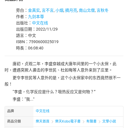
旁白：
金真实
,
言不言
,
小烟
,
摘月亮
,
南山北僧
,
言秋冬
作者：
九剑本尊
出版社：
中文在线
出版日期：2022/11/29
語言：中文
ISBN：7590600025019
時長：06:08:40
唐初，贞观二年，李盛穿越成大唐年间里的一个小太保，此
时，遭遇突厥人袭击的李世民、杜如晦等人意外来到了庄里。
更令李世民等人意外的是，这个小太保家中的东西竟然很不一
般！
“李盛，化学反应是什么？吸热反应又是何物？”
李盛：“我..."
品牌
中文在线
商品分類
樂天首頁
樂天Kobo電子書
有聲書
文學小說