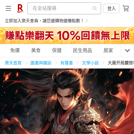
登入
立即加入樂天會員，讓您邊購物邊賺點數！
購物網分類
免運
美食
保健
民生用品
居家
3C
樂天首頁
圖書與雜誌
有聲書
文學小說
大唐开局震惊
天天免運
美食蛋糕
養生保健
民生用品
居家生活
3C家電
運動休閒
親子玩具
女裝
男裝
化妝保養
情趣用品