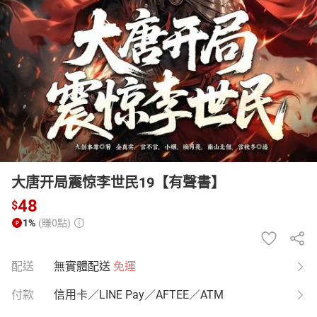
日本購物
電子/紙本書
HOT
大唐开局震惊李世民19【有聲書】
48
$
1%
(賺0點)
配送
無實體配送
免運
付款
信用卡／LINE Pay／AFTEE／ATM