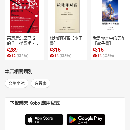
惡意是怎麼形成
松弛即财富【電子
我是你水中的莲花
的？：從霸凌、劈
書】
【電子書】
腿到仇恨言論，歷
289
315
315
$
$
$
時15年、全球超過
1
%
(賺
2
點)
1
%
(賺
3
點)
1
%
(賺
3
點)
250萬筆研究數
據，心理學家教你
揪出身邊有問題的
本店相關類別
人！【電子書】
文學小說
有聲書
下載樂天 Kobo 應用程式