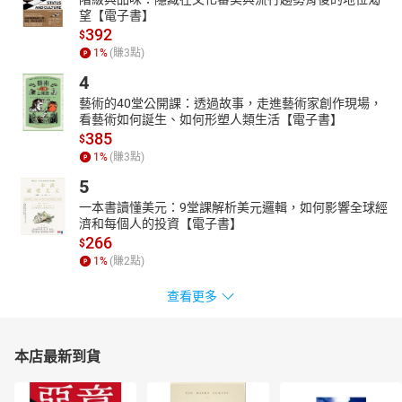
望【電子書】
392
$
1
%
(賺
3
點)
4
藝術的40堂公開課：透過故事，走進藝術家創作現場，
看藝術如何誕生、如何形塑人類生活【電子書】
385
$
1
%
(賺
3
點)
5
一本書讀懂美元：9堂課解析美元邏輯，如何影響全球經
濟和每個人的投資【電子書】
266
$
1
%
(賺
2
點)
查看更多
本店最新到貨