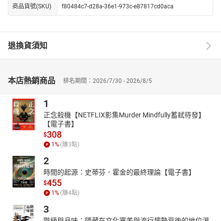
商品貨號(SKU)
f80484c7-d28a-36e1-973c-e87817cd0aca
退換貨須知
本店熱銷商品
排名期間：2026/7/30 - 2026/8/5
1
正念殺機【NETFLIX影集Murder Mindfully蓄弒待發】
【電子書】
308
$
1
%
(賺
3
點)
2
時間的起源：史蒂芬．霍金的最終理論【電子書】
455
$
1
%
(賺
4
點)
3
階級與品味：隱藏在文化審美與流行趨勢背後的地位渴