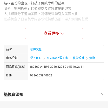
結構主義的出現，打破了傳統學科的壁壘
隨著「學院哲學」的顛覆以及納粹政權的迫害
大批知識分子湧向美國，將傳統哲學引入美國文化
間接奠定了日後美學向各領域持續擴張、深入鑽研的基礎
利科、伊瑟爾、傅柯、德希達、布赫迪厄、德賽．都……
且看各大名家如何拓展美學研究，為「美」注入新時代的力量！
查看更多
【奠基於領會的解釋學美學：伽達默爾、利科】
解釋學最早是作為一套釋經的方法學問。隨著時日推移，以及
在史萊馬赫、狄爾泰、康德等人的努力下，解釋學漸與哲學相結
品牌
崧燁文化
合，並應用在對藝術的研究上；而海德格又進一步以存在論、現象
商品分類
樂天首頁
樂天Kobo電子書
藝術設計
藝術
學等對解釋學進行改造及詮解。
身為海德格的弟子，伽達默爾的學說雖深受其師影響，但更強
商品貨號(SKU)
f82469c4-4f98-302e-8298-0d4f34ec2b11
調以人文科學的經驗為主要焦點；在他看來，人文科學植根於傳
統，也構成傳統。因此，他的解釋學旨在辨認出被狹隘的方法論意
ISBN
9786263940062
識拋棄的存在之真理的經驗，並對此糾正。
同時期的利科則致力於研究語言學和心理分析中的解釋理論，
其研究中的敘事理論不只被應用在文本研究，更拓展到人的身分認
退換貨須知
同、倫理學以及存有論等等方面。
【多方闡發文本意義的後結構主義美學：傅柯、德希達等人】
後結構主義質疑結構主義的簡化主義方法論，並透過不斷置