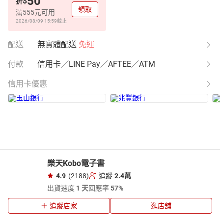
50
$
折
領取
滿555元可用
2026/08/09 15:59
截止
配送
無實體配送
免運
付款
信用卡／LINE Pay／AFTEE／ATM
信用卡優惠
樂天Kobo電子書
4.9
(2188)
追蹤
2.4萬
出貨速度
1 天
回應率
57%
追蹤店家
逛店舖