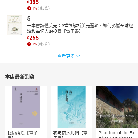
385
$
本書是20世紀西方美學史的第三卷。此卷中收錄了二十世紀中葉至
1
%
(賺
3
點)
二十世紀後半，盛行於西方學界的各派美學思想。在這幾十年中，
5
美學不再被單純視為「美」的科學，而更深刻地轉向對藝術的反
一本書讀懂美元：9堂課解析美元邏輯，如何影響全球經
思，與哲學共同發展且更加蓬勃。
濟和每個人的投資【電子書】
266
$
1
%
(賺
2
點)
查看更多
本店最新到貨
钱边续琐【電子
我与南水北调【電
Phantom of the Ea