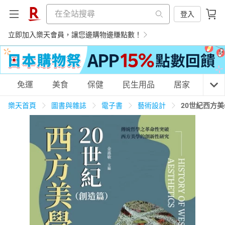
登入
立即加入樂天會員，讓您邊購物邊賺點數！
購物網分類
免運
美食
保健
民生用品
居家
3C
樂天首頁
圖書與雜誌
電子書
藝術設計
20世紀西方
天天免運
美食蛋糕
養生保健
民生用品
居家生活
3C家電
運動休閒
親子玩具
女裝
男裝
化妝保養
情趣用品