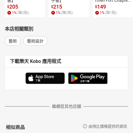
書】
子書】
rthen Fort Chapter
 4【有聲書】
205
215
149
$
$
$
1
%
(賺
2
點)
1
%
(賺
2
點)
1
%
(賺
1
點)
本店相關類別
藝術
藝術設計
下載樂天 Kobo 應用程式
繼續逛其他店舖
相似商品
由飛比價格提供的資訊