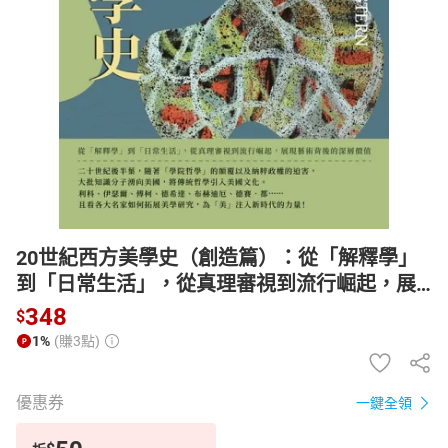
日本購物
電子/紙本書
HOT
20世紀西方美學史（創造篇）：從「解釋學」
到「日常生活」，從真理審視到流行崛起，展
現藝術背後的深層價值【電子書】
348
$
1%
(賺3點)
優惠券
一鍵全領