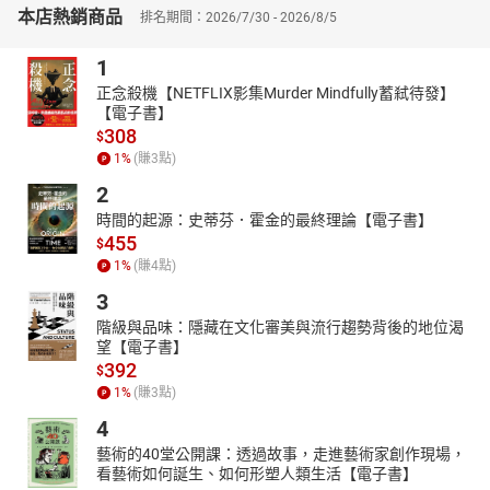
本店熱銷商品
排名期間：2026/7/30 - 2026/8/5
換、取代結構中心的方式，無限推延及交織符號結構的邊界，讓文
本的意義能以更多元的樣貌流動及生成差異。德希達以此來重新思
1
考西方傳統哲學，試圖改寫哲學史和思想史；傅柯同樣也以後結構
主義，探討西方歷史中權力的系譜學。到了二十世紀末，布赫迪厄
正念殺機【NETFLIX影集Murder Mindfully蓄弒待發】
【電子書】
以社會學為批判工具，發展出極具後結構主義色彩的各式社會學理
308
$
論，例如「慣習理論」、「場域理論」等，探討流行於二十世紀末
1
%
(賺
3
點)
期的各式「新藝術」，如電視、攝影術等等。
2
【以個人為中心再擴張的日常生活美學：列斐伏爾、德．賽都等
人】
時間的起源：史蒂芬．霍金的最終理論【電子書】
455
在從「傳統社會」向「現代社會」轉變的「現代化」過程中，
$
「日常生活」發生了深刻的改變和斷裂，並且成為政治、經濟、文
1
%
(賺
4
點)
化等諸多場域進行抗爭、碰撞和融會的空間。
3
在列斐伏爾之前，對「日常生活」的理論概括是無系統的、隱
階級與品味：隱藏在文化審美與流行趨勢背後的地位渴
性的，蟄伏於各種理論之中而沒有真正成為理論研究的直接主題；
望【電子書】
在他之後，「日常生活」概念逐漸融入學術研究之中，成為諸多學
392
$
術領域如哲學、社會學、美學、文藝學、歷史學、文化研究等的關
1
%
(賺
3
點)
鍵字之一。而德．賽都主要關注文化非系統的多元特性，將日常生
4
活視為一個動態的、充滿創造力和反抗性的領域，對英美的文化研
藝術的40堂公開課：透過故事，走進藝術家創作現場，
究產生極大影響。
看藝術如何誕生、如何形塑人類生活【電子書】
〔本書特色〕